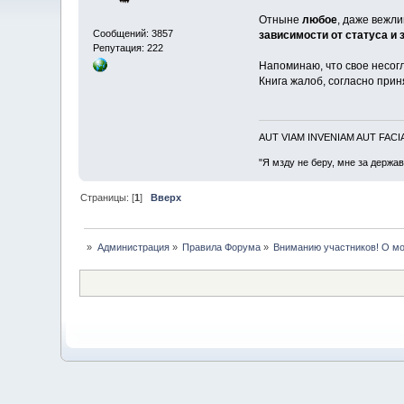
Отныне
любое
, даже вежл
Сообщений: 3857
зависимости от статуса и
Репутация: 222
Напоминаю, что свое несо
Книга жалоб, согласно прин
AUT VIAM INVENIAM AUT FAC
"Я мзду не беру, мне за держа
Страницы: [
1
]
Вверх
»
Администрация
»
Правила Форума
»
Вниманию участников! О мо