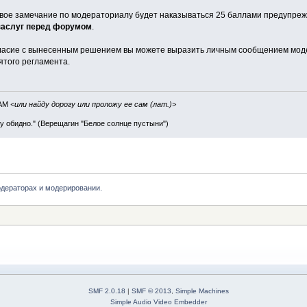
ивое замечание по модераториалу будет наказываться 25 баллами предупре
 заслуг перед форумом
.
гласие с вынесенным решением вы можете выразить личным сообщением моде
ятого регламента.
IAM
<или найду дорогу или проложу ее сам (лат.)>
ву обидно." (Верещагин "Белое солнце пустыни")
дераторах и модерировании.
SMF 2.0.18
|
SMF © 2013
,
Simple Machines
Simple Audio Video Embedder