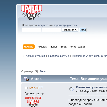
Пожалуйста,
войдите
или
зарегистрируйтесь
.
Начало
Помощь
Поиск
Вход
Регистрация
»
Администрация
»
Правила Форума
»
Вниманию участников! О мо
Страницы: [
1
]
Вниз
Автор
Тема: Вниманию учас
Вниманию участников
IvanOFF
«
:
26 Марта 2011, 15:44:
Администратор
В последнее время на наше
раздел 4 Правил.