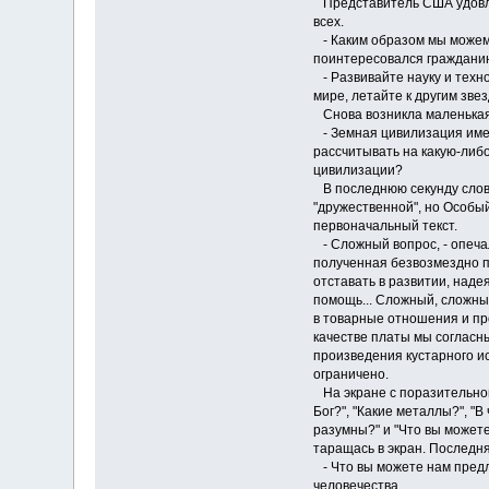
Представитель США удовлет
всех.
- Каким образом мы можем 
поинтересовался граждани
- Развивайте науку и техно
мире, летайте к другим звез
Снова возникла маленькая 
- Земная цивилизация име
рассчитывать на какую-либ
цивилизации?
В последнюю секунду слова
"дружественной", но Особы
первоначальный текст.
- Сложный вопрос, - опечал
полученная безвозмездно п
отставать в развитии, наде
помощь... Сложный, сложный
в товарные отношения и п
качестве платы мы согласн
произведения кустарного ис
ограничено.
На экране с поразительной
Бог?", "Какие металлы?", "
разумны?" и "Что вы может
таращась в экран. Последн
- Что вы можете нам пред
человечества.