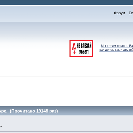
Форум
Би
Мы хотим помочь Вам
как денег, так и дру
ре. (Прочитано 19148 раз)
 »