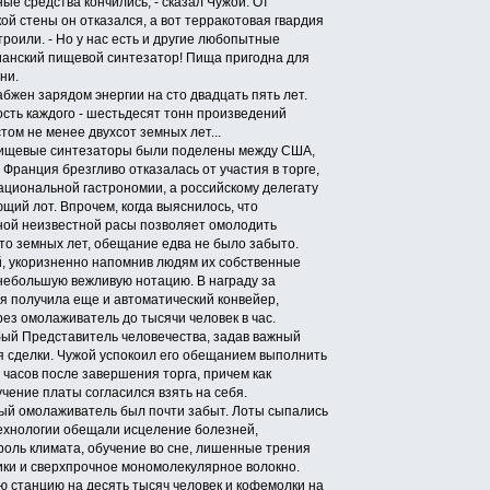
е средства кончились, - сказал Чужой. От
й стены он отказался, а вот терракотовая гвардия
троили. - Но у нас есть и другие любопытные
анский пищевой синтезатор! Пища пригодна для
ни.
жен зарядом энергии на сто двадцать пять лет.
сть каждого - шестьдесят тонн произведений
том не менее двухсот земных лет...
ищевые синтезаторы были поделены между США,
Франция брезгливо отказалась от участия в торге,
ациональной гастрономии, а российскому делегату
щий лот. Впрочем, когда выяснилось, что
ной неизвестной расы позволяет омолодить
сто земных лет, обещание едва не было забыто.
, укоризненно напомнив людям их собственные
 небольшую вежливую нотацию. В награду за
я получила еще и автоматический конвейер,
ез омолаживатель до тысячи человек в час.
ый Представитель человечества, задав важный
я сделки. Чужой успокоил его обещанием выполнить
х часов после завершения торга, причем как
учение платы согласился взять на себя.
ый омолаживатель был почти забыт. Лоты сыпались
технологии обещали исцеление болезней,
роль климата, обучение во сне, лишенные трения
ки и сверхпрочное мономолекулярное волокно.
ю станцию на десять тысяч человек и кофемолки на