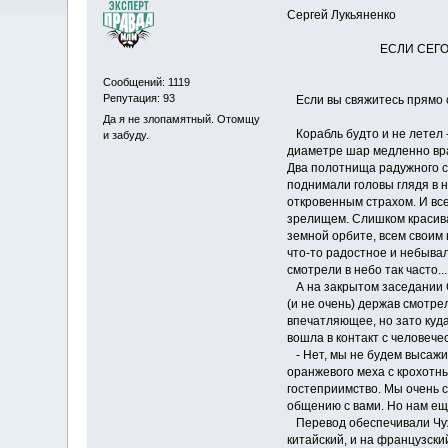
Сергей Лукьяненко
ЕСЛИ СЕГОД
Сообщений: 1119
Репутация: 93
Если вы свяжитесь прямо с
Да я не злопамятный. Отомщу
Корабль будто и не летел -
и забуду.
диаметре шар медленно вра
Два полотнища радужного св
поднимали головы глядя в не
откровенным страхом. И вс
зрелищем. Слишком красива
земной орбите, всем своим
что-то радостное и небывал
смотрели в небо так часто...
А на закрытом заседании 
(и не очень) держав смотре
впечатляющее, но зато куд
вошла в контакт с человече
- Нет, мы не будем высажив
оранжевого меха с крохотным
гостеприимство. Мы очень 
общению с вами. Но нам еще
Перевод обеспечивали Чужие
китайский, и на французски