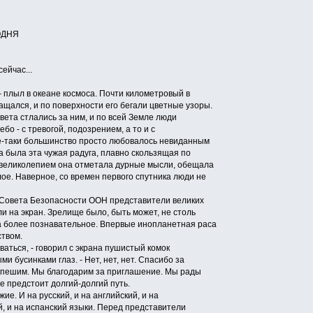
НЯ
ейчас...
 плыл в океане космоса. Почти километровый в
щался, и по поверхности его бегали цветные узоры.
ета стлались за ним, и по всей Земле люди
бо - с тревогой, подозрением, а то и с
е-таки большинство просто любовалось невиданным
 была эта чужая радуга, плавно скользящая по
 великолепием она отметала дурные мысли, обещала
ое. Наверное, со времен первого спутника люди не
Совета Безопасности ООН представители великих
ли на экран. Зрелище было, быть может, не столь
а более познавательное. Впервые инопланетная раса
ством.
аться, - говорил с экрана пушистый комок
и бусинками глаз. - Нет, нет, нет. Спасибо за
спешим. Мы благодарим за приглашение. Мы рады
 предстоит долгий-долгий путь.
. И на русский, и на английский, и на
й, и на испанский языки. Перед представители