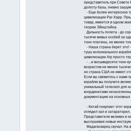
представитель при Совете 
долготу базы, гневно зашум
- Еще более интересное т
цивилизации Раг-Харр. Пр
товар, имеется в одном эк
теории Эйнштейна.
Дальность полета - до сор
тысячи живых особей за оди
тонн платины, не менее то
- Наша страна берет это! 
тушу колониального корабля
цивилизации Агр просто те
- ...и восьмидесяти тонн 
возрастом не менее тысячи 
но страна США не имеет сто
Если вы свяжитесь с нами п
кораблю вы получите велик
уникальный телескоп для н
координатами незаселенных
документацию на основных 
- Китай покупает этот кора
оглядел зал и затараторил,
Представители великих и н
выслушивая новые инструк
Мадагаскарец скучал. На а