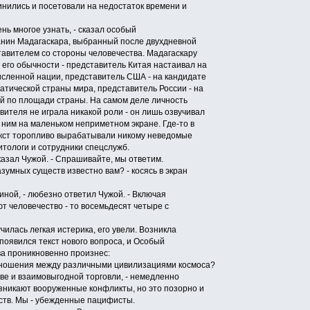
инились и посетовали на недостаток времени и
ь многое узнать, - сказал особый
анин Мадагаскара, выбранный после двухдневной
авителем со стороны человечества. Мадагаскару
 его обычности - представитель Китая настаивал на
исленной нации, представитель США - на кандидате
атической страны мира, представитель России - на
й по площади страны. На самом деле личность
ителя не играла никакой роли - он лишь озвучивал
 ним на маленьком неприметном экране. Где-то в
екст торопливо вырабатывали никому неведомые
итологи и сотрудники спецслужб.
казал Чужой. - Спрашивайте, мы ответим.
умных существ известно вам? - косясь в экран
ной, - любезно ответил Чужой. - Включая
т человечество - то восемьдесят четыре с
илась легкая истерика, его увели. Возникла
появился текст нового вопроса, и Особый
а проникновенно произнес:
ношения между различными цивилизациями космоса?
ве и взаимовыгодной торговли, - немедленно
озникают вооруженные конфликты, но это позорно и
ств. Мы - убежденные пацифисты.