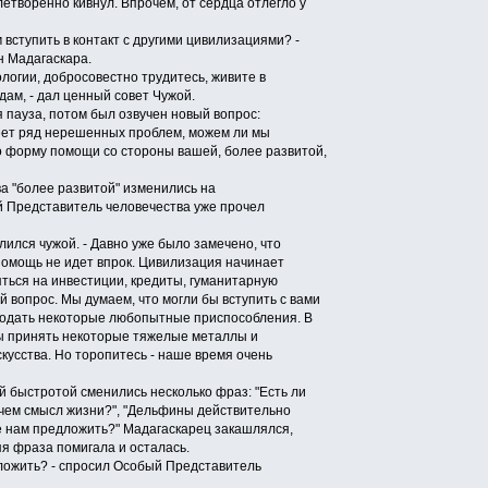
воренно кивнул. Впрочем, от сердца отлегло у
вступить в контакт с другими цивилизациями? -
н Мадагаскара.
логии, добросовестно трудитесь, живите в
дам, - дал ценный совет Чужой.
пауза, потом был озвучен новый вопрос:
ет ряд нерешенных проблем, можем ли мы
о форму помощи со стороны вашей, более развитой,
 "более развитой" изменились на
й Представитель человечества уже прочел
ился чужой. - Давно уже было замечено, что
омощь не идет впрок. Цивилизация начинает
яться на инвестиции, кредиты, гуманитарную
 вопрос. Мы думаем, что могли бы вступить с вами
родать некоторые любопытные приспособления. В
ы принять некоторые тяжелые металлы и
кусства. Но торопитесь - наше время очень
 быстротой сменились несколько фраз: "Есть ли
В чем смысл жизни?", "Дельфины действительно
е нам предложить?" Мадагаскарец закашлялся,
яя фраза помигала и осталась.
ложить? - спросил Особый Представитель