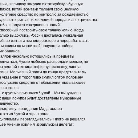
ния, в придачу получив сверхглубокую буровую
пахов. Китай все-таки толкнул свою Великую
иколепное средство по контролю за рождаемостью.
довлетвориться технологией передачи электричества
сок был получен совершенно новый
способный построить свою точную копию. Когда
олько выдохлись, России досталась уникальная
собных жить в атомном реакторе и перерабатывать
ые машины на магнитной подушке и побеги
ых бананов.
аллов несколько истощились, а предметы
 кончаться, Чужие любезно распродали мелкие, но
ы земной техники, кефирную закваску, листья
овины. Молчавший почти до конца представитель
 указание и торопливо скупил оптом половину
 послужило средство от облысения, вызывающее
рост волос.
- с грустью признался Чужой. - Мы вынуждены
с ваши покупки будут доставлены в указанные
дничество.
 выкрикнул гражданин Мадагаскара.
ответил Чужой и экран погас.
ипломаты переглядывались. Никто не решался
щее мнение озвучил израильский делегат: