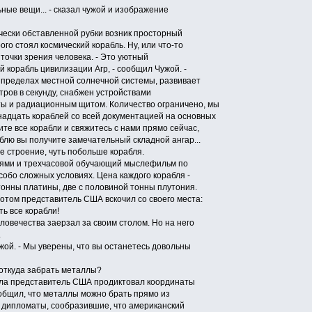
ные вещи... - сказал чужой и изображение
ески обставленной рубки возник просторный
ого стоял космический корабль. Ну, или что-то
 точки зрения человека. - Это уютный
 корабль цивилизации Агр, - сообщил Чужой. -
пределах местной солнечной системы, развивает
тров в секунду, снабжен устройствами
ы и радиационным щитом. Количество ограничено, мы
адцать кораблей со всей документацией на основных
ите все корабли и свяжитесь с нами прямо сейчас,
аблю вы получите замечательный складной ангар...
 строение, чуть побольше корабля.
блями и трехчасовой обучающий мыслефильм по
собо сложных условиях. Цена каждого корабля -
тонны платины, две с половиной тонны плутония.
отом представитель США вскочил со своего места:
ь все корабли!
вечества заерзал за своим столом. Но на него
.
жой. - Мы уверены, что вы останетесь довольны
откуда забрать металлы?
а представитель США продиктовал координаты
ообщил, что металлы можно брать прямо из
дипломаты, сообразившие, что американский