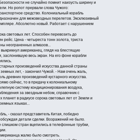
Безопасности не случайно помнит наизусть ширину и
ели. Но ропот прервали слова Чужого:
ранспортное средство. Колониальный корабль
едназначен для межзвездных перелетов. Эксклюзивный
земпляре. Абсолютно новый. Работает с нарушением
ока световых лет. Способен перевозить до
н рейс. Цена - четыреста тонн золота, триста
нны неограненных алмазов...
- выкрикнул американец, глядя на блестящую
, заслонившую весь экран. На его фоне корабли
рялись.
кустарных произведений искусства данной страны
земных лет, - закончил Чужой. - Нам очень жаль,
ль древних произведений кустарного искусства.
рямо сейчас, то в придачу к колониальному
олепную систему кондиционирования воздуха,
аблюдения за звездным небом, справочник с
 планет в радиусе сорока световых лет от Земли и
земных языках...
бль, - сказал представитель Китая, победно
 обсуждая детали сделки. Возражений не было.
е слишком стран вцепились в телефонные трубки,
ции.
мериканца жалко было смотреть.