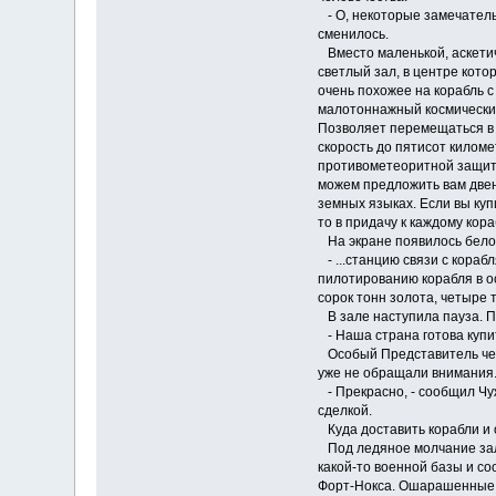
- О, некоторые замечатель
сменилось.
Вместо маленькой, аскетич
светлый зал, в центре котор
очень похожее на корабль с
малотоннажный космический
Позволяет перемещаться в 
скорость до пятисот киломе
противометеоритной защит
можем предложить вам двен
земных языках. Если вы куп
то в придачу к каждому кор
На экране появилось белое
- ...станцию связи с кора
пилотированию корабля в о
сорок тонн золота, четыре 
В зале наступила пауза. П
- Наша страна готова купит
Особый Представитель чело
уже не обращали внимания
- Прекрасно, - сообщил Чу
сделкой.
Куда доставить корабли и 
Под ледяное молчание зал
какой-то военной базы и с
Форт-Нокса. Ошарашенные 