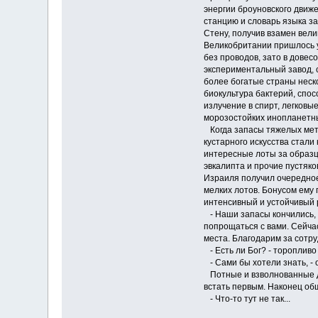
энергии броуновского движе
станцию и словарь языка за
Стену, получив взамен вел
Великобритании пришлось у
без проводов, зато в дове
экспериментальный завод, 
более богатые страны неск
биокультура бактерий, спо
излучение в спирт, легков
морозостойких инопланетн
Когда запасы тяжелых мет
кустарного искусства стали
интересные лоты за образц
эвкалипта и прочие пустяк
Израиля получил очередное
мелких лотов. Бонусом ему
интенсивный и устойчивый 
- Наши запасы кончились, 
попрощаться с вами. Сейча
места. Благодарим за сотру
- Есть ли Бог? - торопливо
- Сами бы хотели знать, - 
Потные и взволнованные д
встать первым. Наконец об
- Что-то тут не так...