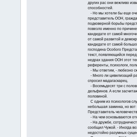
других рас они вежливо изв
способностей.
- Но мы хотели бы еще очен
представитель ООН, гражд
подковерной борьбы предст
повезло именно по причине
кандидате от самой многоч
от самой развитой и демокр
кандидате от самой большо
господина Особого Представ
текст, появляющийся перед
недрах здания ООН этот т
референты, психологи, пол
- Мы ответим, - любезно с
- Много ли цивилизаций раз
спросил мадагаскарец.
- Восемьдесят три с полови
дельфинов. А если засчитаю
половиной.
С одним из психологов случ
небольшая заминка, но вот 
Представитель человечеств
- На чем основываются от
- На дружбе, сотрудничест
сообщил Чужой. - Иногда в
недостойно разумных суще