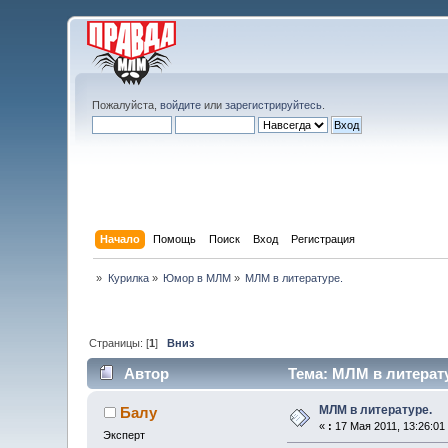
Пожалуйста,
войдите
или
зарегистрируйтесь
.
Начало
Помощь
Поиск
Вход
Регистрация
»
Курилка
»
Юмор в МЛМ
»
МЛМ в литературе.
Страницы: [
1
]
Вниз
Автор
Тема: МЛМ в литерату
МЛМ в литературе.
Балу
«
:
17 Мая 2011, 13:26:01
Эксперт