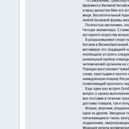
- К сожалению, транспортны
фрагмента Великой Китайско
и вазы династии Мин его ус
вещи. Восхитительный Аури
любой белковой формы жиз
Полностью автономен, снаб
Четыре экземпляра. Стоимо
кустарного искусства возрас
В разразившемся споре п
Китаем и Великобританией. 
мотивируя это традицией н
пообещали уступить следую
уникальный прибор очеред
человеческий организм на 
Порядок восстановил Чужой
слова, пристыдив и прочтя
немедленную покупку Росси
позволяющий прогонять чер
Еще один раз встрял Особ
вопрос о сроках выполнени
все поставки в течении тре
доставку товаров, так и пол
Вскоре, впрочем, упущенн
одни за другим. Звездные 
непачкающиеся ткани, конт
подшипники, сверхпроводни
Франция купила космическу