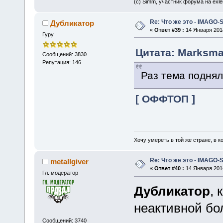
(c) Simm, участник форума на exler
Re: Что же это - IMAGO-
Дубликатор
«
Ответ #39 :
14 Января 2014
Гуру
Цитата: Marksma
Сообщений: 3830
Репутация: 146
Раз тема подняла
[ ОФФТОП ]
Хочу умереть в той же стране, в ко
Re: Что же это - IMAGO-
metallgiver
«
Ответ #40 :
14 Января 2014
Гл. модератор
Дубликатор
, 
неактивной бо
Сообщений: 3740