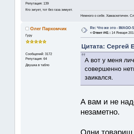
Репутация: 139
Кто зигует, тот без газа зимует.
Немного о себе. Хамаскетичен. С
Re: Что же это - IMAGO-
Олег Пархомчик
«
Ответ #41 :
14 Января 2014
Гуру
Цитата: Сергей Е
Сообщений: 3172
А вот у меня ли
Репутация: 64
Двушка в табло
совершенно нет
заикался.
А вам и не над
незаметно.
Одни товарищ 