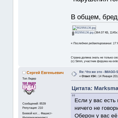
В общем, бред
802956136.jpg
(364.07 КБ, 1145x
«
Последнее редактирование: 17 Я
Страна должна знать не только сво
(c) Simm, участник форума на exler
Re: Что же это - IMAGO-
Сергей Евгеньевич
«
Ответ #34 :
14 Января 2014
Топ Лидер
Цитата: Marksma
Если у вас есть
Сообщений: 8539
ничего не говор
Репутация: 210
Боевой кот.... Фашист-
Оберон у вас её
Интернационалист