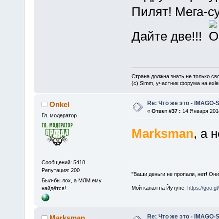
Пилят! Мега-с
Дайте две!!!
Страна должна знать не только сво
(c) Simm, участник форума на exler
Re: Что же это - IMAGO-
Onkel
«
Ответ #37 :
14 Января 2014
Гл. модератор
Marksman
, а 
Сообщений: 5418
Репутация: 200
"Ваши деньги не пропали, нет! Они
Был-бы лох, а МЛМ ему
Мой канал на Йутупе:
https://goo.g
найдётся!
Re: Что же это - IMAGO-
Marksman