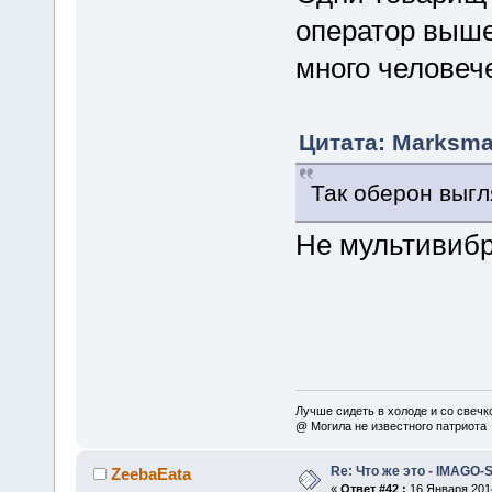
оператор выше
много человеч
Цитата: Marksma
Так оберон выгл
Не мультивиб
Лучше сидеть в холоде и со свечко
@ Могила не известного патриота
Re: Что же это - IMAGO-
ZeebaEata
«
Ответ #42 :
16 Января 2014