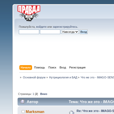
Пожалуйста,
войдите
или
зарегистрируйтесь
.
Начало
Помощь
Поиск
Вход
Регистрация
»
Основной форум
»
Нутрициология и БАД
»
Что же это - IMAGO-SEN
Страницы:
1
[
2
]
Вниз
Автор
Тема: Что же это - IMAG
Re: Что же это - IMAGO-
Marksman