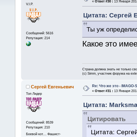
«
Ответ #30 :
13 Января 2014
V.I.P.
Цитата: Сергей Е
Ты уж определис
Сообщений: 5616
Репутация: 214
Какое это име
Страна должна знать не только сво
(c) Simm, участник форума на exler
Re: Что же это - IMAGO-
Сергей Евгеньевич
«
Ответ #31 :
13 Января 2014
Топ Лидер
Цитата: Marksman
Цитировать
Сообщений: 8539
Репутация: 210
Цитата: Сергей
Боевой кот.... Фашист-