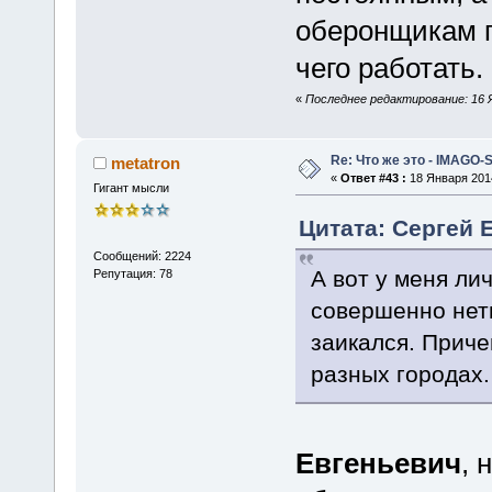
оберонщикам п
чего работать.
«
Последнее редактирование: 16 Я
Re: Что же это - IMAGO-
metatron
«
Ответ #43 :
18 Января 2014
Гигант мысли
Цитата: Сергей Е
Сообщений: 2224
А вот у меня ли
Репутация: 78
совершенно нет
заикался. Приче
разных городах.
Евгеньевич
, 