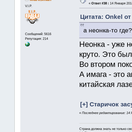
«
Ответ #38 :
14 Января 2014
V.I.P.
Цитата: Onkel от
а неонка-то где?
Сообщений: 5616
Репутация: 214
Неонка - уже н
круто. Это бы
Во втором пок
А имага - это 
китайская лазе
[+] Старичок зас
«
Последнее редактирование: 14 Я
Страна должна знать не только сво