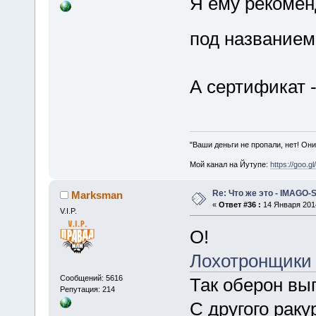
Я ему рекомен
под названием
А сертификат 
"Ваши деньги не пропали, нет! Они
Мой канал на Йутупе:
https://goo.g
Re: Что же это - IMAGO-
Marksman
«
Ответ #36 :
14 Января 2014
V.I.P.
О!
Лохотронщики
Сообщений: 5616
Так оберон вы
Репутация: 214
С другого раку