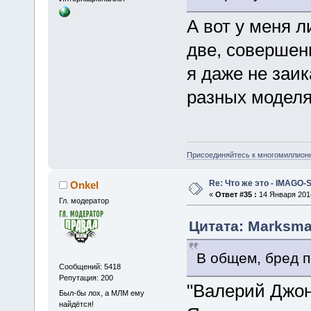
А вот у меня 
две, совершен
я даже не заи
разных моделях
Присоединяйтесь к многомиллион
Re: Что же это - IMAGO-
Onkel
«
Ответ #35 :
14 Января 2014
Гл. модератор
Цитата: Marksma
В общем, бред п
Сообщений: 5418
Репутация: 200
"Валерий Джон
Был-бы лох, а МЛМ ему
найдётся!