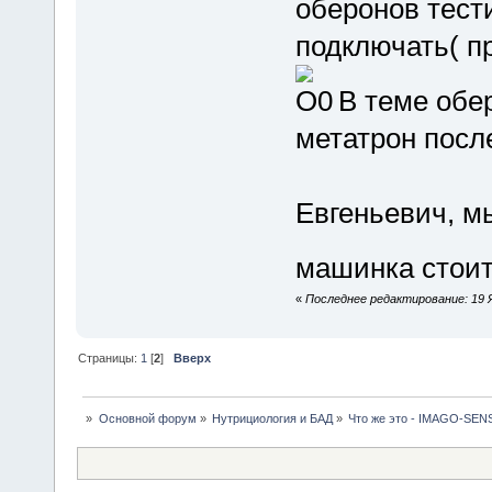
оберонов тест
подключать( п
В теме обер
метатрон посл
Евгеньевич, м
машинка стоит.
«
Последнее редактирование: 19 Я
Страницы:
1
[
2
]
Вверх
»
Основной форум
»
Нутрициология и БАД
»
Что же это - IMAGO-SEN