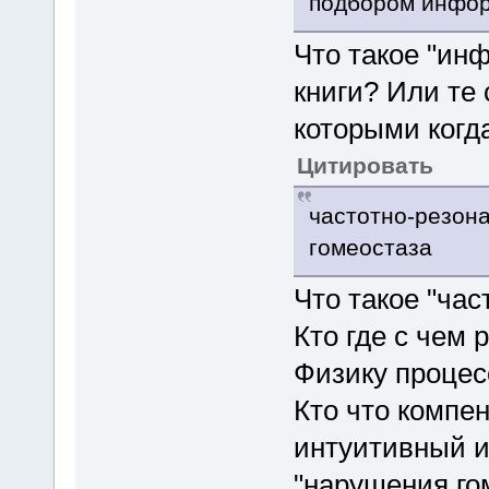
подбором инфор
Что такое "ин
книги? Или те
которыми когд
Цитировать
частотно-резон
гомеостаза
Что такое "ча
Кто где с чем 
Физику процесс
Кто что компе
интуитивный и
"нарушения го