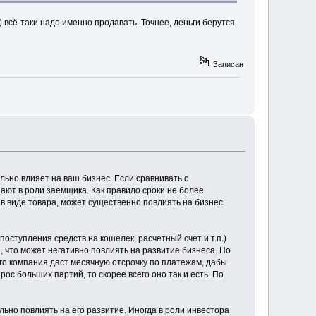
) всё-таки надо именно продавать. Точнее, деньги берутся
Записан
льно влияет на ваш бизнес. Если сравнивать с
ают в роли заемщика. Как правило сроки не более
 в виде товара, может существенно повлиять на бизнес
оступления средств на кошелек, расчетный счет и т.п.)
и, что может негативно повлиять на развитие бизнеса. Но
го компания даст месячную отсрочку по платежам, дабы
ос больших партий, то скорее всего оно так и есть. По
ьно повлиять на его развитие. Иногда в роли инвестора