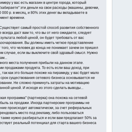
имеру у вас есть магазин в центре города, который
"забираете" эти деньги на свои расходы (машины, девочки,
00 000 р. в месяц, и 80% этих денег вы вкладываете в
омент времени.
 Существует самый простой способ развития собственного
 всегда даст вам то, что вы от него ожидаете, следует
ультата любой ценой, он будет требовать от вас
разочарования. Вы должны иметь четкое представление
 того, что человек до конца не понимает зачем он пришел
том случае, если вы выключите свой здравый смысл. Нужно
м...
вного места получения прибыли на данном этапе.
и продажами продукта. То есть если ваш доход, при
 так как это больше похоже на пирамиду, у вас будет мало
о срок существования сетевого бизнеса основывается не
зовании. Не сложно прикинуть затраты на мотивацию
нной ценой. И исходя из этого сделать выводы...
ская программа" (партнерка) она похожа на сетевой
ибыль за продажи. Иногда партнерские программы не
чение происходит автоматически, за счет реферальных
арендовать место под рекламу, либо пользоваться
 также нужно разбираться и если вам предлагают 50% за
уществует реальный потенциал для старта вашего бизнеса