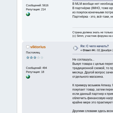
В MLM вообще нет необходи
Сообщений: 5616
В партнёрке (IMHO, тоже еру
Репутация: 214
из покупок конечными потр
Партнёрка - это, всё-таки, 
Страна должна знать не только
(c) Simm, участник форума на e
Re: С чего начать?
viktorius
«
Ответ #4 :
02 Декабря 2
Постоялец
Не соглашусь...
Выкуп товара с целью переп
традиционной схемой, то пр
Сообщений: 494
Репутация: 18
месяца. Другой вопрос заче
отдельного магазина.
К примеру возьмем Amway. П
покупает товар, затем пере
если данный партнер к при
облегчить финансовую нагру
крайне мере это практикуе
Другими словами здесь возн