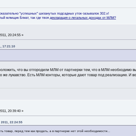
оказательно "успешных" шизанутых подсадных уток-зазывалок 302.x!
ый млмщик Блиат, так где твоя
декларация о легальных доходах от МЛМ
?
011, 20:24:55 »
, 17:21:10
оложить, что вы отгородили МЛМ от партнерки тем, что в МЛМ необходимо вык
то же лукавство. Есть МЛМ конторы, которые дают товар под реализацию. И воо
011, 20:39:40 »
 2011, 22:24:55
ь товар, перед тем как продать, а в партнерке нет этой необходимости...