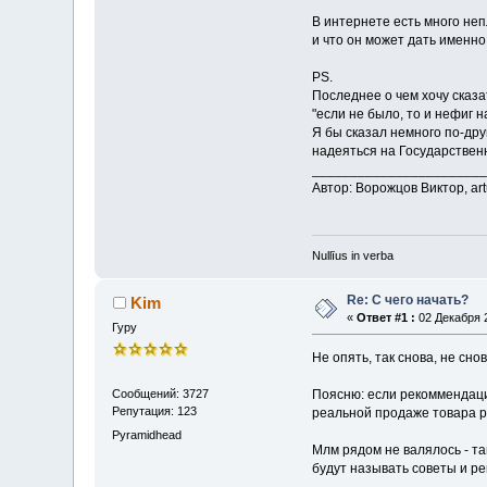
В интернете есть много неп
и что он может дать именно
PS.
Последнее о чем хочу сказат
"если не было, то и нефиг н
Я бы сказал немного по-дру
надеяться на Государствен
_______________________
Автор: Ворожцов Виктор, art
Nullīus in verba
Re: С чего начать?
Kim
«
Ответ #1 :
02 Декабря 2
Гуру
Не опять, так снова, не снова
Поясню: если рекоммендаци
Сообщений: 3727
Репутация: 123
реальной продаже товара р
Pyramidhead
Млм рядом не валялось - та
будут называть советы и ре