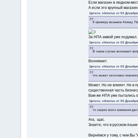
Если магазин в людном мес
А если это крупный магазин,
Цитата: viktorius от 03 Декабря
К примеру возьмем Amway. Па
За НПА амвэй уже подумал. 
Цитата: viktorius от 03 Декабря
В таком случае возникает воп
Возникает.
Цитата: viktorius от 03 Декабря
что может негативно повлият
Может. Но не влияет. Не в 
существенная часть бизнес
Вам же НПА уже пытались о
Цитата: viktorius от 03 Декабря
то скорее всего компания дас
Ага, щас.
Знаете, что в русском язы
Вернёмся у тому, с чем Вы 