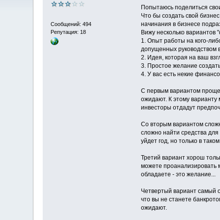
Попытаюсь поделиться свои
Что бы создать свой бизнес
начинания в бизнесе подраз
Сообщений: 494
Репутация: 18
Вижу несколько вариантов "
1. Опыт работы на кого-либ
допущенных руководством 
2. Идея, которая на ваш вз
3. Простое желание создать
4. У вас есть некие финанс
С первым вариантом проще в
ожидают. К этому варианту 
инвесторы отдадут предпоч
Со вторым вариантом слож
сложно найти средства для 
уйдет год, но только в тако
Третий вариант хорош тольк
можете проанализировать м
обладаете - это желание...
Четвертый вариант самый оп
что вы не станете банкрото
ожидают.