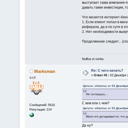
выступает сама компания-п
давать такие инвестиции, т
Что касается интернет-биз
1. Если клиент попал в маг
реферала, да и по сути в э
2. Нет необходимости выкуп
Продолжение следует... (с
Nullīus in verba
Re: С чего начать?
Marksman
«
Ответ #5 :
03 Декабря 2
V.I.P.
Цитата: viktorius от 03 Декабря
Не соглашусь...
С кем или с чем?
Сообщений: 5616
Цитата: viktorius от 03 Декабря
Репутация: 214
Мало кто догадывается, что 
Да ну?