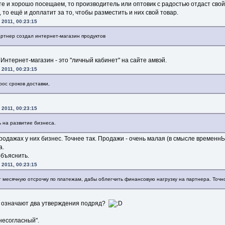
те и хорошо посещаем, то производитель или оптовик с радостью отдаст свой
 то ещё и доплатит за то, чтобы разместить и них свой товар.
 2011, 00:23:15
ртнер создал интернет-магазин продуктов
Интернет-магазин - это "личный кабинет" на сайте амвэй.
 2011, 00:23:15
рос сроков доставки,
 2011, 00:23:15
ь на развитие бизнеса.
продажах у них бизнес. Точнее так. Продажи - очень малая (в смысле временн
а.
бъяснить.
 2011, 00:23:15
т месячную отсрочку по платежам, дабы облегчить финансовую нагрузку на партнера. Точн
ке означают два утверждения подряд?
"несогласный".