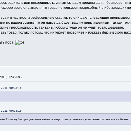
роизводитель или посредник с крупным складом предоставляя беспроцентную 
о скорее всего она знает, что товар не конкурентоспособный, либо заемщик 
неса и в частности реферальные ссылки, то они дают следующие преимущест
азин по вашей ссылке, то он навсегда будет вашим приглашенным, так как те
том нет необходимости, так как в любом случае он не купит товар дешевле.
ать товар, только потому, что интернет позволяет избежать физического нахо
пать пора
)
011, 05:38:59 »
 2011, 00:23:15
 2011, 00:23:15
даже 1 месяц беспроцентного займа в виде товара, может существенно повлиять на бизнес