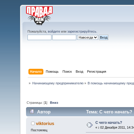
Пожалуйста,
войдите
или
зарегистрируйтесь
.
Начало
Помощь
Поиск
Вход
Регистрация
»
Начинающему предпринимателю
»
В помощь начинающему пред
Страницы: [
1
]
Вниз
Автор
Тема: С чего начать? 
С чего начать?
viktorius
«
:
02 Декабря 2011, 14:3
Постоялец