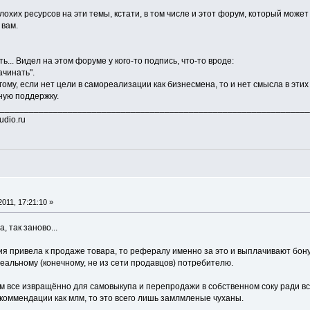
лохих ресурсов на эти темы, кстати, в том числе и этот форум, который мож
 вам.
ь... Видел на этом форуме у кого-то подпись, что-то вроде:
ачинать".
гому, если нет цели в самореализации как бизнесмена, то и нет смысла в эти
ную поддержку.
________________________________________________________________
udio.ru
011, 17:21:10 »
, так заново...
я привела к продаже товара, то рефералу именно за это и выплачивают бонус
еальному (конечному, не из сети продавцов) потребителю.
м все извращённо для самовыкупа и перепродажи в собственном соку ради вс
коммендации как млм, то это всего лишь замлмленые чуханы.