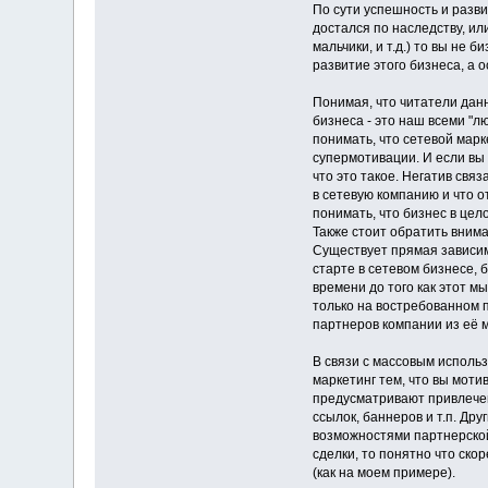
По сути успешность и разви
достался по наследству, ил
мальчики, и т.д.) то вы не 
развитие этого бизнеса, а 
Понимая, что читатели дан
бизнеса - это наш всеми "л
понимать, что сетевой мар
супермотивации. И если вы
что это такое. Негатив свя
в сетевую компанию и что о
понимать, что бизнес в цел
Также стоит обратить вним
Существует прямая зависим
старте в сетевом бизнесе, 
времени до того как этот м
только на востребованном 
партнеров компании из её м
В связи с массовым использ
маркетинг тем, что вы мот
предусматривают привлечен
ссылок, баннеров и т.п. Др
возможностями партнерской
сделки, то понятно что ско
(как на моем примере).