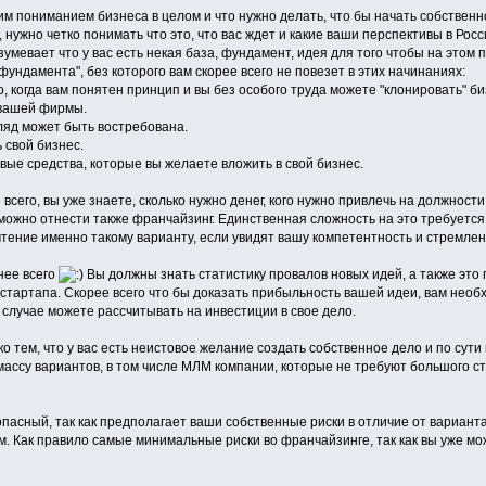
м пониманием бизнеса в целом и что нужно делать, что бы начать собственн
, нужно четко понимать что это, что вас ждет и какие ваши перспективы в Ро
умевает что у вас есть некая база, фундамент, идея для того чтобы на этом 
фундамента", без которого вам скорее всего не повезет в этих начинаниях:
о, когда вам понятен принцип и вы без особого труда можете "клонировать" би
вашей фирмы.
гляд может быть востребована.
 свой бизнес.
овые средства, которые вы желаете вложить в свой бизнес.
сего, вы уже знаете, сколько нужно денег, кого нужно привлечь на должности,
можно отнести также франчайзинг. Единственная сложность на это требуется
тение именно такому варианту, если увидят вашу компетентность и стремлен
нее всего
Вы должны знать статистику провалов новых идей, а также это
стартапа. Скорее всего что бы доказать прибыльность вашей идеи, вам необ
м случае можете рассчитывать на инвестиции в свое дело.
о тем, что у вас есть неистовое желание создать собственное дело и по сути
ассу вариантов, в том числе МЛМ компании, которые не требуют большого ста
асный, так как предполагает ваши собственные риски в отличие от варианта с
м. Как правило самые минимальные риски во франчайзинге, так как вы уже мож