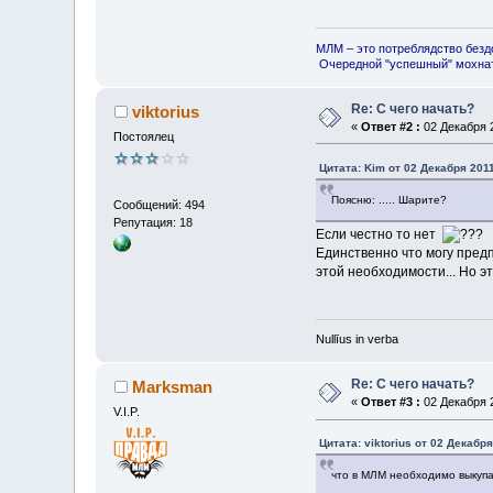
МЛМ – это потреблядство безд
Очередной "успешный" мохнат
Re: С чего начать?
viktorius
«
Ответ #2 :
02 Декабря 2
Постоялец
Цитата: Kim от 02 Декабря 2011
Поясню: ..... Шарите?
Сообщений: 494
Репутация: 18
Если честно то нет
Единственно что могу предп
этой необходимости... Но э
Nullīus in verba
Re: С чего начать?
Marksman
«
Ответ #3 :
02 Декабря 2
V.I.P.
Цитата: viktorius от 02 Декабря
что в МЛМ необходимо выкупат