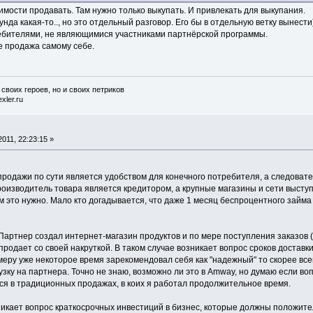
мости продавать. Там нужно только выкупать. И привлекать для выкупания.
нда какая-то.., но это отдельный разговор. Его бы в отдельную ветку вынести
ебителями, не являющимися участниками партнёрской программы.
не продажа самому себе.
 своих героев, но и своих петриков
xler.ru
011, 22:23:15 »
родажи по сути является удобством для конечного потребителя, а следовате
оизводитель товара является кредитором, а крупные магазины и сети выступ
м это нужно. Мало кто догадывается, что даже 1 месяц беспроцентного займа
артнер создал интернет-магазин продуктов и по мере поступления заказов (п
продает со своей накруткой. В таком случае возникает вопрос сроков доставк
меру уже некоторое время зарекомендовал себя как "надежный" то скорее все
зку на партнера. Точно не знаю, возможно ли это в Amway, но думаю если вопр
тся в традиционных продажах, в коих я работал продолжительное время.
икает вопрос краткосрочных инвестиций в бизнес, которые должны положител