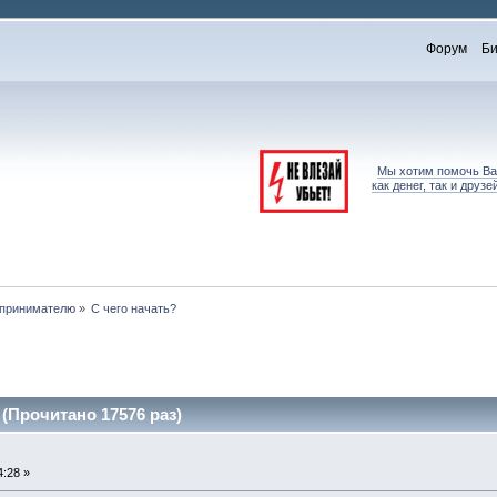
Форум
Би
Мы хотим помочь Вам
как денег, так и дру
принимателю
»
С чего начать?
(Прочитано 17576 раз)
4:28 »