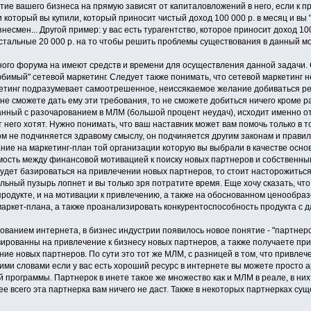
тие вашего бизнеса на прямую зависят от капиталовложений в него, если к пр
и который вы купили, который приносит чистый доход 100 000 р. в месяц и вы 
бизнесмен... Другой пример: у вас есть турагентство, которое приносит доход 1
остальные 20 000 р. на то чтобы решить проблемы существования в данный м
ного форума на имеют средств и времени для осуществления данной задачи.
юбимый" сетевой маркетинг. Следует также понимать, что сетевой маркетинг не
кетинг подразумевает самоотрешенное, неиссякаемое желание добиваться рез
 не сможете дать ему эти требования, то не сможете добиться ничего кроме 
занный с разочарованием в МЛМ (большой процент неудач), исходит именно от
т него хотят. Нужно понимать, что ваш наставник может вам помочь только в 
ом не подчиняется здравому смыслу, он подчиняется другим законам и правила
ание на маркетинг-план той организации которую вы выбрали в качестве осно
ость между финансовой мотивацией к поиску новых партнеров и собственным
будет базироваться на привлечении новых партнеров, то стоит насторожиться,
ыльный пузырь лопнет и вы только зря потратите время. Еще хочу сказать, чт
продукте, и на мотивации к привлечению, а также на обоснованном ценообра
аркет-плана, а также проанализировать конкурентоспособность продукта с да
ованием интернета, в бизнес индустрии появилось новое понятие - "партнер
ивированны на привлечение к бизнесу новых партнеров, а также получаете пр
ие новых партнеров. По сути это тот же МЛМ, с разницей в том, что привле
угими словами если у вас есть хороший ресурс в интернете вы можете просто 
 программы. Партнерок в инете такое же множество как и МЛМ в реале, в них
рее всего эта партнерка вам ничего не даст. Также в некоторых партнерках с