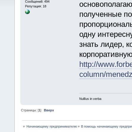
Сообщений: 494
основополагаю
Репутация: 18
полученные по
пропорциональ
одну интересн
знать лидер, 
корпоративную
http://www.forb
column/menedzh
Nullīus in verba
Страницы: [
1
]
Вверх
»
Начинающему предпринимателю
»
В помощь начинающему предпр