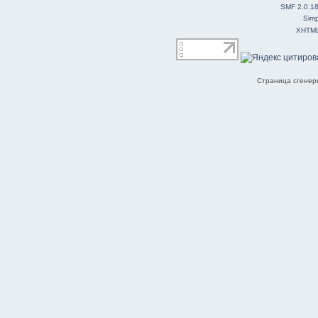
SMF 2.0.1
Simp
XHTM
Страница сгенери