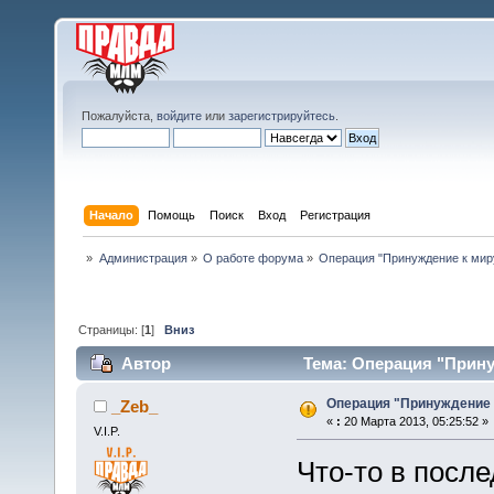
Пожалуйста,
войдите
или
зарегистрируйтесь
.
Начало
Помощь
Поиск
Вход
Регистрация
»
Администрация
»
О работе форума
»
Операция "Принуждение к миру"
Страницы: [
1
]
Вниз
Автор
Тема: Операция "Принуж
Операция "Принуждение к
_Zeb_
«
:
20 Марта 2013, 05:25:52 »
V.I.P.
Что-то в посл