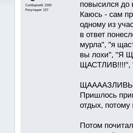
повысился до 
Сообщений: 1590
Репутация: 157
Каюсь - сам пр
одному из уча
в ответ понесл
мурла", "я щас
вы лохи", "Я Щ
ЩАСТЛИВ!!!!", 
ЩААААЗЛИВЫ!
Пришлось прин
отдых, потому 
Потом почитал