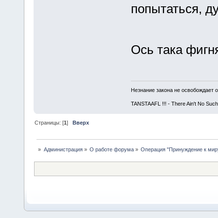
попытаться, ду
Ось така фигн
Незнание закона не освобождает о
TANSTAAFL !!! - There Ain't No Such
Страницы: [
1
]
Вверх
»
Администрация
»
О работе форума
»
Операция "Принуждение к миру"