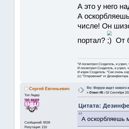
А это у него н
А оскорбляешь
числе! Он шиз
портал?
От 
"И посмотрел Создатель, и узрел,
И посмотрел Создатель, и узрел, 
И изрек Создатель: "Сие очень хо
(с) "Откровения" от Дезинфектора
Re: Форум ищет нового 
Сергей Евгеньевич
«
Ответ #8 :
02 Сентября 202
Топ Лидер
Цитата: Дезинфе
А оскорбляешь 
Сообщений: 8539
Репутация: 210