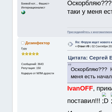
Оскорбляю??? 
Боевой кот.... Фашист-
Интернационалист
таки у меня ес
Присоединяйтесь к многомиллион
Re: Форум ищет нового 
Дезинфектор
«
Ответ #9 :
02 Сентября 202
Гуру
Цитата: Сергей Е
Сообщений: 3643
Оскорбляю??? Не
Репутация: 150
Кодирую от МЛМ-дурости
меня есть начал
IvanOFF
, при
поставил!!!