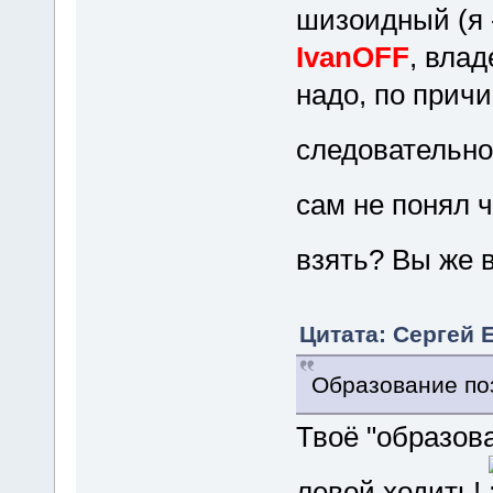
шизоидный (я -
IvanOFF
, вла
надо, по причи
следовательно
сам не понял 
взять? Вы же 
Цитата: Сергей Е
Образование поз
Твоё "образов
левой ходить!