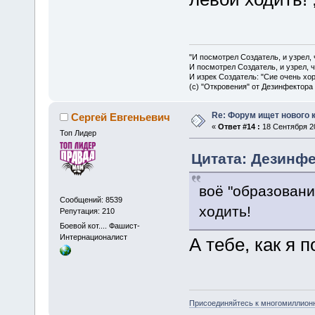
"И посмотрел Создатель, и узрел,
И посмотрел Создатель, и узрел, 
И изрек Создатель: "Сие очень хо
(с) "Откровения" от Дезинфектора
Re: Форум ищет нового 
Сергей Евгеньевич
«
Ответ #14 :
18 Сентября 20
Топ Лидер
Цитата: Дезинфек
воё "образовани
Сообщений: 8539
ходить!
Репутация: 210
Боевой кот.... Фашист-
Интернационалист
А тебе, как я 
Присоединяйтесь к многомиллион