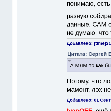
понимаю, ест
разную собир
данные, САМ с
не думаю, что 
Добавлено: [time]31 
Цитата: Сергей Е
А МЛМ то как был
Потому, что 
мамонт, лох не
Добавлено: 01 Сентя
IvanOFF
, ещё 