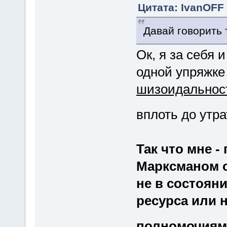
Цитата: IvanOFF 
Давай говорить 
Ок, я за себя 
одной упряжк
шизоидальнос
вплоть до утр
Так что мне -
Марксманом о
не в состоян
ресурса или 
полномочиям