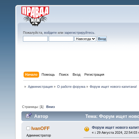
Пожалуйста,
войдите
или
зарегистрируйтесь
.
Начало
Помощь
Поиск
Вход
Регистрация
»
Администрация
»
О работе форума
»
Форум ищет нового капитана!
Страницы: [
1
]
Вниз
Автор
Тема: Форум ищет новог
Форум ищет нового капит
IvanOFF
«
:
29 Августа 2024, 22:54:03 
Администратор