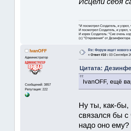
Исцели себя с
"И посмотрел Создатель, и узрел,
И посмотрел Создатель, и узрел, 
И изрек Создатель: "Сие очень хо
(с) "Откровения" от Дезинфектора
Re: Форум ищет нового 
IvanOFF
«
Ответ #10 :
03 Сентября 20
Администратор
Цитата: Дезинфек
IvanOFF, ещё в
Сообщений: 3857
Репутация: 222
Ну ты, как-бы
связался бы с
надо оно ему?