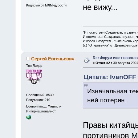
не вижу...
Кодирую от МЛМ-дурости
"И посмотрел Создатель, и узрел,
И посмотрел Создатель, и узрел, 
И изрек Создатель: "Сие очень хо
(с) "Откровения" от Дезинфектора
Re: Форум ищет нового 
Сергей Евгеньевич
«
Ответ #2 :
30 Августа 2024
Топ Лидер
Цитата: IvanOFF 
Изначальная тем
Сообщений: 8539
ней потерян.
Репутация: 210
Боевой кот.... Фашист-
Интернационалист
Правы китайцы
противников М