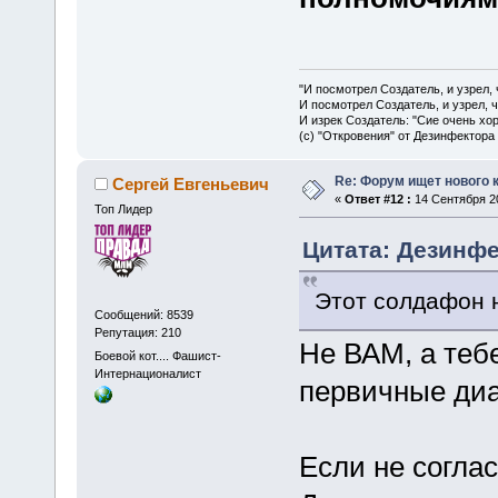
"И посмотрел Создатель, и узрел,
И посмотрел Создатель, и узрел, 
И изрек Создатель: "Сие очень хо
(с) "Откровения" от Дезинфектора
Re: Форум ищет нового 
Сергей Евгеньевич
«
Ответ #12 :
14 Сентября 20
Топ Лидер
Цитата: Дезинфе
Этот солдафон н
Сообщений: 8539
Репутация: 210
Не ВАМ, а тебе
Боевой кот.... Фашист-
Интернационалист
первичные диа
Если не соглас