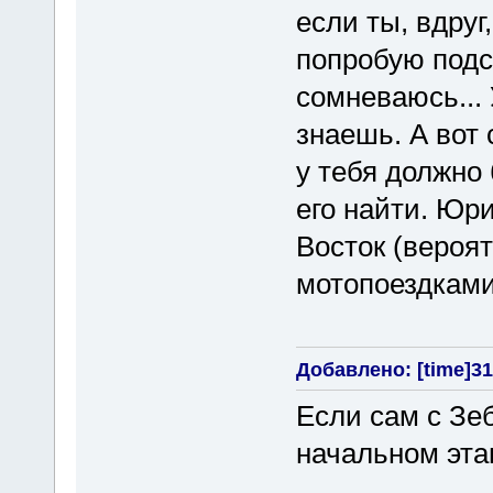
если ты, вдруг
попробую подсо
сомневаюсь... 
знаешь. А вот 
у тебя должно 
его найти. Юр
Восток (вероят
мотопоездками 
Добавлено: [time]31 
Если сам с Зе
начальном этап