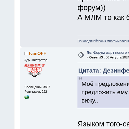
форум))
А МЛМ то как б
Присоединяйтесь к многомиллион
Re: Форум ищет нового 
IvanOFF
«
Ответ #3 :
30 Августа 2024
Администратор
Цитата: Дезинфек
Моё предложение
Сообщений: 3857
предложить ему.
Репутация: 222
вижу...
Языком того-са