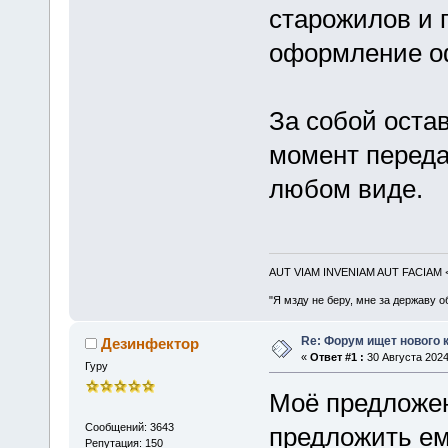
старожилов и 
оформление о
За собой остав
момент переда
любом виде.
AUT VIAM INVENIAM AUT FACIAM
"Я мзду не беру, мне за державу о
Re: Форум ищет нового 
Дезинфектор
«
Ответ #1 :
30 Августа 2024
Гуру
Моё предложе
Сообщений: 3643
предложить ем
Репутация: 150