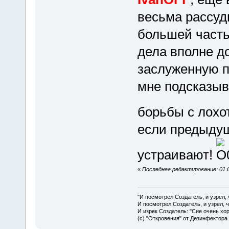
весьма рассуд
большей частью
дела вполне до
заслуженную п
мне подсказыв
борьбы с лохо
если предыдущ
устраивают!
«
Последнее редактирование: 01 
"И посмотрел Создатель, и узрел,
И посмотрел Создатель, и узрел, 
И изрек Создатель: "Сие очень хо
(с) "Откровения" от Дезинфектора