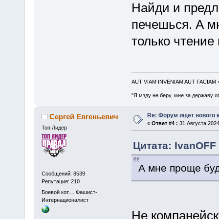
Найди и предл
печешься. А м
только чтение 
AUT VIAM INVENIAM AUT FACIAM
"Я мзду не беру, мне за державу о
Re: Форум ищет нового 
Сергей Евгеньевич
«
Ответ #4 :
31 Августа 2024
Топ Лидер
Цитата: IvanOFF 
А мне проще бу
Сообщений: 8539
Репутация: 210
Боевой кот.... Фашист-
Интернационалист
Не компанейск