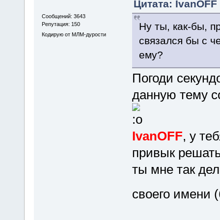
Цитата: IvanOFF 
Сообщений: 3643
Ну ты, как-бы, 
Репутация: 150
Кодирую от МЛМ-дурости
связался бы с ч
ему?
Погоди секундо
данную тему со
IvanOFF
, у те
привык решать
ты мне так де
своего имени 