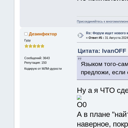
Присоединяйтесь к многомиллион
Re: Форум ищет нового 
Дезинфектор
«
Ответ #5 :
31 Августа 2024
Гуру
Цитата: IvanOFF 
Сообщений: 3643
Языком того-сам
Репутация: 150
Кодирую от МЛМ-дурости
предложи, если 
Ну а я ЧТО сд
А в плане "найт
наверное, покр