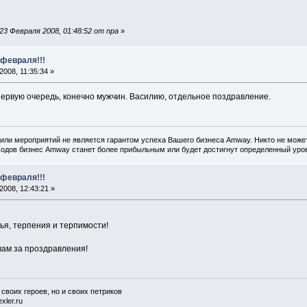
3 Февраля 2008, 01:48:52 от npa
»
 февраля!!!
008, 11:35:34 »
ервую очередь, конечно мужчин. Василию, отдельное поздравление.
или мероприятий не является гарантом успеха Вашего бизнеса Amway. Никто не может
одов бизнес Amway станет более прибыльным или будет достигнут определенный уров
 февраля!!!
008, 12:43:21 »
тья, терпения и терпимости!
ам за проздравления!
 своих героев, но и своих петриков
xler.ru