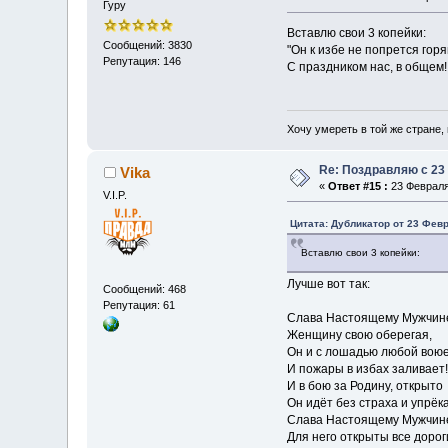
Гуру
Вставлю свои 3 копейки:
Сообщений: 3830
"Он к избе не попрется гор
Репутация: 146
С праздником нас, в общем!
Хочу умереть в той же стране, 
Re: Поздравляю с 23
Vika
«
Ответ #15 :
23 Февраля 
V.I.P.
Цитата: Дубликатор от 23 Февр
Вставлю свои 3 копейки:
Лучше вот так:
Сообщений: 468
Репутация: 61
Слава Настоящему Мужчин
Женщину свою оберегая,
Он и с лошадью любой вою
И пожары в избах заливает!
И в бою за Родину, открыто
Он идёт без страха и упрёка
Слава Настоящему Мужчин
Для него открыты все дорог