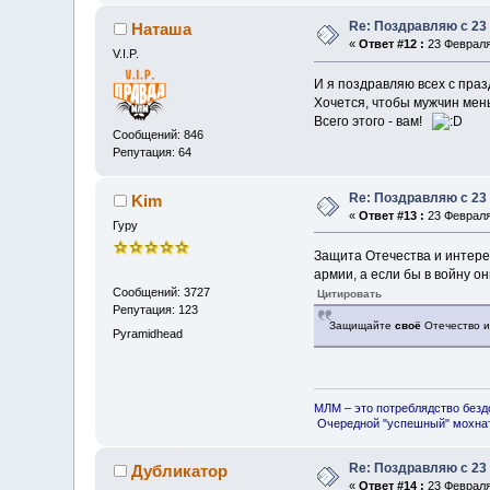
Re: Поздравляю с 23
Наташа
«
Ответ #12 :
23 Февраля 
V.I.P.
И я поздравляю всех с праз
Хочется, чтобы мужчин мень
Всего этого - вам!
Сообщений: 846
Репутация: 64
Re: Поздравляю с 23
Kim
«
Ответ #13 :
23 Февраля 
Гуру
Защита Отечества и интерес
армии, а если бы в войну он
Сообщений: 3727
Цитировать
Репутация: 123
Защищайте
своё
Отечество 
Pyramidhead
МЛМ – это потреблядство безд
Очередной "успешный" мохнат
Re: Поздравляю с 23
Дубликатор
«
Ответ #14 :
23 Февраля 