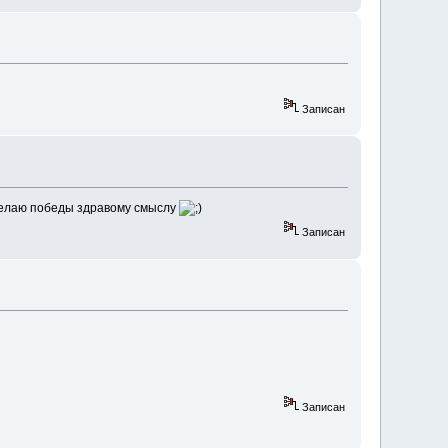
Записан
 желаю победы здравому смыслу
Записан
Записан