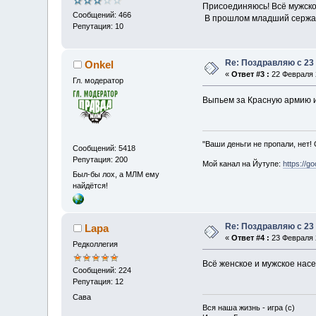
Присоединяюсь! Всё мужское
Сообщений: 466
В прошлом младший сержан
Репутация: 10
Re: Поздравляю с 23
Onkel
«
Ответ #3 :
22 Февраля 2
Гл. модератор
Выпьем за Красную армию 
"Ваши деньги не пропали, нет!
Сообщений: 5418
Репутация: 200
Мой канал на Йутупе:
https://g
Был-бы лох, а МЛМ ему
найдётся!
Re: Поздравляю с 23
Lapa
«
Ответ #4 :
23 Февраля 2
Редколлегия
Всё женское и мужское нас
Сообщений: 224
Репутация: 12
Сава
Вся наша жизнь - игра (с)