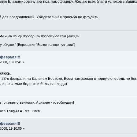
лию Владимировичу ака
npa
, как офицеру. Желаю всех благ и успехов в Ваши
ой для поздравлений. Убедительная просьба не флудить.
IAM
<или найду дорогу или проложу ее сам (лат.)>
ву обидно." (Верещагин "Белое солнце пустыни")
 февраля!!!
008, 18:00:41 »
няюсь.
же 23-е февраля на Дальнем Востоке. Всем нам желаю в первую очередь не бога
лыли не самые бедные и больные люди)
т от ответственности. А знание - освобождает!
Such Thing As A Free Lunch
 февраля!!!
008, 19:10:05 »