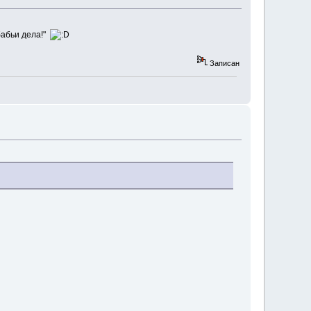
бабьи дела!"
Записан