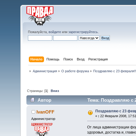
Пожалуйста,
войдите
или
зарегистрируйтесь
.
Начало
Помощь
Поиск
Вход
Регистрация
»
Администрация
»
О работе форума
»
Поздравляю с 23 февраля!!
Страницы: [
1
]
Вниз
Автор
Тема: Поздравляю с 2
Поздравляю с 23 февр
IvanOFF
«
:
22 Февраля 2008, 17:51
Администратор
От лица администрации фор
здоровья, достатка и, глав