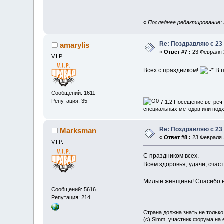
«
Последнее редактирование: 2
Re: Поздравляю с 23
amarylis
«
Ответ #7 :
23 Февраля 2
V.I.P.
Всех с праздником!
В п
Сообщений: 1611
Репутация: 35
7.1.2 Посещение встреч 
специальных методов или подх
Re: Поздравляю с 23
Marksman
«
Ответ #8 :
23 Февраля 2
V.I.P.
С праздником всех.
Всем здоровья, удачи, счас
Милые женщины! Спасибо в
Сообщений: 5616
Репутация: 214
Страна должна знать не только
(c) Simm, участник форума на e