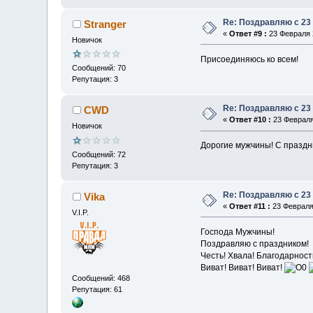
Re: Поздравляю с 23
Stranger
«
Ответ #9 :
23 Февраля 2
Новичок
Присоединяюсь ко всем!
Сообщений: 70
Репутация: 3
Re: Поздравляю с 23
CWD
«
Ответ #10 :
23 Февраля 
Новичок
Дорогие мужчины! С праздн
Сообщений: 72
Репутация: 3
Re: Поздравляю с 23
Vika
«
Ответ #11 :
23 Февраля 
V.I.P.
Господа Мужчины!
Поздравляю с праздником!
Честь! Хвала! Благодарност
Виват! Виват! Виват!
Сообщений: 468
Репутация: 61