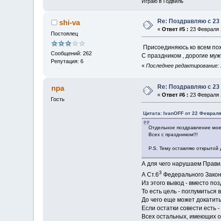
Играю в Годвиль
Re: Поздравляю с 23
shi-va
«
Ответ #5 :
23 Февраля 2
Постоялец
Присоединяюсь ко всем п
Сообщений: 262
С праздником , дорогие мужч
Репутация: 6
«
Последнее редактирование: 2
Re: Поздравляю с 23
npa
«
Ответ #6 :
23 Февраля 2
Гость
Цитата: IvanOFF от 22 Февраля
Отдельное поздравление мо
Всех с праздником!!!
P.S. Тему оставляю открытой
А для чего нарушаем Прави
3
А Ст.6
Федерального Закона
Из этого вывод - вместо по
То есть цель - поглумиться 
До чего еще может докатит
Если остатки совести есть 
Всех остальных, имеющих о