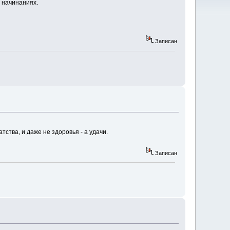
х начинаниях.
Записан
тства, и даже не здоровья - а удачи.
Записан