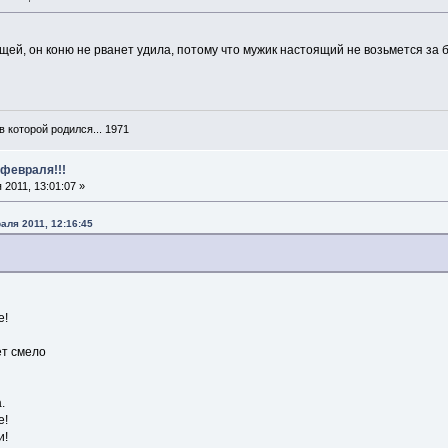
ящей, он коню не рванет удила, потому что мужик настоящий не возьмется за 
в которой родился... 1971
 февраля!!!
2011, 13:01:07 »
аля 2011, 12:16:45
е!
ет смело
.
е!
и!