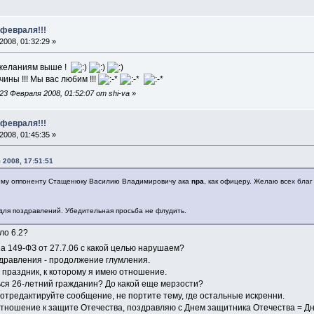
 февраля!!!
008, 01:32:29 »
ожеланиям выше !
ины !!! Мы вас любим !!!
3 Февраля 2008, 01:52:07 от shi-va
»
 февраля!!!
008, 01:45:35 »
 2008, 17:51:51
ему оппоненту Стащенюку Василию Владимировичу ака
npa
, как офицеру. Желаю всех благ
 для поздравлений. Убедительная просьба не флудить.
ло 6.2?
 149-ФЗ от 27.7.06 с какой целью нарушаем?
здравления - продолжение глумления.
в праздник, к которому я имею отношение.
ься 26-летний гражданин? До какой еще мерзости?
- отредактируйте сообщение, не портите тему, где остальные искренни.
тношение к защите Отечества, поздравляю с Днем защитника Отечества = Д