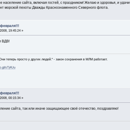
 население сайта, включая гостей, с праздником! Желаю и здоровья, и удачи, 
т морской пехоты Дважды Краснознаменного Северного флота.
 февраля!!!
008, 19:45:24 »
и ВДВ!
 Они теперь просто у других людей." - закон сохранения в МЛМ работает.
oo.gl/sTj4Uu
 февраля!!!
008, 00:15:34 »
еление сайта, так или иначе защищающее своё отечество, поздравляю!