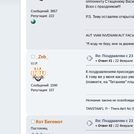
оппоненту Стащенюку Васи
Всех с праздником!!!
Сообщений: 3857
Репутация: 222
P.S. Тему оставляю открыт
AUT VIAM INVENIAM AUT FAC
"Я мзду не беру, мне за держа
Re: Поздравляю с 23
_Zeb_
«
Ответ #1 :
22 Февраля 2
V.I.P.
К поздравлениям присоеди
К тому же у меня как раз у
(помните, на "Титанике" п
Сообщений: 1590
Репутация: 157
Незнание закона не освобождае
TANSTAAFL !!! - There Ain't No 
Re: Поздравляю с 23
Кот Бегемот
«
Ответ #2 :
22 Февраля 2
Постоялец