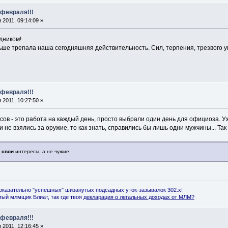
 февраля!!!
2011, 09:14:09 »
дником!
ше трепала наша сегодняшняя действительность. Сил, терпения, трезвого ума
 февраля!!!
2011, 10:27:50 »
ов - это работа на каждый день, просто выбрали один день для официоза. У
и не взялись за оружие, то как знать, справились бы лишь одни мужчины... Так
и
свои
интересы, а не чужие.
оказательно "успешных" шизанутых подсадных уток-зазывалок 302.x!
ый млмщик Блиат, так где твоя
декларация о легальных доходах от МЛМ
?
 февраля!!!
2011, 12:16:45 »