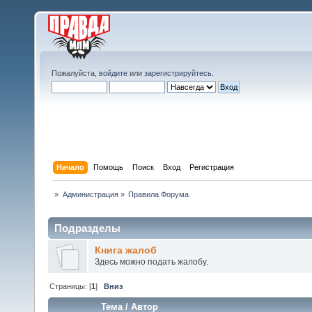
Пожалуйста,
войдите
или
зарегистрируйтесь
.
Начало
Помощь
Поиск
Вход
Регистрация
»
Администрация
»
Правила Форума
Подразделы
Книга жалоб
Здесь можно подать жалобу.
Страницы: [
1
]
Вниз
Тема
/
Автор