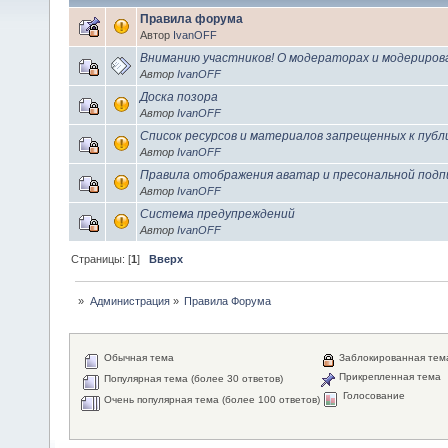
Правила форума
Автор
IvanOFF
Вниманию участников! О модераторах и модериров
Автор
IvanOFF
Доска позора
Автор
IvanOFF
Список ресурсов и материалов запрещенных к публ
Автор
IvanOFF
Правила отображения аватар и пресональной подп
Автор
IvanOFF
Система предупреждений
Автор
IvanOFF
Страницы: [
1
]
Вверх
»
Администрация
»
Правила Форума
Обычная тема
Заблокированная тем
Прикрепленная тема
Популярная тема (более 30 ответов)
Голосование
Очень популярная тема (более 100 ответов)