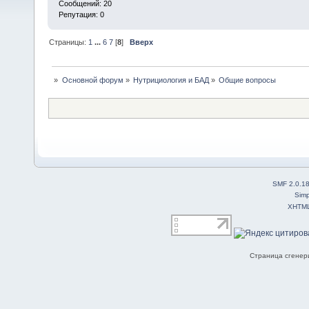
Сообщений: 20
Репутация: 0
Страницы:
1
...
6
7
[
8
]
Вверх
»
Основной форум
»
Нутрициология и БАД
»
Общие вопросы
SMF 2.0.1
Simp
XHTM
Страница сгенери