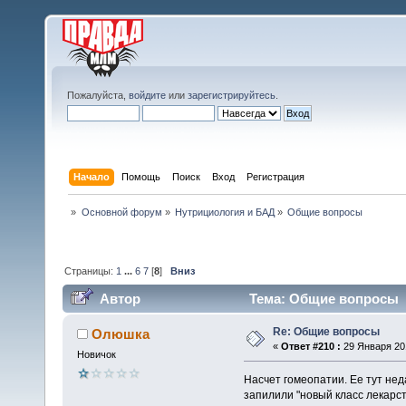
Пожалуйста,
войдите
или
зарегистрируйтесь
.
Начало
Помощь
Поиск
Вход
Регистрация
»
Основной форум
»
Нутрициология и БАД
»
Общие вопросы
Страницы:
1
...
6
7
[
8
]
Вниз
Автор
Тема: Общие вопросы (
Re: Общие вопросы
Олюшка
«
Ответ #210 :
29 Января 201
Новичок
Насчет гомеопатии. Ее тут нед
запилили "новый класс лекарст