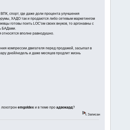
 ВПК, спорт, где даже доли процента улучшения
 форумы, ХАДО так и продаются либо сетевым маркетингом
эевцы готовы поить LOC'ом своих внуков, то аргонавны с
ь БАДами.
 относятся вполне равнодушно.
ения компрессии двигателя перед продажей, засыпал в
 пару дней/недель и даже месяцев продлит жизнь
о лохотрон
emgoldex
и в теме про
адвокард
?
Записан