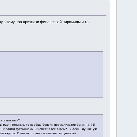
ажную тему про признаки финансовой пирамиды и так
чать пытался?
имы растительные, то вообще бензин-нормализатор бензина. ) И
00 и этими пустышками? И смесил все в кучу? Знаешь,
лучше уж
ки внутри.
И что их только заставляет это делать?