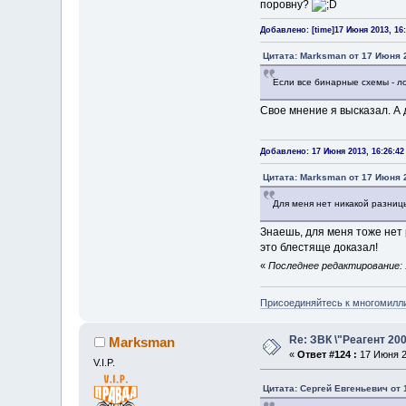
поровну?
Добавлено: [time]17 Июня 2013, 16:
Цитата: Marksman от 17 Июня 2
Если все бинарные схемы - ло
Свое мнение я высказал. А д
Добавлено: 17 Июня 2013, 16:26:42
Цитата: Marksman от 17 Июня 2
Для меня нет никакой разни
Знаешь, для меня тоже нет
это блестяще доказал!
«
Последнее редактирование: 
Присоединяйтесь к многомилл
Re: ЗВК \"Реагент 200
Marksman
«
Ответ #124 :
17 Июня 2
V.I.P.
Цитата: Сергей Евгеньевич от 