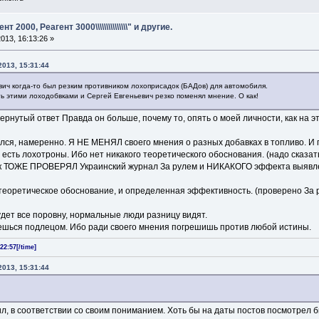
агент 2000, Реагент 3000\\\\\\\\\\\\\\\" и другие.
013, 16:13:26 »
013, 15:31:44
вич когда-то был резким противником лохоприсадок (БАДов) для автомобиля.
ть этими лоходобвками и Сергей Евгеньевич резко поменял мнение. О как!
ернутый ответ Правда он больше, почему то, опять о моей личности, как на 
ился, намеренно. Я НЕ МЕНЯЛ своего мнения о разных добавках в топливо. И 
 есть лохотроны. Ибо нет никакого теоретического обоснования. (надо сказа
ок ТОЖЕ ПРОВЕРЯЛ Украинский журнал За рулем и НИКАКОГО эффекта выявле
 теоретическое обоснование, и определенная эффективность. (проверено За 
будет все поровну, нормальные люди разницу видят.
нешься подлецом. Ибо ради своего мнения погрешишь против любой истины.
22:57[/time]
013, 15:31:44
ил, в соответствии со своим пониманием. Хоть бы на даты постов посмотрел б