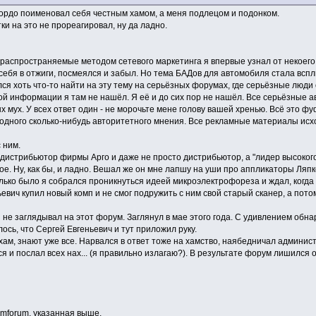
гордо поименовал себя честным хамом, а меня подлецом и подонком.
ки на это не прореагировал, ну да ладно.
 распространяемые методом сетевого маркетинга я впервые узнал от некоег
себя в отжиги, посмеялся и забыл. Но тема БАДов для автомобиля стала всп
лся хоть что-то найти на эту тему на серьёзных форумах, где серьёзные люд
ой информации я там не нашёл. Я её и до сих пор не нашёл. Все серьёзные 
х мух. У всех ответ один - не морочьте мене голову вашей хренью. Всё это фу
 одного сколько-нибудь авторитетного мнения. Все рекламные материалы исх
 ним.
 дистрибьютор фирмы Арго и даже не просто дистрибьютор, а "лидер высокого
е. Ну, как бы, и ладно. Вешал же он мне лапшу на уши про аппликаторы Ляпк
 Только было я собрался проникнуться идеей микроэлектрофореза и ждал, когд
евич купил новый комп и не смог подружить с ним свой старый сканер, а потом
 не заглядывал на этот форум. Заглянул в мае этого года. С удивлением обна
ось, что Сергей Евгеньевич и тут приложил руку.
- хам, знают уже все. Нарвался в ответ тоже на хамство, наябедничал админ
я и послал всех нах... (я правильно излагаю?). В результате форум лишился 
lmforum, указанная выше.