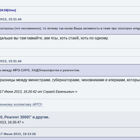
24:04[/time]
013, 15:31:44
хотроны (что несомненно), то почему так низка Ваша активность в теме про лохотрон emgo
альше вы там гавкайте, аки псы, хоть стаей, хоть по одному.
013, 15:31:44
цы между MPG-CAPS, ХАДО/нанопротек и реагентом.
 разницы между министрами, губернаторами, чиновниками и клерками, которы
17 Июня 2013, 16:26:42 от Сергей Евгеньевич
»
ионному коллективу АРГО!
0, Реагент 3000\" и другие.
013, 16:26:47 »
17 Июня 2013, 18:13:26