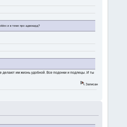
ldex и в теме про адвокард?
е делают им жизнь удобной. Все подонки и подлецы. И ты
Записан