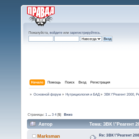
Пожалуйста,
войдите
или
зарегистрируйтесь
.
Начало
Помощь
Поиск
Вход
Регистрация
»
Основной форум
»
Нутрициология и БАД
»
ЗВК \"Реагент 2000, Р
Страницы:
1
...
3
4
[
5
]
Вниз
Автор
Тема: ЗВК \"Реагент 20
Re: ЗВК \"Реагент 200
Marksman