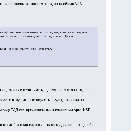
ерковь. Не вписывается хам в сладко-елейные MLM-
т эффект экономии только в том случае, если в него верить.
ние получить немного денег накладывается. Вот и
ьни. На моей памяти это четвертая.
сь, стоит ли верить хоть одному слову человека, так
родаёте и шунгитовые амулеты, БАДы, наклейки на
 между БАДами, продаваемыми компаниями Арго, NSP,
о верить", а если маркетинг-план квадратно-гнездовой с