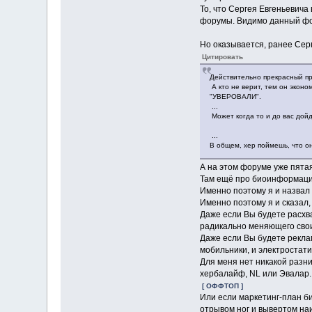
То, что Сергея Евгеньевича
форумы. Видимо данный фор
Но оказывается, ранее Сер
Цитировать
Действительно прекрасный про
А кто не верит, тем он экон
"УВЕРОВАЛИ".
...
Может когда то и до вас дой
...
В общем, хер поймешь, что он
А на этом форуме уже пятая
Там ещё про биоинформацион
Именно поэтому я и назвал 
Именно поэтому я и сказал, 
Даже если Вы будете расхва
радикально меняющего свои
Даже если Вы будете рекла
мобильники, и электростати
Для меня нет никакой разн
хербалайф, NL или Эвалар.
[ ОФФТОП ]
Или если маркетинг-план би
отрывом ног и вывертом наи