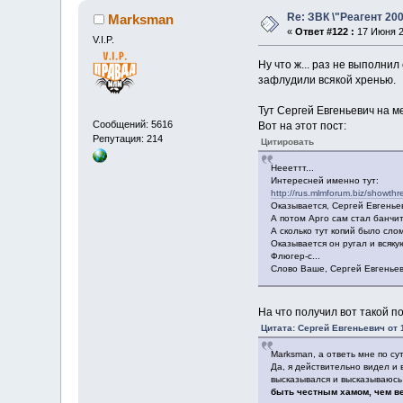
Re: ЗВК \"Реагент 200
Marksman
«
Ответ #122 :
17 Июня 2
V.I.P.
Ну что ж... раз не выполни
зафлудили всякой хренью.
Тут Сергей Евгеньевич на м
Сообщений: 5616
Вот на этот пост:
Репутация: 214
Цитировать
Неееттт...
Интересней именно тут:
http://rus.mlmforum.biz/showth
Оказывается, Сергей Евгенье
А потом Арго сам стал банчи
А сколько тут копий было слом
Оказывается он ругал и вся
Флюгер-с...
Слово Ваше, Сергей Евгеньеви
На что получил вот такой по
Цитата: Сергей Евгеньевич от 
Marksman, а ответь мне по су
Да, я действительно видел и
высказывался и высказываюсь
быть честным хамом, чем 