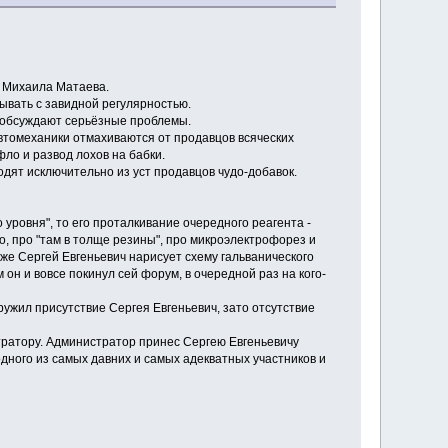
о Михаила Матаева.
лывать с завидной регулярностью.
и обсуждают серьёзные проблемы.
автомеханики отмахиваются от продавцов всяческих
фло и развод лохов на бабки.
одят исключительно из уст продавцов чудо-добавок.
 уровня", то его проталкивание очередного реагента -
о, про "там в толще резины", про микроэлектрофорез и
а же Сергей Евгеньевич нарисует схему гальванического
 он и вовсе покинул сей форум, в очередной раз на кого-
ружил присутствие Сергея Евгеньевич, зато отсутствие
истратору. Администратор принес Сергею Евгеньевичу
одного из самых давних и самых адекватных участников и