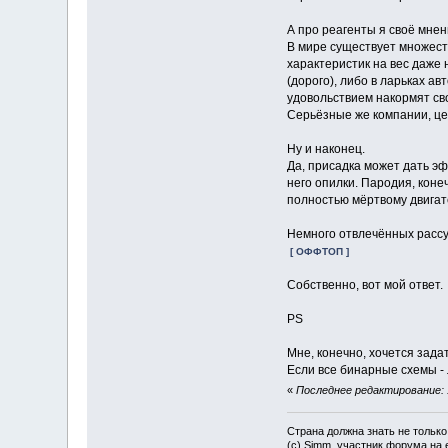
А про реагенты я своё мнен
В мире существует множеств
характеристик на вес даже 
(дорого), либо в ларьках а
удовольствием накормят св
Серьёзные же компании, ц
Ну и наконец.
Да, присадка может дать э
него опилки. Пародия, коне
полностью мёртвому двигате
Немного отвлечённых расс
[ ОФФТОП ]
Собственно, вот мой ответ.
PS
Мне, конечно, хочется зада
Если все бинарные схемы - 
«
Последнее редактирование: 
Страна должна знать не только
(c) Simm, участник форума на e