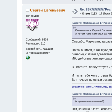
Re: ЗВК \\\\\\\\\\\\\\\"Ре
Сергей Евгеньевич
«
Ответ #123 :
17 Июня 2
Топ Лидер
Цитата: Marksman от 17 Июня 2
Оказывается, Сергей Евгенье
А потом Арго сам стал банчи
Сообщений: 8539
Спасибо, Марксман, за разв
Репутация: 210
Боевой кот.... Фашист-
Но ты ошибся, и как я убед
Интернационалист
бинары), с этими добавками
Ибо действие этих присад
В Реагенте, присутствует и
И пусть тебе хоть сто раз 
Вот почему ты есть и оста
Добавлено: [time]17 Июня 2013, 16:
Цитата: Marksman от 17 Июня 2
(я правильно излагаю?).
Нет, конечно. Опять изврат