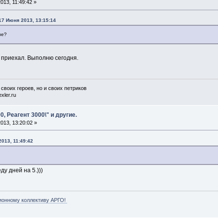
13, 11:49:42 »
17 Июня 2013, 13:15:14
ие?
 приехал. Выполню сегодня.
 своих героев, но и своих петриков
xler.ru
0, Реагент 3000\" и другие.
013, 13:20:02 »
013, 11:49:42
ду дней на 5.)))
ионному коллективу АРГО!