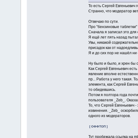
То есть Сергей Евгеньевич 
Странно, что модератор вет
Отвечаю по сути.
Про "бензиновые таблетки"
Сначала я записал это для 
Я ещё лет пять назад пыта
Увы, никакой содержательн
присадок как от надоедливы
Я и до сих пор не нашёл ни
Ну было и было, и хрен бы с
Как Сергей Евгеньевич есть
явление вполне естественно
пр... Работа у него такая.
элемента, как Сергей Евгень
то обидевшись.
Потом я полтора года почти
пользователя _Zeb_. Оказал
То, что Сергей Евгеньевич 
извинения. _Zeb_ оскорбилс
одного из модераторов.
[ ОФФТОП ]
Тут пробежала ссылка на m