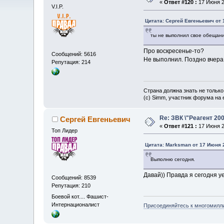
«
Ответ #120 :
17 Июня 20
V.I.P.
Цитата: Сергей Евгеньевич от 
ты не выполнил свое обещан
Про воскресенье-то?
Сообщений: 5616
Не выполнил. Поздно вчера
Репутация: 214
Страна должна знать не только
(c) Simm, участник форума на e
Re: ЗВК \"Реагент 200
Сергей Евгеньевич
«
Ответ #121 :
17 Июня 2
Топ Лидер
Цитата: Marksman от 17 Июня 2
Выполню сегодня.
Давай)) Правда я сегодня уе
Сообщений: 8539
Репутация: 210
Боевой кот.... Фашист-
Интернационалист
Присоединяйтесь к многомилл