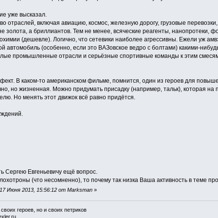
ие уже высказал.
о отраслей, включая авиацию, космос, железную дорогу, грузовые перевозки,
не золота, а бриллиантов. Тем не менее, всяческие реагенты, нанопротеки,
втохимии (дешевле). Логично, что сетевики наиболее агрессивны. Ежели уж амв
ой автомобиль (особенно, если это ВАЗовское ведро с болтами) какими-нибуд
елые промышленные отрасли и серьёзные спортивные команды к этим смесям
ффект. В каком-то американском фильме, помнится, один из героев для повыш
чно, но жизненная. Можно придумать присадку (например, тальк), которая на
лю. Но менять этот движок всё равно придётся.
уждений.
ть Сергею Евгеньевичу ещё вопрос.
лохотроны (что несомненно), то почему так низка Ваша активность в теме пр
17 Июня 2013, 15:56:12 от Marksman
»
 своих героев, но и своих петриков
xler.ru