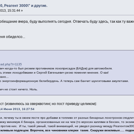
0, Реагент 3000\" и другие.
013, 15:31:44 »
л обещание вчера, буду выполнять сегодня. Отвечать буду здесь, так как ту в
еня обиделсо...
read.php?t=1135
вич когда-то был резким противником лохоприсадок (БАДов) для автомобиля.
ть этими лоходобвками и Сергей Евгеньевич резко поменял мнение. О как!
ано...
кую энергоинформационную белибердень. А теперь сам банчит шунгитовыми амулетами.
ч не стоит ничего. Ноль.
ст (извиняюсь за оверквотинг, но пост приведу целиком):
14 Июня 2013, 16:27:54
ти, почему ты в своем посте про добавки в топливо от разных бинарных лохотронов сподли
 вижу минимум 4 бинара, организованных ни на чем (то керосин каплями в бензин, то энз
 против них. И ты, такой умный, такой вникающий, не увидел разницу между Реагентом30
вежливым подлецом
.
Впрочем, все чиновники клерки такие. Снаружи вежливые..... подон