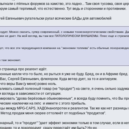
 выгнали с mlmных форумов за хамство, это ладно... Там своя тусовка, своя ц
ум самый терпимый, что естественно. Тут ведь и сторонники и противники.
гей Евгеньевич ругательски ругал всяческие БАДы для автомобилей
дукт. Можно сказать, супер современный, с новыми тонкоэнергетическими свойствами. Дае
омии не дает. На мой взгляд, вы там все ПАТОЛОГИЧЕСКИ ВНУШАЕМЫ. Плюс еще и стремле
дет, что все эти чередующиеся компании на "экономии топлива" есть обычные лохоразводил
 там экономит.
 страница про реагент идёт.
ные капли что-то было, но рыться я уже не буду. Бред, он и в Африке бред.
Вас, Сергей Евгеньевич, флюгером. Куда ветер дует, за то и агитируем.
что веры Вам (у меня) ровно ноль.
ливать самый полезный товар (не "продукт") на свете, я очень сильно задумаю
 взгляды в зависимости от ситуации.
мировать "дрова берёзовые обыкновенные", я всегда буду помнить, что Вы п
ческие наклеечки на гипс и имеете с этого прибыль.
ицы между MPG-CAPS, ХАДО/нанопротек и реагентом. Так же как нет разницы
 Метод продаж меня скорее оттолкнёт от подобных "продуктов".
нарный, то и "продукт" "дает эффект экономии только в том случае, если в нег
знанку, то и лохопродукт сразу перестаёт им быть? Ну-ну.