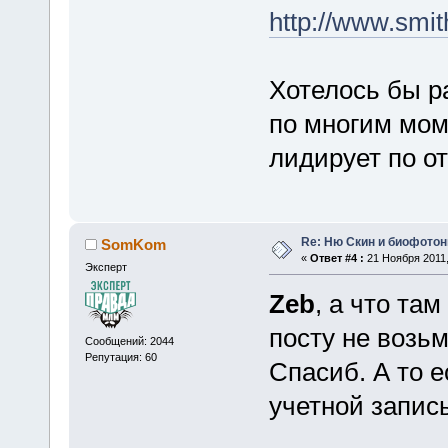
http://www.smi
Хотелось бы р
по многим мом
лидирует по о
Re: Ню Скин и биофото
SomKom
«
Ответ #4 :
21 Ноября 2011,
Эксперт
Zeb
, а что та
посту не возьм
Сообщений: 2044
Репутация: 60
Спасиб. А то е
учетной запись