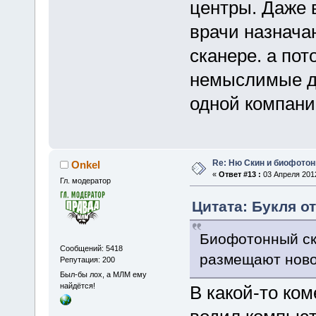
центры. Даже 
врачи назнача
сканере. а по
немыслимые де
одной компании
Re: Ню Скин и биофото
Onkel
«
Ответ #13 :
03 Апреля 2012
Гл. модератор
Цитата: Букля от
Биофотонный ск
Сообщений: 5418
размещают ново
Репутация: 200
Был-бы лох, а МЛМ ему
найдётся!
В какой-то ком