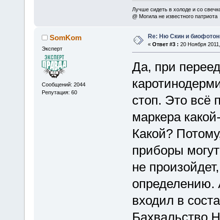
Лучше сидеть в холоде и со свечко
@ Могила не известного патриота
Re: Ню Скин и биофото
SomKom
«
Ответ #3 :
20 Ноября 2011,
Эксперт
Да, при перее
каротинодерми
Сообщений: 2044
Репутация: 60
стоп. Это всё 
маркера какой-
Какой? Потому,
приборы могут 
не произойдет,
определению. 
входил в сост
Бахвальство 