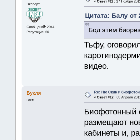
«
Ответ #11 :
27 Ноября 2011
Эксперт
Цитата: Балу от 
Сообщений: 2044
Бод этим биоре
Репутация: 60
Тьфу, оговори
каротинодерм
видео.
Re: Ню Скин и биофото
Букля
«
Ответ #12 :
03 Апреля 2012
Гость
Биофотонный с
размещают но
кабинеты и, р