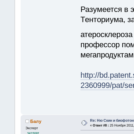
Разумеется в 
Тенториума, з
атеросклероз
профессор пом
мегапродуктам
http://bd.paten
2360999/pat/ser
Re: Ню Скин и биофото
Балу
«
Ответ #8 :
25 Ноября 2011,
Эксперт