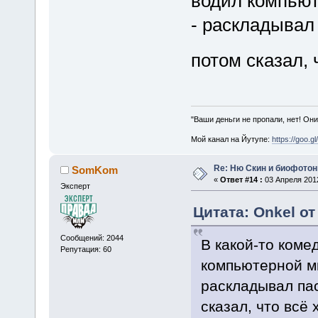
водил компьют
- раскладывал
потом сказал, 
"Ваши деньги не пропали, нет! Они
Мой канал на Йутупе:
https://goo.g
Re: Ню Скин и биофото
SomKom
«
Ответ #14 :
03 Апреля 2012
Эксперт
Цитата: Onkel от
Сообщений: 2044
В какой-то коме
Репутация: 60
компьютерной м
раскладывал па
сказал, что всё 