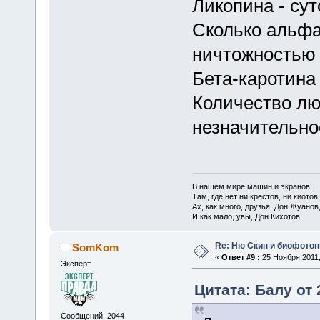
Ликопина - сут
Сколько альфа
ничтожностью
Бета-каротина
Количество лю
незначительн
В нашем мире машин и экранов,
Там, где нет ни крестов, ни киотов,
Ах, как много, друзья, Дон Жуанов
И как мало, увы, Дон Кихотов!
Re: Ню Скин и биофото
SomKom
«
Ответ #9 :
25 Ноября 2011,
Эксперт
Цитата: Балу от 
Сообщений: 2044