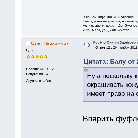
В нашем мире машин и экранов,
Там, где нет ни крестов, ни киотов,
Ах, как много, друзья, Дон Жуанов
И как мало, увы, Дон Кихотов!
Re: Ню Скин и биофото
Олег Пархомчик
«
Ответ #2 :
20 Ноября 2011,
Гуру
Цитата: Балу от 
Сообщений: 3172
Ну а поскольку 
Репутация: 64
Двушка в табло
окрашивать кожу
имеет право на 
Впарить фуфло