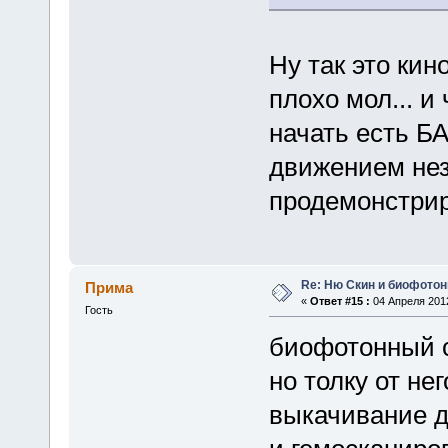
Ну так это кин
плохо мол... и
начать есть Б
движением не
продемонстрир
Re: Ню Скин и биофото
Прима
«
Ответ #15 :
04 Апреля 2012
Гость
биофотонный с
но толку от не
выкачивание де