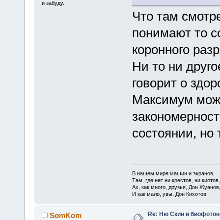
и забуду.
Что там смотр
понимают то с
коронного разр
Ни то ни друго
говорит о здор
Максимум мож
закономерност
состоянии, но 
В нашем мире машин и экранов,
Там, где нет ни крестов, ни киотов,
Ах, как много, друзья, Дон Жуанов
И как мало, увы, Дон Кихотов!
Re: Ню Скин и биофото
SomKom