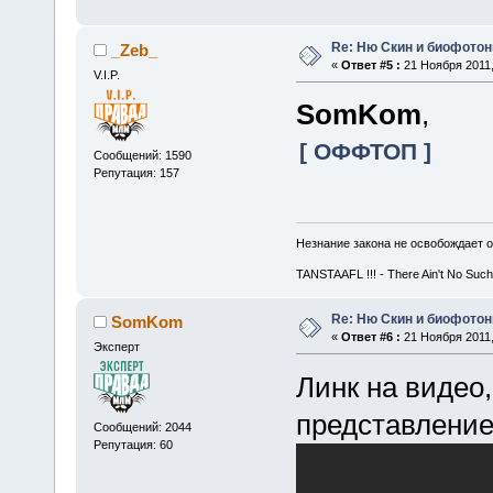
Re: Ню Скин и биофото
_Zeb_
«
Ответ #5 :
21 Ноября 2011,
V.I.P.
SomKom
,
[ ОФФТОП ]
Сообщений: 1590
Репутация: 157
Незнание закона не освобождает о
TANSTAAFL !!! - There Ain't No Such
Re: Ню Скин и биофото
SomKom
«
Ответ #6 :
21 Ноября 2011,
Эксперт
Линк на видео
представление
Сообщений: 2044
Репутация: 60