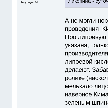
Ликопина - суто
Репутация: 60
А не могли но
проведения К
Про липоевую к
указана, тольк
производителя
липоевой кисл
делаеют. Заба
ролике (наскол
мелькало лицо 
наверное Кима
зеленым шпина