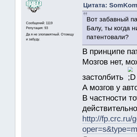
Цитата: SomKom 
Вот забавный па
Сообщений: 1119
Балу, ты когда 
Репутация: 93
Да я не злопамятный. Отомщу
патентовали?
и забуду.
В принципе пат
Мозгов нет, м
застолбить
А мозгов у авт
В частности то
действительнос
http://fp.crc.ru/
oper=s&type