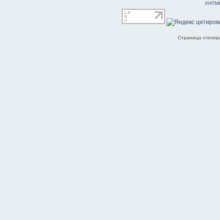
XHTM
Страница сгенери