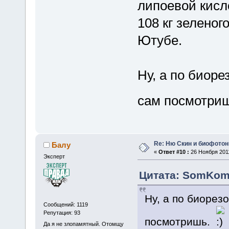
липоевой кисл
108 кг зеленог
Ютубе.
Ну, а по биор
сам посмотри
Re: Ню Скин и биофото
Балу
«
Ответ #10 :
26 Ноября 2011
Эксперт
Цитата: SomKom 
Ну, а по биорез
Сообщений: 1119
Репутация: 93
посмотришь.
Да я не злопамятный. Отомщу