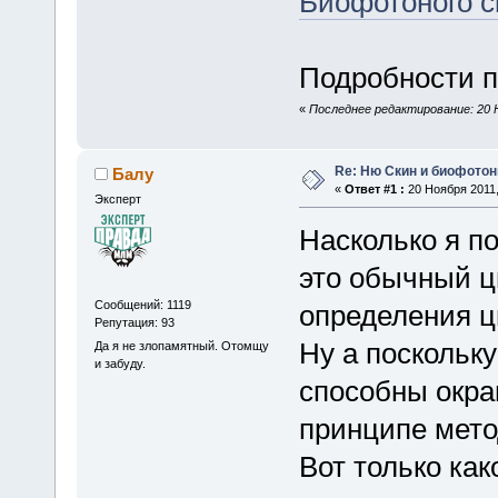
Биофотоного с
Подробности по
«
Последнее редактирование: 20 Н
Re: Ню Скин и биофото
Балу
«
Ответ #1 :
20 Ноября 2011,
Эксперт
Насколько я п
это обычный ц
Сообщений: 1119
определения ц
Репутация: 93
Ну а поскольк
Да я не злопамятный. Отомщу
и забуду.
способны окра
принципе мето
Вот только ка