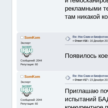
и гемосканиро
рекламными те
там никакой ко
Re: Ню Скин и биофото
SomKom
«
Ответ #16 :
16 Декабря 201
Эксперт
Появилось кое
Сообщений: 2044
Репутация: 60
Re: Ню Скин и биофото
SomKom
«
Ответ #17 :
23 Декабря 201
Эксперт
Приглашаю поч
испытаний БА
Сообщений: 2044
Репутация: 60
конкурентное 