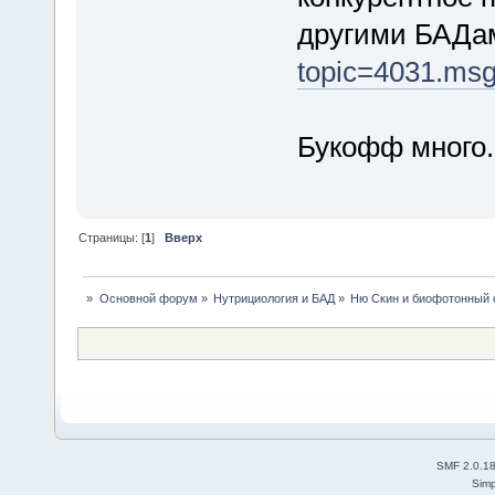
другими БАДа
topic=4031.ms
Букофф много
Страницы: [
1
]
Вверх
»
Основной форум
»
Нутрициология и БАД
»
Ню Скин и биофотонный 
SMF 2.0.1
Simp