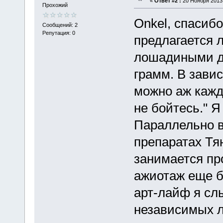
«
Ответ #2 :
20 Ноября 2013,
Прохожий
Onkel, спасибо
Сообщений: 2
Репутация: 0
предлагается 
лошадиными доз
грамм. В зави
можно аж кажд
не бойтесь." Я
Параллельно в
препаратах Тя
занимается пр
ажиотаж еще б
арт-лайф я сл
независимых л