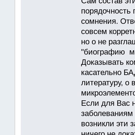
Сам состав эти
порядочность 
сомнения. Отв
совсем коррет
но о не разгл
"биографию м
Доказывать ком
касательно БА
литературу, о
микроэлементо
Если для Вас 
заболеваниям 
возникли эти з
ничего не дока