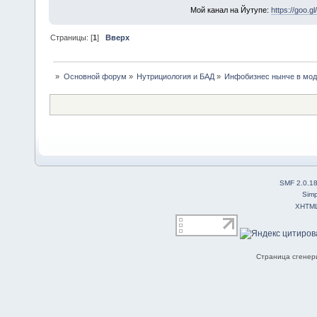
Мой канал на Йутупе:
https://goo.g
Страницы: [
1
]
Вверх
»
Основной форум
»
Нутрициология и БАД
»
Инфобизнес нынче в мо
SMF 2.0.1
Simp
XHTM
Страница сгенери