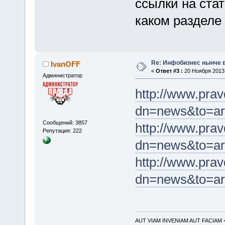
ссылки на стат
каком разделе
Re: Инфобизнес нынче 
IvanOFF
«
Ответ #3 :
20 Ноября 2013,
Администратор
http://www.prav
dn=news&to=ar
Сообщений: 3857
http://www.prav
Репутация: 222
dn=news&to=ar
http://www.prav
dn=news&to=ar
AUT VIAM INVENIAM AUT FACIAM