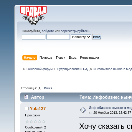
Пожалуйста,
войдите
или
зарегистрируйтесь
.
Начало
Помощь
Поиск
Вход
Регистрация
»
Основной форум
»
Нутрициология и БАД
»
Инфобизнес нынче в мо
Страницы: [
1
]
Вниз
Автор
Тема: Инфобизнес нынче
Инфобизнес нынче в мо
Yula137
«
:
20 Ноября 2013, 13:42:37
Прохожий
Хочу сказать с
Сообщений: 2
Репутация: 0