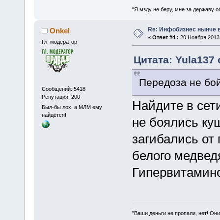
"Я мзду не беру, мне за державу о
Re: Инфобизнес нынче 
Onkel
«
Ответ #4 :
20 Ноября 2013,
Гл. модератор
Цитата: Yula137 
Передоза не бой
Сообщений: 5418
Репутация: 200
Найдите в сет
Был-бы лох, а МЛМ ему
найдётся!
не боялись ку
загибались от 
белого медвед
Гипервитамино
"Ваши деньги не пропали, нет! Они