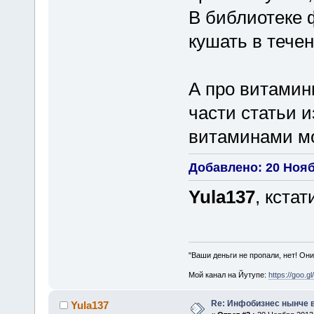
В библиотеке 
кушать в течен
А про витамин
части статьи и
витаминами мо
Добавлено: 20 Ноябр
Yula137
, кста
"Ваши деньги не пропали, нет! Они
Мой канал на Йутупе:
https://goo.g
Re: Инфобизнес нынче 
Yula137