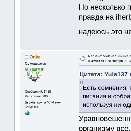
Но несколько п
правда на iher
надеюсь это н
Re: Инфобизнес нынче 
Onkel
«
Ответ #1 :
20 Ноября 2013,
Гл. модератор
Цитата: Yula137 
Есть сомнения, 
Сообщений: 5418
питания и собр
Репутация: 200
Был-бы лох, а МЛМ ему
используя ни од
найдётся!
Уравновешенно
организму всё,