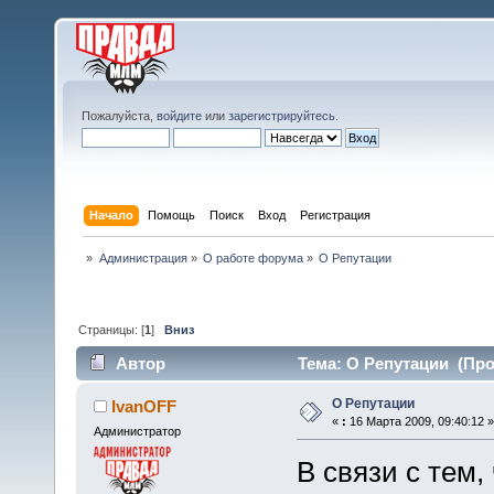
Пожалуйста,
войдите
или
зарегистрируйтесь
.
Начало
Помощь
Поиск
Вход
Регистрация
»
Администрация
»
О работе форума
»
О Репутации
Страницы: [
1
]
Вниз
Автор
Тема: О Репутации (Про
О Репутации
IvanOFF
«
:
16 Марта 2009, 09:40:12 »
Администратор
В связи с тем