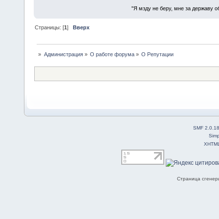
"Я мзду не беру, мне за державу о
Страницы: [
1
]
Вверх
»
Администрация
»
О работе форума
»
О Репутации
SMF 2.0.1
Simp
XHTM
Страница сгенери