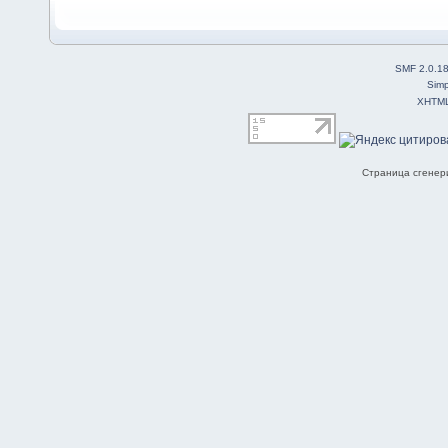
SMF 2.0.1
Simp
XHTM
Страница сгенери