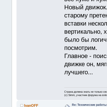
Новый движок.
старому претен
вставки неско
вертикально, 
было бы логичн
посмотрим.
Главное - пои
движке он, мяг
лучшего...
Страна должна знать не только сво
(c) Simm, участник форума на exler
Re: Технические работы
IvanOFF