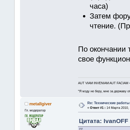
часа)
Затем фору
чтение. (П
По окончании 
свое функцион
AUT VIAM INVENIAM AUT FACIAM
"Я мзду не беру, мне за державу о
Re: Технические работы
metallgiver
«
Ответ #1 :
14 Марта 2010, 
Гл. модератор
Цитата: IvanOFF 