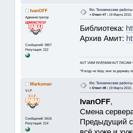
Re: Технические работы
IvanOFF
«
Ответ #7 :
19 Марта 2010, 
Администратор
Библиотека:
ht
Архив Амит:
ht
Сообщений: 3857
Репутация: 222
AUT VIAM INVENIAM AUT FACIAM
"Я мзду не беру, мне за державу о
Re: Технические работы
Marksman
«
Ответ #8 :
19 Марта 2010, 
V.I.P.
IvanOFF
,
Смена сервера
Сообщений: 5616
Предыдущий се
Репутация: 214
всё хуже и хуж