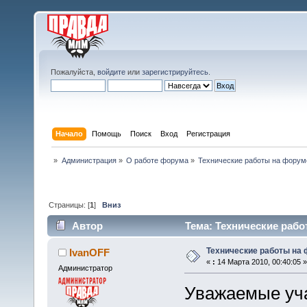
Пожалуйста,
войдите
или
зарегистрируйтесь
.
Начало
Помощь
Поиск
Вход
Регистрация
»
Администрация
»
О работе форума
»
Технические работы на форум
Страницы: [
1
]
Вниз
Автор
Тема: Технические рабо
Технические работы на
IvanOFF
«
:
14 Марта 2010, 00:40:05 »
Администратор
Уважаемые уча