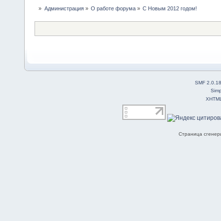
»
Администрация
»
О работе форума
»
С Новым 2012 годом!
SMF 2.0.1
Simp
XHTM
Страница сгенери