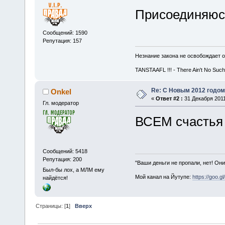
Присоединяюсь
Сообщений: 1590
Репутация: 157
Незнание закона не освобождает о
TANSTAAFL !!! - There Ain't No Such
Re: С Новым 2012 годом
Onkel
«
Ответ #2 :
31 Декабря 2011
Гл. модератор
ВСЕМ счастья 
Сообщений: 5418
Репутация: 200
"Ваши деньги не пропали, нет! Они
Был-бы лох, а МЛМ ему
Мой канал на Йутупе:
https://goo.g
найдётся!
Страницы: [
1
]
Вверх