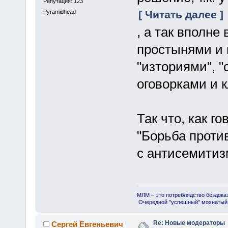
Репутация: 123
Pyramidhead
[ Читать далее ]
, а так вполн
простынями и
"изториями", 
оговорками и 
Так что, как г
"Борьба проти
с антисемитиз
МЛМ – это потреблядство бездока
Очередной "успешный" мохнатый 
Re: Новые модераторы
Сергей Евгеньевич