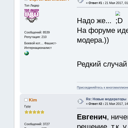
«
Ответ #1 :
21 Мая 2017, 01
Топ Лидер
Надо же...
На форуме иде
Сообщений: 8539
Репутация: 210
модера.))
Боевой кот.... Фашист-
Интернационалист
Редкий случай
Присоединяйтесь к многомиллион
Re: Новые модераторы
Kim
«
Ответ #2 :
21 Мая 2017, 14
Гуру
Евгенич
, нич
Сообщений: 3727
решение, т.к. 