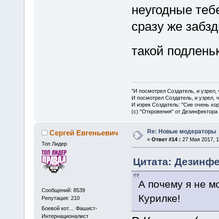
неугодные теб
сразу же забзд
такой подлень
"И посмотрел Создатель, и узрел,
И посмотрел Создатель, и узрел, 
И изрек Создатель: "Сие очень хо
(с) "Откровения" от Дезинфектора
Re: Новые модераторы
Сергей Евгеньевич
«
Ответ #14 :
27 Мая 2017, 1
Топ Лидер
Цитата: Дезинфек
А почему я не м
Сообщений: 8539
Курилке!
Репутация: 210
Боевой кот.... Фашист-
Интернационалист