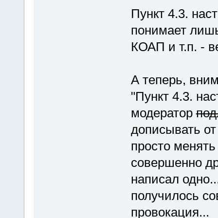
Пункт 4.3. на
понимает лишь
КОАП и т.п. - 
А теперь, вни
"Пункт 4.3. на
модератор
под
дописывать от
просто менять 
совершенно др
написал одно..
получилось с
провокация...