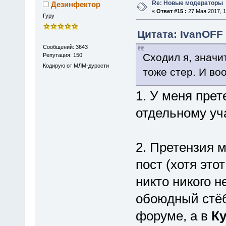
Re: Новые модераторы
Дезинфектор
«
Ответ #15 :
27 Мая 2017, 1
Гуру
Цитата: IvanOFF 
Сообщений: 3643
Сходил я, значит
Репутация: 150
Кодирую от МЛМ-дурости
тоже стер. И во
1. У меня прет
отдельному уча
2. Претензия м
пост (хотя это
никто никого н
обоюдный стёб
форуме, а в
Ку