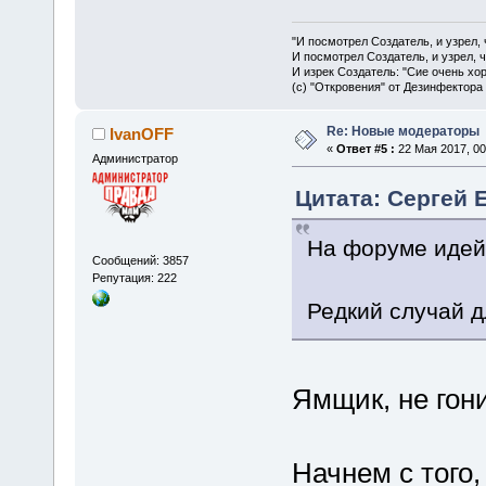
"И посмотрел Создатель, и узрел,
И посмотрел Создатель, и узрел, 
И изрек Создатель: "Сие очень хо
(с) "Откровения" от Дезинфектора
Re: Новые модераторы
IvanOFF
«
Ответ #5 :
22 Мая 2017, 00
Администратор
Цитата: Сергей Е
На форуме идейн
Сообщений: 3857
Репутация: 222
Редкий случай д
Ямщик, не гони
Начнем с того