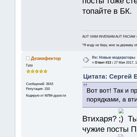
посты тоже ст
топайте в БК.
AUT VIAM INVENIAM AUT FACIAM
"Я мзду не беру, мне за державу о
Re: Новые модераторы
Дезинфектор
«
Ответ #13 :
27 Мая 2017, 1
Гуру
Цитата: Сергей Е
Сообщений: 3643
Вот вот! Так и 
Репутация: 150
Кодирую от МЛМ-дурости
порядками, а в
Втихаря?
Ты
чужие посты П