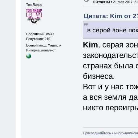
«
Ответ #3 :
21 Мая 2017, 21
Топ Лидер
Цитата: Kim от 2
в серой зоне по
Сообщений: 8539
Репутация: 210
Kim
, серая зо
Боевой кот.... Фашист-
Интернационалист
законодательст
странах была 
бизнеса.
Вот и у нас то
а вся земля да
никто переигры
Присоединяйтесь к многомиллион