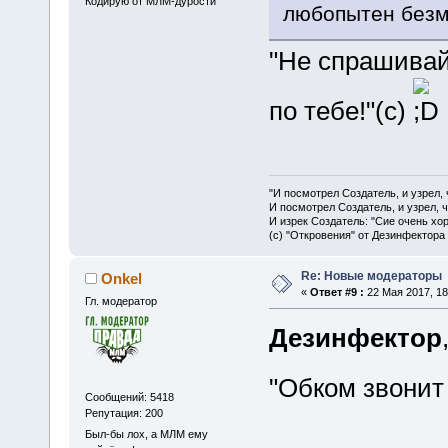
Кодирую от МЛМ-дурости
любопытен безм
"Не спрашивай
по тебе!"(с)
"И посмотрел Создатель, и узрел,
И посмотрел Создатель, и узрел, 
И изрек Создатель: "Сие очень хо
(с) "Откровения" от Дезинфектора
Re: Новые модераторы
Onkel
«
Ответ #9 :
22 Мая 2017, 18
Гл. модератор
Дезинфектор
"Обком звонит
Сообщений: 5418
Репутация: 200
Был-бы лох, а МЛМ ему