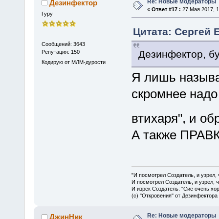
Re: Новые модераторы
Дезинфектор
«
Ответ #17 :
27 Мая 2017, 1
Гуру
Цитата: Сергей Е
Сообщений: 3643
Дезинфектор, бу
Репутация: 150
Кодирую от МЛМ-дурости
Я лишь назыв
скромнее надо
втихаря", и о
А также ПРАВК
"И посмотрел Создатель, и узрел,
И посмотрел Создатель, и узрел, 
И изрек Создатель: "Сие очень хо
(с) "Откровения" от Дезинфектора
Re: Новые модераторы
ДжинНик