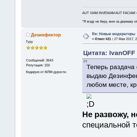
AUT VIAM INVENIAM AUT FACIAM
"Я мзду не беру, мне за державу о
Re: Новые модераторы
Дезинфектор
«
Ответ #21 :
27 Мая 2017, 2
Гуру
Цитата: IvanOFF 
Сообщений: 3643
Теперь раздача 
Репутация: 150
Кодирую от МЛМ-дурости
выдаю Дезинфект
любом месте, кр
Не развожу, н
специальной т