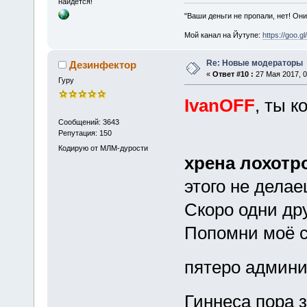
найдётся!
"Ваши деньги не пропали, нет! Они
Мой канал на Йутупе:
https://goo.g
Re: Новые модераторы
Дезинфектор
«
Ответ #10 :
27 Мая 2017, 0
Гуру
IvanOFF
, ты к
Сообщений: 3643
Репутация: 150
Кодирую от МЛМ-дурости
хрена лохот
этого не делае
Скоро одни др
Попомни моё сл
пятеро админи
Гиннеса пора 