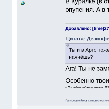
В Курилке (в о
опупения. А в 
Добавлено: [time]27 
Цитата: Дезинфек
Ты и в Арго тож
начнёшь?
Ага! Ты не зам
Особенно твои
«
Последнее редактирование: 27 М
Присоединяйтесь к многомиллион