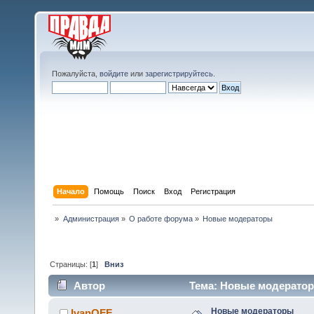
Пожалуйста,
войдите
или
зарегистрируйтесь
.
Начало
Помощь
Поиск
Вход
Регистрация
»
Администрация
»
О работе форума
»
Новые модераторы
Страницы: [
1
]
Вниз
Автор
Тема: Новые модератор
Новые модераторы
IvanOFF