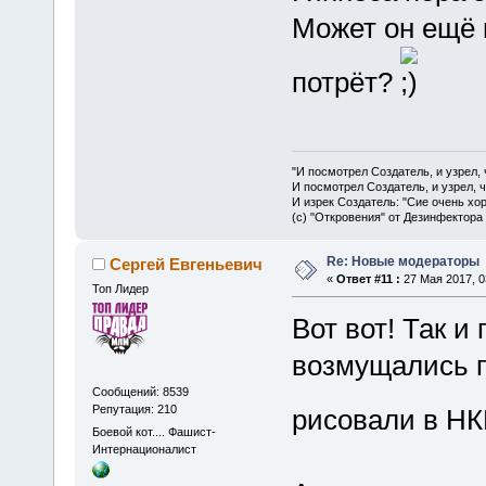
Может он ещё и
потрёт?
"И посмотрел Создатель, и узрел,
И посмотрел Создатель, и узрел, 
И изрек Создатель: "Сие очень хо
(с) "Откровения" от Дезинфектора
Re: Новые модераторы
Сергей Евгеньевич
«
Ответ #11 :
27 Мая 2017, 0
Топ Лидер
Вот вот! Так и
возмущались п
Сообщений: 8539
Репутация: 210
рисовали в Н
Боевой кот.... Фашист-
Интернационалист