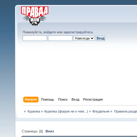
Пожалуйста,
войдите
или
зарегистрируйтесь
.
Начало
Помощь
Поиск
Вход
Регистрация
»
Курилка
»
Курилка (форум ни о чем...)
»
Флудильня
»
Правила разд
Страницы: [
1
]
Вниз