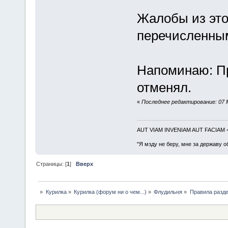
Жалобы из этог
перечисленным
Напоминаю: Пр
отменял.
«
Последнее редактирование: 07 М
AUT VIAM INVENIAM AUT FACIAM
"Я мзду не беру, мне за державу о
Страницы: [
1
]
Вверх
»
Курилка
»
Курилка (форум ни о чем...)
»
Флудильня
»
Правила разд