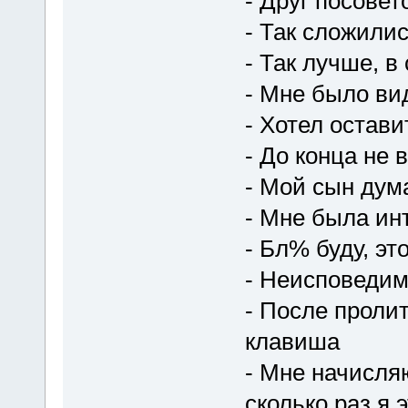
- Друг посовет
- Так сложили
- Так лучше, в
- Мне было ви
- Хотел остави
- До конца не 
- Мой сын дум
- Мне была ин
- Бл% буду, эт
- Неисповедим
- После пролит
клавиша
- Мне начисляю
сколько раз я 