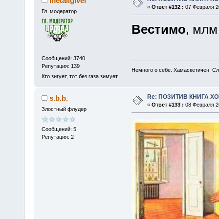
metallgiver
«
Ответ #132 :
07 Февраля 20
Гл. модератор
Вестимо
, млм
Сообщений: 3740
Репутация: 139
Немного о себе. Хамаскетичен. С
Кто зигует, тот без газа зимует.
Re: ПОЗИТИВ КНИГА 
s.b.b.
«
Ответ #133 :
08 Февраля 20
Злостный флудер
Сообщений: 5
Репутация: 2