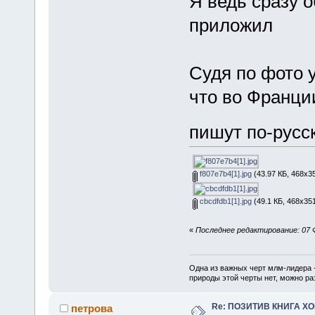
Я ведь сразу 
приложил
Судя по фото у
что во Франци
пишут по-рус
f807e7b4[1].jpg
(43.97 КБ, 468x3
cbcdfdb1[1].jpg
(49.1 КБ, 468x351
«
Последнее редактирование: 07 Ф
Одна из важных черт млм-лидера 
природы этой черты нет, можно ра
Re: ПОЗИТИВ КНИГА 
петрова