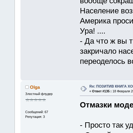
вообще сокращ
Население во
Америка просит
Ура! ....
- Да что ж вы 
закричало нас
переоделось во
Re: ПОЗИТИВ КНИГА 
Olga
«
Ответ #135 :
18 Февраля 20
Злостный флудер
Отмазки мод
Сообщений: 67
Репутация: 3
- Просто так у