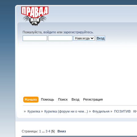
Пожалуйста,
войдите
или
зарегистрируйтесь
.
Начало
Помощь
Поиск
Вход
Регистрация
»
Курилка
»
Курилка (форум ни о чем...)
»
Флудильня
»
ПОЗИТИВ   
Страницы:
1
...
3
4
[
5
]
Вниз