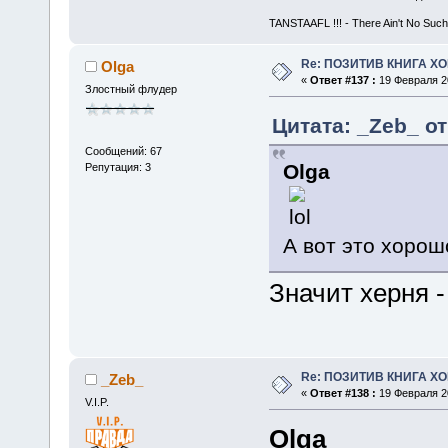
TANSTAAFL !!! - There Ain't No Such
Re: ПОЗИТИВ КНИГА 
Olga
«
Ответ #137 :
19 Февраля 20
Злостный флудер
Цитата: _Zeb_ от
Сообщений: 67
Olga
Репутация: 3
А вот это хорош
Значит херня -
Re: ПОЗИТИВ КНИГА 
_Zeb_
«
Ответ #138 :
19 Февраля 20
V.I.P.
Olga