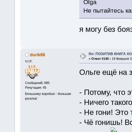
Olga
Не пытайтесь ка
я могу без бо
Re: ПОЗИТИВ КНИГА 
durik66
«
Ответ #140 :
19 Февраля 20
V.I.P.
Ольге ещё на з
Сообщений: 685
Репутация: 45
- Потому, что 
Большому воробью - большая
рогатка!
- Ничего такого
- Не гони! Это
- Чё гонишь! Во