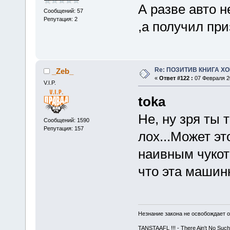
А разве авто н
Сообщений: 57
Репутация: 2
,а получил при
Re: ПОЗИТИВ КНИГА 
_Zeb_
«
Ответ #122 :
07 Февраля 20
V.I.P.
toka
Не, ну зря ты т
Сообщений: 1590
Репутация: 157
лох...Может э
наивным чукот
что эта машинк
Незнание закона не освобождает о
TANSTAAFL !!! - There Ain't No Such