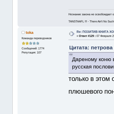
Незнание закона не освобождает о
TANSTAAFL !!! - There Ain't No Such
Re: ПОЗИТИВ КНИГА 
toka
«
Ответ #129 :
07 Февраля 20
Команда переводчиков
Цитата: петрова 
Сообщений: 1774
Репутация: 107
Дареному коню в
русская послов
только в этом
плюшевого п