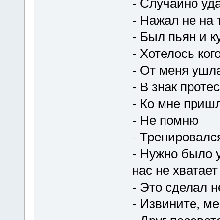
- Случайно уд
- Нажал не на 
- Был пьян и 
- Хотелось ког
- От меня ушл
- В знак проте
- Ко мне приш
- Не помню
- Тренировалс
- Нужно было у
нас не хватает
- Это сделал 
- Извините, ме