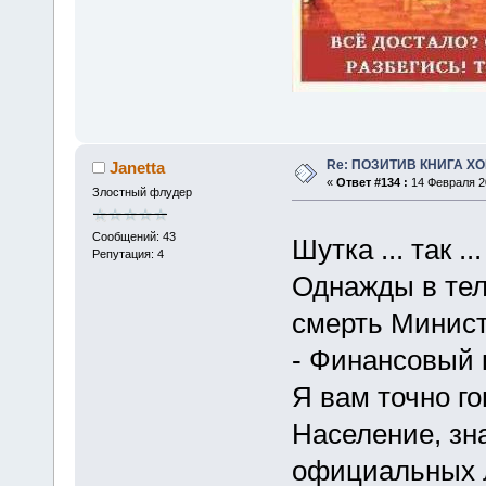
Re: ПОЗИТИВ КНИГА 
Janetta
«
Ответ #134 :
14 Февраля 20
Злостный флудер
Сообщений: 43
Шутка ... так .
Репутация: 4
Однажды в тел
смерть Минист
- Финансовый к
Я вам точно г
Население, зн
официальных л