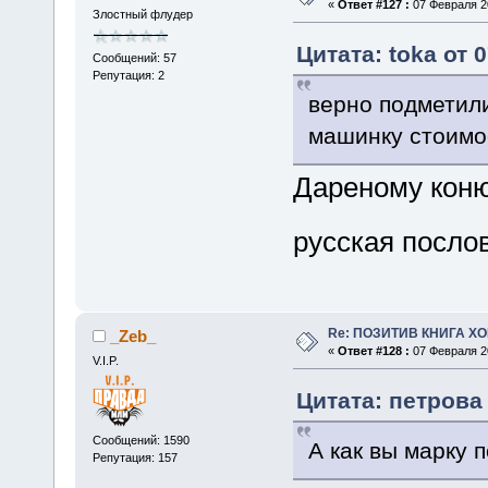
«
Ответ #127 :
07 Февраля 20
Злостный флудер
Цитата: toka от 
Сообщений: 57
Репутация: 2
верно подметили
машинку стоимос
Дареному коню
русская посл
Re: ПОЗИТИВ КНИГА 
_Zeb_
«
Ответ #128 :
07 Февраля 20
V.I.P.
Цитата: петрова 
Сообщений: 1590
А как вы марку 
Репутация: 157