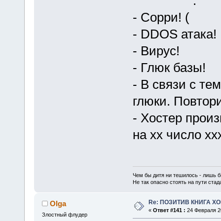
- Сорри!
- DDOS атака!
- Вирус!
- Глюк базы!
- В связи с те
глюки. Повтор
- Хостер произ
на хх число ххх
Чем бы дитя ни тешилось - лишь б
Не так опасно стоять на пути стада,
Re: ПОЗИТИВ КНИГА 
Olga
«
Ответ #141 :
24 Февраля 20
Злостный флудер