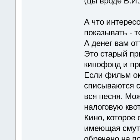
(цы вроде В.И.
А что интересо
показывать - т
А денег вам от
Это старый при
кинофонд и пр
Если фильм ок
списываются с 
вся песня. Мо
налоговую квот
Кино, которое
имеющая смутн
обречено на п