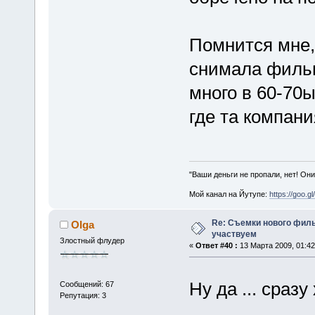
Помнится мне,
снимала фильм
много в 60-70ы
где та компан
"Ваши деньги не пропали, нет! Они
Мой канал на Йутупе:
https://goo.g
Re: Съемки нового филь
Olga
участвуем
Злостный флудер
«
Ответ #40 :
13 Марта 2009, 01:42
Ну да ... сраз
Сообщений: 67
Репутация: 3