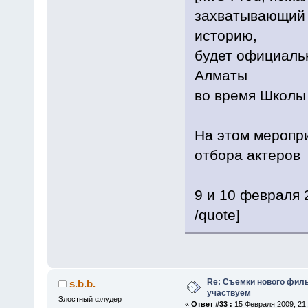
захватывающий 
историю,
будет официальн
Алматы
во время Школы
На этом меропри
отбора актеров
9 и 10 февраля 
/quote]
Re: Съемки нового филь
s.b.b.
участвуем
Злостный флудер
«
Ответ #33 :
15 Февраля 2009, 21: