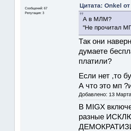
Цитата: Onkel от
Сообщений: 67
Репутация: 3
А в МЛМ?
"Не прочитал МП
Так они навер
думаете беспла
платили?
Если нет ,то б
А что это мп ?
Добавлено: 13 Марта
B МIGX включе
разные ИСКЛ
ДЕМОКРАТИЗИР