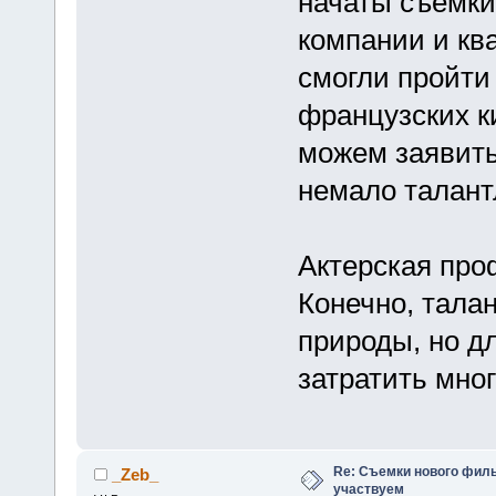
начаты съемки
компании и к
смогли пройти
французских к
можем заявить
немало талант
Актерская проф
Конечно, талан
природы, но дл
затратить мно
Re: Съемки нового филь
_Zeb_
участвуем