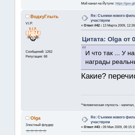
Мой канал на Йутупе:
https://goo.g
Re: Съемки нового филь
ВодкуГлыть
участвуем
V.I.P.
«
Ответ #42 :
13 Марта 2009, 12:26
Цитата: Olga от 
И что так ... У
Сообщений: 1262
Репутация: 68
награды реальны
Какие? перечи
"Человеческая глупость - капитал
Re: Съемки нового филь
Olga
участвуем
Злостный флудер
«
Ответ #43 :
09 Мая 2009, 08:15:1