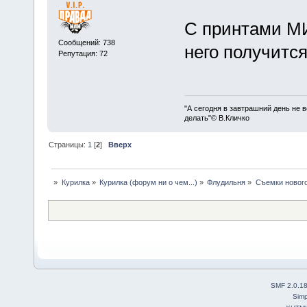
С принтами М
Сообщений: 738
него получится
Репутация: 72
"А сегодня в завтрашний день не в
делать"© В.Кличко
Страницы:
1
[
2
]
Вверх
»
Курилка
»
Курилка (форум ни о чем...)
»
Флудильня
»
Съемки нового
SMF 2.0.1
Simp