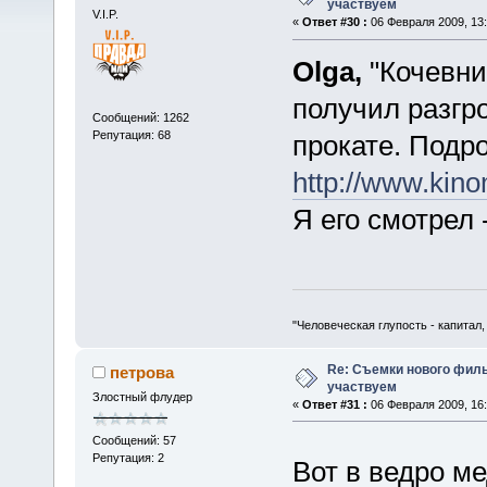
участвуем
V.I.P.
«
Ответ #30 :
06 Февраля 2009, 13:
Olga,
"Кочевник
получил разгр
Сообщений: 1262
Репутация: 68
прокате. Подр
http://www.kin
Я его смотрел -
"Человеческая глупость - капитал
Re: Съемки нового филь
петрова
участвуем
Злостный флудер
«
Ответ #31 :
06 Февраля 2009, 16:
Сообщений: 57
Репутация: 2
Вот в ведро м