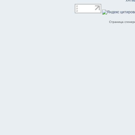
XHTM
Страница сгенери