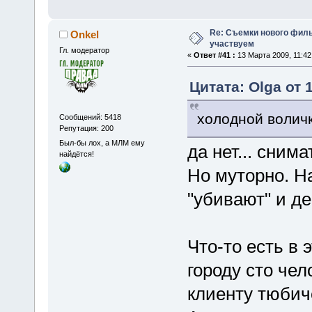
Re: Съемки нового филь
Onkel
участвуем
Гл. модератор
«
Ответ #41 :
13 Марта 2009, 11:42
Цитата: Olga от 
холодной волич
Сообщений: 5418
Репутация: 200
Был-бы лох, а МЛМ ему
да нет... снима
найдётся!
Но муторно. На
"убивают" и де
Что-то есть в 
городу сто че
клиенту тюбичек