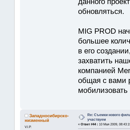
данного проект
обновляться.
MIG PROD начи
большее колич
в его создани
захватить наш
компанией Meri
общая с вами 
мобилизовать в
Re: Съемки нового филь
Западносибирско-
участвуем
низменный
«
Ответ #44 :
10 Мая 2009, 08:43:1
V.I.P.