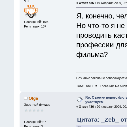
V.I.P.
«
Ответ #35 :
19 Февраля 2009, 02:
Я, конечно, че
Сообщений: 1590
Но что-то я не
Репутация: 157
проводить каст
профессии д
фильма?
Незнание закона не освобождает о
TANSTAAFL !!! - There Ain't No Such
Re: Съемки нового филь
Olga
участвуем
Злостный флудер
«
Ответ #36 :
20 Февраля 2009, 00:
Цитата: _Zeb_ от
Сообщений: 67
Репутация: 3