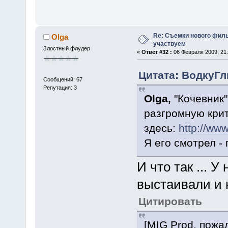
Re: Съемки нового филь
Olga
участвуем
Злостный флудер
«
Ответ #32 :
06 Февраля 2009, 21:
Цитата: ВодкуГл
Сообщений: 67
Репутация: 3
Olga,
"Кочевник"
разгромную крит
здесь:
http://ww
Я его смотрел - г
И что так ... 
выстаивали и 
Цитировать
[MIG Prod, пожа