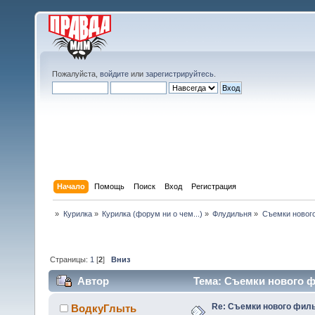
Пожалуйста,
войдите
или
зарегистрируйтесь
.
Начало
Помощь
Поиск
Вход
Регистрация
»
Курилка
»
Курилка (форум ни о чем...)
»
Флудильня
»
Съемки нового
Страницы:
1
[
2
]
Вниз
Автор
Тема: Съемки нового ф
Re: Съемки нового филь
ВодкуГлыть