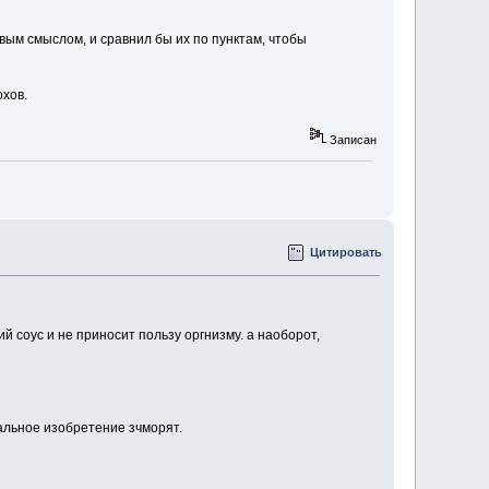
авым смыслом, и сравнил бы их по пунктам, чтобы
охов.
Записан
Цитировать
й соус и не приносит пользу оргнизму. а наоборот,
иальное изобретение зчморят.