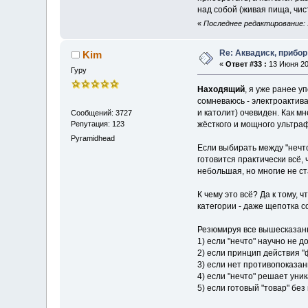
над собой (живая пища, чист
«
Последнее редактирование: 
Re: Аквадиск, прибор
Kim
«
Ответ #33 :
13 Июня 201
Гуру
Находящий
, я уже ранее у
сомневаюсь - электроактива
и католит) очевиден. Как м
Сообщений: 3727
Репутация: 123
жёсткого и мощного ультраф
Pyramidhead
Если выбирать между "нечто
готовится практически всё,
небольшая, но многие не ст
К чему это всё? Да к тому
категории - даже щепотка с
Резюмируя все вышесказанно
1) если "нечто" научно не д
2) если принцип действия 
3) если нет противопоказан
4) если "нечто" решает ун
5) если готовый "товар" без