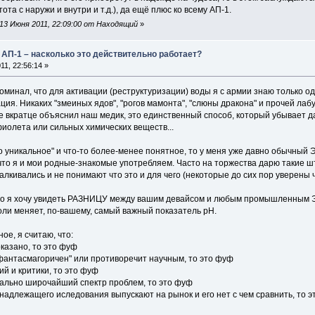
ота с наружи и внутри и т.д.), да ещё плюс ко всему АП-1.
13 Июня 2011, 22:09:00 от Находящий
»
 АП-1 – насколько это действительно работает?
1, 22:56:14 »
поминал, что для активации (реструктуризации) воды я с армии знаю только од
ция. Никаких "змеиных ядов", "рогов мамонта", "слюны дракона" и прочей лаб
не вкратце объяснил наш медик, это единственный способ, который убывает 
иолета или сильных химических веществ...
 уникальное" и что-то более-менее понятное, то у меня уже давно обычный Э
 что я и мои родные-знакомые употребляем. Часто на торжества дарю такие шт
алкивались и не понимают что это и для чего (некоторые до сих пор уверены ч
, что я хочу увидеть РАЗНИЦУ между вашим девайсом и любым промышленным Э
оли меняет, по-вашему, самый важный показатель рН.
е, я считаю, что:
оказано, то это фуф
"фантасмагоричен" или противоречит научным, то это фуф
ий и критики, то это фуф
икально широчайший спектр проблем, то это фуф
 надлежащего иследования выпускают на рынок и его нет с чем сравнить, то это