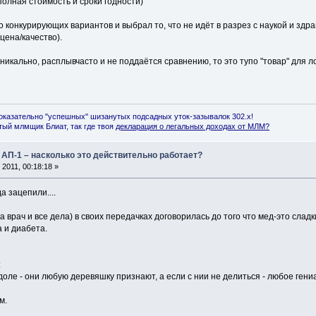
полная стоимость и сроки годности)
 конкурирующих вариантов и выбрал то, что не идёт в разрез с наукой и здр
цена/качество).
уникально, расплывчасто и не поддаётся сравнению, то это тупо "товар" для л
оказательно "успешных" шизанутых подсадных уток-зазывалок 302.x!
ый млмщик Блиат, так где твоя
декларация о легальных доходах от МЛМ
?
 АП-1 – насколько это действительно работает?
2011, 00:18:18 »
а зацепили....
врач и все дела) в своих передачках договорилась до того что мед-это сладки
 и диабета.
:
доле - они любую деревяшку признают, а если с нии не делиться - любое ген
м.