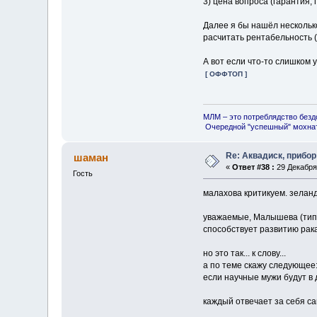
3) цена вопроса (гарантия, 
Далее я бы нашёл несколько
расчитать рентабельность (
А вот если что-то слишком 
[ ОФФТОП ]
МЛМ – это потреблядство безд
Очередной "успешный" мохнат
Re: Аквадиск, прибор
шаман
«
Ответ #38 :
29 Декабря 
Гость
малахова критикуем. зеланд
уважаемые, Малышева (типа 
способствует развитию рака
но это так... к слову...
а по теме скажу следующее
если научные мужи будут в 
каждый отвечает за себя са