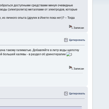
азобраться доступными средствами минуя очевидные
 воды (электролита) металлами от электродов, которые
из личного опыта (других в Инете пока нет)? – Тогда
Записан
Цитировать
 цена такому галиматью. Добавляйте в литр воды щепотку
лей большей халявы - в раздел об уринотерапии
Записан
Цитировать