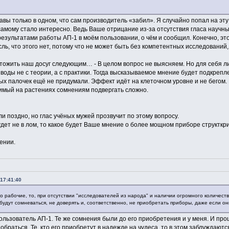
вы только в одном, что сам производитель «забил». Я случайно попал на эту 
самому стало интересно. Ведь Ваше отрицание из-за отсутствия гласа научных
результатами работы АП-1 в моём пользовании, о чём и сообщил. Конечно, этот
ь, что этого нет, потому что не может быть без компетентных исследований, т
тожить наш досуг следующим… - В целом вопрос не выясняем. Но для себя л
воды не с теории, а с практики. Тогда высказываемое мнение будет подкрепле
ых палочек ещё не придумали. Эффект идёт на клеточном уровне и не бегом.
имый на растениях сомнениям подвергать сложно.
ли поздно, но глас учёных мужей прозвучит по этому вопросу.
будет не в лом, то какое будет Ваше мнение о более мощном приборе структ
ении.
17:41:40
о рабочие, то, при отсутствии "исследователей из народа" и наличии огромного количест
удут сомневаться, не доверять и, соответственно, не приобретать приборы, даже если он
ользователь АП-1. Те же сомнения были до его приобретения и у меня. И про
обраться. Те, кто его приобретут в надежде на чудеса, то в этом заблуждают