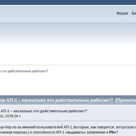
Форум
Би
о это действительно работает?
ор АП-1 – насколько это действительно работает? (Прочитан
 АП-1 – насколько это действительно работает?
1, 23:55:26 »
сыр-бор из-за мнений пользователей АП-1 (которые, как говорится, потрогали 
понюхав пороха») о способности АП-1 «выдавать» заявление
« Ph»
?