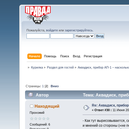
Пожалуйста,
войдите
или
зарегистрируйтесь
.
Начало
Помощь
Поиск
Вход
Регистрация
»
Курилка
»
Раздел для гостей
»
Аквадиск, прибор АП-1 – наскольк
Страницы:
1
[
2
]
Вниз
Автор
Тема: Аквадиск, приб
Re: Аквадиск, прибор
Находящий
«
Ответ #30 :
11 Июня 201
Прохожий
- Как тут вырисовывается, 
Сообщений: 6
и мнений со стороны («не 
Репутация: 0