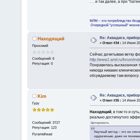
. . . и так далее, а про "па
МЛМ – это потреблядство безд
Очередной "успешный" мохнат
Re: Аквадиск, прибор
Находящий
«
Ответ #34 :
14 Июня 201
Прохожий
Сейчас дочитываю ветку фо
Сообщений: 6
http://www2.amit.ru/forum/
Репутация: 0
Понравилась высказанная т
никогда никаких клинически
обсуждаемому там вопросу 
Re: Аквадиск, прибор
Kim
«
Ответ #35 :
14 Июня 201
Гуру
Находящий
, в том то и су
реально достигнутого эффе
Сообщений: 3727
Цитировать
Репутация: 123
Научный метод – это не спосо
Pyramidhead
одураченым, даже не понимая 