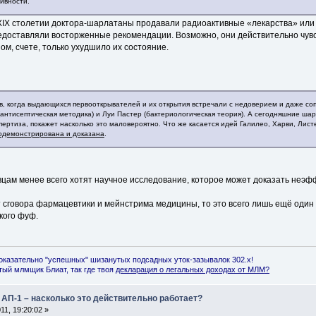
ивности.
в XIX столетии доктора-шарлатаны продавали радиоактивные «лекарства» ил
едоставляли восторженные рекомендации. Возможно, они действительно чувст
ном, счете, только ухудшило их состояние.
ев, когда выдающихся первооткрывателей и их открытия встречали с недоверием и даже с
антисептическая методика) и Луи Пастер (бактериологическая теория). А сегодняшние ша
ертиза, покажет насколько это маловероятно. Что же касается идей Галилео, Харви, Лист
одемонстрирована и доказана
.
вцам менее всего хотят научное исследование, которое может доказать неэф
 сговора фармацевтики и мейнстрима медицины, то это всего лишь ещё один 
кого фуф.
оказательно "успешных" шизанутых подсадных уток-зазывалок 302.x!
ый млмщик Блиат, так где твоя
декларация о легальных доходах от МЛМ
?
 АП-1 – насколько это действительно работает?
1, 19:20:02 »