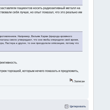
и заставляли пациентов носить радиоактивный металл на
вовали себя лучше, но опыт показал, что это реально им
опротивлением. Например, Вильям Харви (природа кровяного
рлатаны смело утверждают, что они якобы опередили своё время,
ера, Пастера и других, то они преодолели оппозицию, потому что
фективность.
трюк торгашей, которым нечего показать и предложить,
Записан
Цитировать