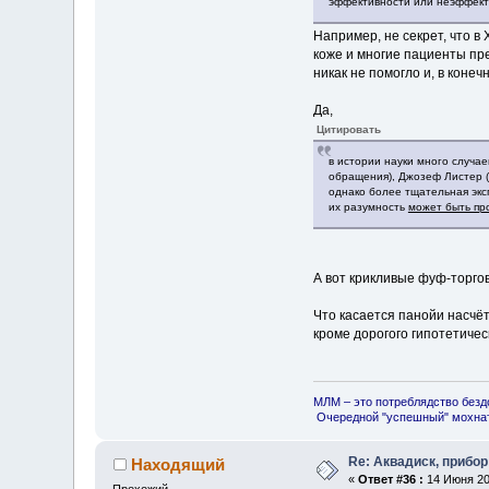
эффективности или неэффект
Например, не секрет, что 
коже и многие пациенты пр
никак не помогло и, в конеч
Да,
Цитировать
в истории науки много случа
обращения), Джозеф Листер (
однако более тщательная эксп
их разумность
может быть пр
А вот крикливые фуф-торго
Что касается панойи насчёт
кроме дорогого гипотетичес
МЛМ – это потреблядство безд
Очередной "успешный" мохнат
Re: Аквадиск, прибор
Находящий
«
Ответ #36 :
14 Июня 201
Прохожий