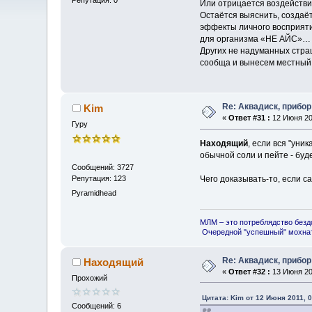
Или отрицается воздейств
Остаётся выяснить, создаё
эффекты личного восприятия
для организма «НЕ АЙС»… Х
Других не надуманных страш
сообща и вынесем местный 
Re: Аквадиск, прибор
Kim
«
Ответ #31 :
12 Июня 201
Гуру
Находящий
, если вся "уни
обычной соли и пейте - буд
Сообщений: 3727
Репутация: 123
Чего доказывать-то, если с
Pyramidhead
МЛМ – это потреблядство безд
Очередной "успешный" мохнат
Re: Аквадиск, прибор
Находящий
«
Ответ #32 :
13 Июня 201
Прохожий
Цитата: Kim от 12 Июня 2011, 0
Сообщений: 6