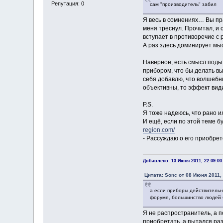
Репутация: 0
сам "производитель" забил
Я весь в сомнениях… Вы пра
меня треснул. Прочитал, и 
вступает в противоречие с 
А раз здесь доминирует мысл
Наверное, есть смысл поды
прибором, что бы делать вы
себя добавлю, что волшебн
объективны, то эффект вид
P.S.
Я тоже надеюсь, что рано и
И ещё, если по этой теме 
region.com/
- Рассуждаю о его приобрет
Добавлено: 13 Июня 2011, 22:09:00
Цитата: Sonc от 08 Июня 2011, 
а если приборы действительн
форуме, большинство людей б
Я не распространитель, а п
приобретать, а пытался раз