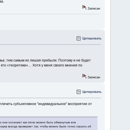
ка.
Записан
Цитировать
вье, тем самым их лишая прибыли. Поэтому и не будет
, кто «теоретики»… Хотя у меня своего мнения по
Записан
Цитировать
 отличить субъективное "индивидуальное" восприятие от
что они осознают как легко можно быть обманутым или
наука всегда проверяет так, чтобы можно было точно сказать об