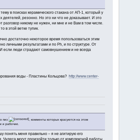
тему в поисках керамического стакана от АП-1, который у
 деятелей, резонно. Но это ни что не доказывает. И это
 разговор никому не нужен, ни мне и не Вам в том числе.
о в этой ветке тупик.
ично достаточно некоторое время попользоваться этим
но личными результатами и по Ph, и по структуре. От
 И если люди страдают самовнушением и не всегда
крирования воды - Пластины Кольцова?
http://www.center-
во пиз
, комменты которых красуются на этом
и и рабочие.
шу понять меня правильно – я не агитирую его
ся. Чудеса могут произойти только от комплексной работы