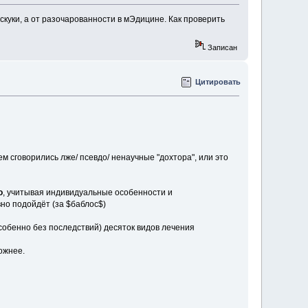
 скуки, а от разочарованности в мЭдицине. Как проверить
Записан
Цитировать
 сговорились лже/ псевдо/ ненаучные "дохтора", или это
о
, учитывая индивидуальные особенности и
вно подойдёт (за $баблос$)
особенно без последствий) десяток видов лечения
ожнее.