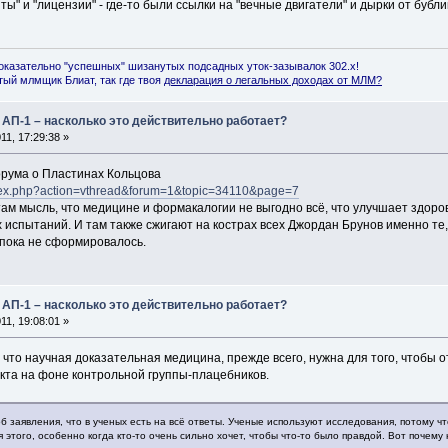
тенты" и "лицензии" - где-то были ссылки на "вечные двигатели" и дырки от бубли
оказательно "успешных" шизанутых подсадных уток-зазывалок 302.x!
ый млмщик Блиат, так где твоя
декларация о легальных доходах от МЛМ
?
 АП-1 – насколько это действительно работает?
1, 17:29:38 »
рума о Пластинах Кольцова
index.php?action=vthread&forum=1&topic=34110&page=7
ам мысль, что медицине и формакалогии не выгодно всё, что улучшает здоро
х испытаний. И там также сжигают на кострах всех Джордан Брунов именно те
пока не сформировалось.
 АП-1 – насколько это действительно работает?
1, 19:08:01 »
ть, что научная доказательная медицина, прежде всего, нужна для того, чтобы
кта на фоне контрольной группы-плацебников.
б заявления, что в ученых есть на всё ответы. Ученые используют исследования, потому 
этого, особенно когда кто-то очень сильно хочет, чтобы что-то было правдой. Вот почему 