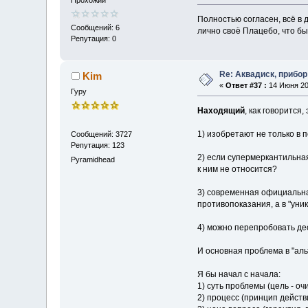
Полностью согласен, всё в д
Сообщений: 6
лично своё Плацебо, что бы
Репутация: 0
Re: Аквадиск, прибор
Kim
«
Ответ #37 :
14 Июня 201
Гуру
Находящий
, как говорится
1) изобретают не только в п
Сообщений: 3727
Репутация: 123
2) если супермеркантильная
Pyramidhead
к ним не относится?
3) современная официальн
противопоказания, а в "уник
4) можно перепробовать дес
И основная проблема в "аль
Я бы начал с начала:
1) суть проблемы (цель - о
2) процесс (принцип дейст