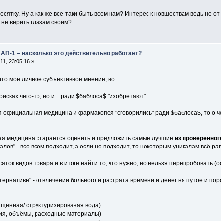
есятку. Ну а как же все-таки быть всем нам? Интерес к новшествам ведь не от
 не верить глазам своим?
 АП-1 – насколько это действительно работает?
1, 23:05:16 »
, это моё личное субъективное мнение, но
оисках чего-то, но и... ради $баблоса$ "изобретают"
 официальная медицина и фармакопея "сговорились" ради $баблоса$, то о чем
ая медицина старается оценить и предложить
самые лучшие
из проверенног
алов" - все всем подходит, а если не подходит, то некоторым уникалам всё ра
яток видов товара и в итоге найти то, что нужно, но нельзя перепробовать (
тернативе" - отвлечении больного и растрата времени и денег на путое и пор
чищенная/ структуризированая вода)
вия, объёмы, расходные материалы)