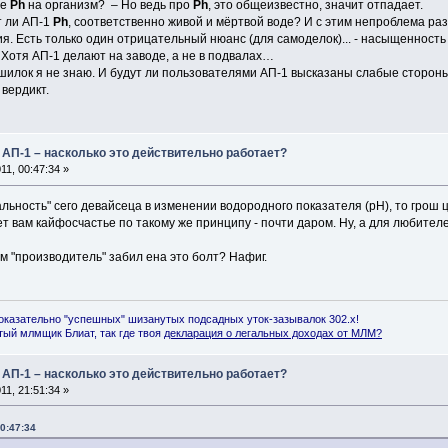
ие
Ph
на организм? – Но ведь про
Ph
, это общеизвестно, значит отпадает.
т ли АП-1
Ph
, соответственно живой и мёртвой воде? И с этим непроблема р
. Есть только один отрицательный нюанс (для самоделок)... - насыщенность
отя АП-1 делают на заводе, а не в подвалах…
илок я не знаю. И будут ли пользователями АП-1 высказаны слабые стороны, 
вердикт.
 АП-1 – насколько это действительно работает?
1, 00:47:34 »
кальность" сего девайсеца в изменении водородного показателя (pH), то грош
ет вам кайфосчастье по такому же принципу - почти даром. Ну, а для любите
ам "производитель" забил ена это болт? Нафиг.
оказательно "успешных" шизанутых подсадных уток-зазывалок 302.x!
ый млмщик Блиат, так где твоя
декларация о легальных доходах от МЛМ
?
 АП-1 – насколько это действительно работает?
1, 21:51:34 »
0:47:34