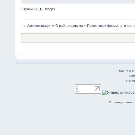
Страницы: [
1
]
Вверх
»
Администрация
»
О работе форума
»
Просто всех форумчан и прот
SMF 2.0.1
Simp
XHTM
Страница сгенери