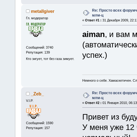
Re: Просто всех форумч
metallgiver
млм-ц
Гл. модератор
«
Ответ #1 :
31 Декабря 2009, 22:1
aiman
, и вам 
(автоматически
Сообщений: 3740
Репутация: 139
успех.)
Кто зигует, тот без газа зимует.
Немного о себе. Хамаскетичен. С
Re: Просто всех форумч
_Zeb_
млм-ц
V.I.P.
«
Ответ #2 :
01 Января 2010, 06:13
Привет из буд
Сообщений: 1590
У меня уже 12 
Репутация: 157