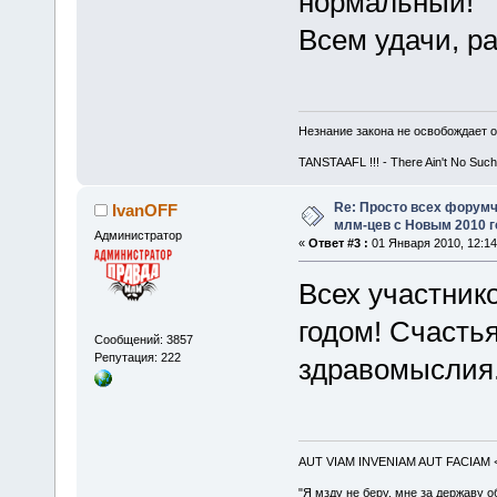
нормальный!
Всем удачи, ра
Незнание закона не освобождает о
TANSTAAFL !!! - There Ain't No Such
Re: Просто всех форумч
IvanOFF
млм-цев с Новым 2010 
Администратор
«
Ответ #3 :
01 Января 2010, 12:14
Всех участник
годом! Счастья
Сообщений: 3857
Репутация: 222
здравомыслия. 
AUT VIAM INVENIAM AUT FACIAM
"Я мзду не беру, мне за державу о