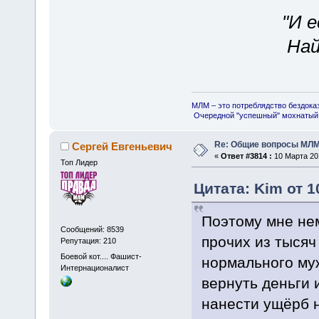
"И 
Най
МЛМ – это потреблядство бездока
Очередной "успешный" мохнатый 
Re: Общие вопросы МЛ
Сергей Евгеньевич
«
Ответ #3814 :
10 Марта 201
Топ Лидер
Цитата: Kim от 1
Поэтому мне нем
Сообщений: 8539
прочих из тысяч
Репутация: 210
Боевой кот.... Фашист-
нормального му
Интернационалист
вернуть деньги 
нанести ущёрб 