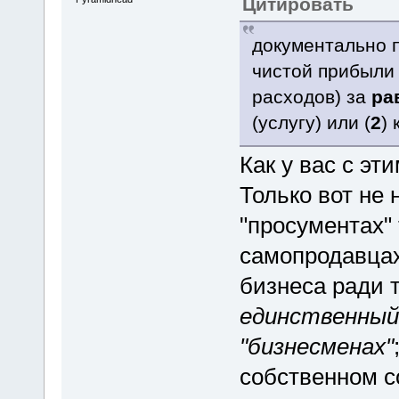
Цитировать
документально 
чистой прибыли
расходов) за
ра
(услугу) или (
2
)
Как у вас с эт
Только вот не 
"просументах"
самопродавцах
бизнеса ради т
единственный 
"бизнесменах"
собственном со