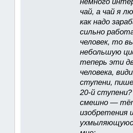
немного инте
чай, а чай я л
как надо зара
сильно работа
человек, то 
небольшую циф
теперь эти дв
человека, вид
ступени, пише
20-й ступени?
смешно — тёт
изобретения 
ухмыляющуюся
мне: