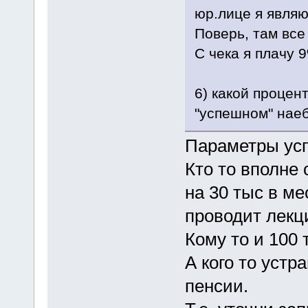
юр.лице я являю
Поверь, там все
С чека я плачу 
6) какой процен
"успешном" нае
Параметры усп
Кто то вполне
на 30 тыс в ме
проводит лекци
Кому то и 100 
А кого то устра
пенсии.