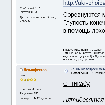
http://ukr-cho
Сообщений: 1119
Репутация: 93
Соревнуются 
Да я не злопамятный. Отомщу
Глупость коне
и забуду.
в помощь лохо
В нашем мире машин и экранов,
Там, где нет ни крестов, ни киотов,
Ах, как много, друзья, Дон Жуанов
И как мало, увы, Дон Кихотов!
Re: Общие вопросы МЛ
Дезинфектор
«
Ответ #3818 :
13 Ноября 20
Гуру
С Пикабу.
Сообщений: 3643
Репутация: 150
Пятидесятая
Кодирую от МЛМ-дурости