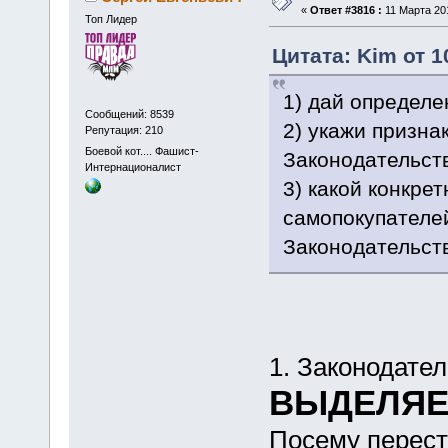
«
Ответ #3816 :
11 Марта 201
Топ Лидер
Цитата: Kim от 1
1) дай определе
Сообщений: 8539
2) укажи призна
Репутация: 210
Боевой кот.... Фашист-
Законодательств
Интернационалист
3) какой конкре
самопокупателе
Законодательст
1. Законодате
ВЫДЕЛЯЕ
Посему перест