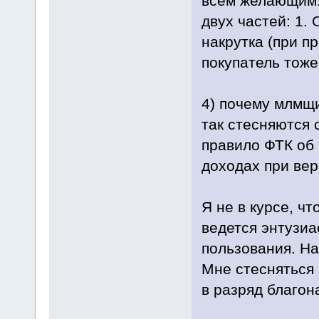
всем желающим. 
двух частей: 1. 
накрутка (при п
покупатель тож
4) почему млмщ
так стесняются 
правило ФТК об
доходах при ве
Я не в курсе, ч
ведется энтузиа
пользования. На
Мне стесняться 
в разряд благо