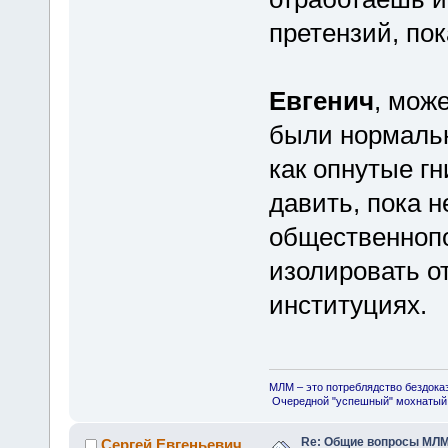
претензий, пок
Евгенич
, мож
были нормальн
как опнутые гн
давить, пока 
общественноп
изолировать о
институциях.
МЛМ – это потреблядство бездока
Очередной "успешный" мохнатый 
Re: Общие вопросы МЛ
Сергей Евгеньевич