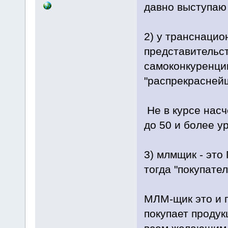
давно выступаю 
2) у транснацио
представительс
самоконкуренци
"распрекрасней
Не в курсе нас
до 50 и более у
3) млмщик - эт
тогда "покупате
МЛМ-щик это и п
покупает продук