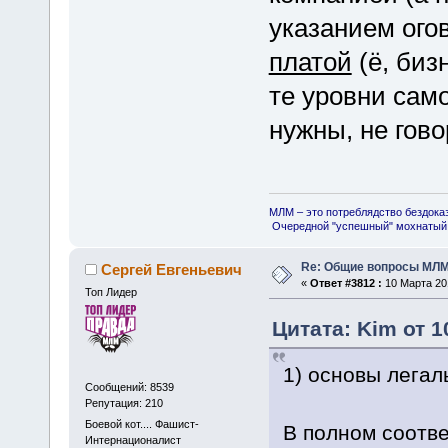
указанием ого
платой
(ё, бизн
те уровни сам
нужны, не гово
МЛМ – это потреблядство бездока
Очередной "успешный" мохнатый 
Re: Общие вопросы МЛ
Сергей Евгеньевич
«
Ответ #3812 :
10 Марта 201
Топ Лидер
Цитата: Kim от 1
1) основы лега
Сообщений: 8539
Репутация: 210
Боевой кот.... Фашист-
В полном соотве
Интернационалист