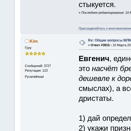
стыкуется.
«
Последнее редактирование: 10 М
Присоединяйтесь к многомиллион
Re: Общие вопросы МЛ
Kim
«
Ответ #3815 :
10 Марта 201
Гуру
Евгенич
, еди
Сообщений: 3727
это
насчёт бр
Репутация: 123
дешевле к дор
Pyramidhead
смыслах), а вс
дристаты.
1) дай опреде
2) укажи призн