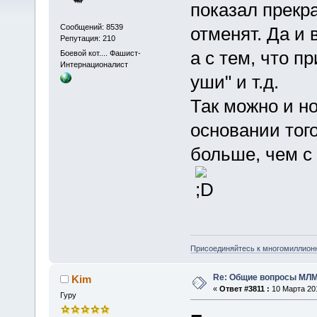
показал прекра
Сообщений: 8539
отменят. Да и 
Репутация: 210
а с тем, что 
Боевой кот.... Фашист-
Интернационалист
уши" и т.д.
Так можно и н
основании тог
больше, чем с
Присоединяйтесь к многомиллион
Re: Общие вопросы МЛ
Kim
«
Ответ #3811 :
10 Марта 201
Гуру