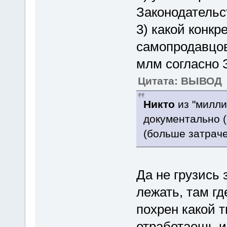
Законодательст
3) какой конкр
самопродавцов
млм согласно 
Цитата: ВЫВОД
Никто
из "милл
документально 
(больше затрач
Да не грузись 
лежать, там гд
похрен какой т
отработаешь и