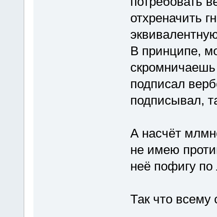
потребовать в
отхреначить г
эквивалентную
В принципе, м
скромничаешь 
подписал верб
подписывал, та
А насчёт млмн
не имею против
неё пофигу по 
Так что всему 