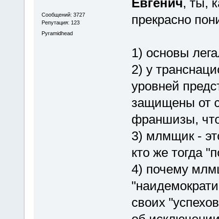
Евгенич
, ты,
Сообщений: 3727
прекрасно пон
Репутация: 123
Pyramidhead
1) основы ле
2) у транснац
уровней предс
защищены от с
франшизы, что
3) млмщик - 
кто же тогда "
4) почему млм
"наидемократи
своих "успехо
об исключении