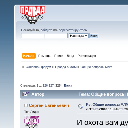
Пожалуйста,
войдите
или
зарегистрируйтесь
.
Начало
Помощь
Поиск
Вход
Регистрация
»
Основной форум
»
Правда о МЛМ
»
Общие вопросы МЛМ
Страницы:
1
...
126
127
[
128
]
Вниз
Автор
Тема: Общие вопросы М
Re: Общие вопросы МЛ
Сергей Евгеньевич
«
Ответ #3810 :
10 Марта 201
Топ Лидер
И охота вам д