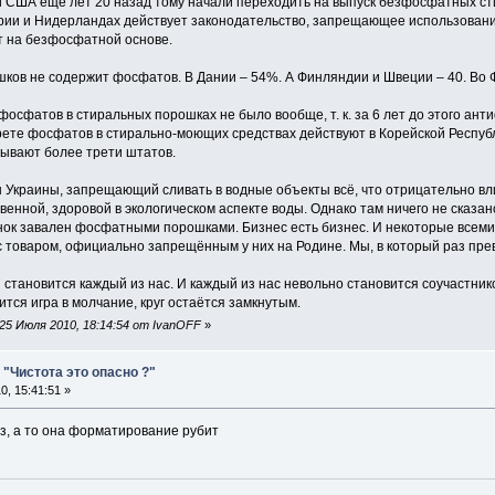
и США ещё лет 20 назад тому начали переходить на выпуск безфосфатных ст
рии и Нидерландах действует законодательство, запрещающее использован
т на безфосфатной основе.
ков не содержит фосфатов. В Дании – 54%. А Финляндии и Швеции – 40. Во Ф
 фосфатов в стиральных порошках не было вообще, т. к. за 6 лет до этого ан
ете фосфатов в стирально-моющих средствах действуют в Корейской Республи
ывают более трети штатов.
он Украины, запрещающий сливать в водные объекты всё, что отрицательно в
венной, здоровой в экологическом аспекте воды. Однако там ничего не сказа
рынок завален фосфатными порошками. Бизнес есть бизнес. И некоторые все
 товаром, официально запрещённым у них на Родине. Мы, в который раз пре
 становится каждый из нас. И каждый из нас невольно становится соучастник
ится игра в молчание, круг остаётся замкнутым.
25 Июля 2010, 18:14:54 от IvanOFF
»
"Чистота это опасно ?"
, 15:41:51 »
з, а то она форматирование рубит