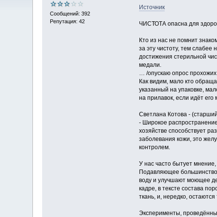
Источник
Сообщений: 392
Репутация: 42
ЧИСТОТА опасна для здоро
Кто из нас не помнит знако
за эту чистоту, тем слабе
достижения стерильной чис
медали.
… /опускаю опрос прохожих
Как видим, мало кто обраща
указанный на упаковке, мал
на прилавок, если идёт его
Светлана Котова - (старши
- Широкое распространение
хозяйстве способствует раз
заболевания кожи, это жел
контролем.
У нас часто бытует мнение,
Подавляющее большинство с
воду и улучшают моющее де
кадре, в тексте состава по
ткань, и, нередко, остаются 
Эксперименты, проведённые