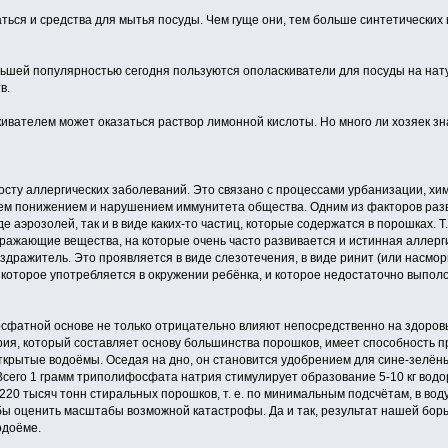
ться и средства для мытья посуды. Чем гуще они, тем больше синтетических 
льшей популярностью сегодня пользуются ополаскиватели для посуды на на
в.
ивателем может оказаться раствор лимонной кислоты. Но много ли хозяек зн
росту аллергических заболеваний. Это связано с процессами урбанизации, х
м понижением и нарушением иммунитета общества. Одним из факторов развит
де аэрозолей, так и в виде каких-то частиц, которые содержатся в порошках. Т.
дражающие вещества, на которые очень часто развивается и истинная аллерги
аздражитель. Это проявляется в виде слезотечения, в виде ринит (или насмор
, которое употребляется в окружении ребёнка, и которое недостаточно выпол
фатной основе не только отрицательно влияют непосредственно на здоровь
ия, который составляет основу большинства порошков, имеет способность 
открытые водоёмы. Оседая на дно, он становится удобрением для сине-зелё
Всего 1 грамм триполифосфата натрия стимулирует образование 5-10 кг водо
220 тысяч тонн стиральных порошков, т. е. по минимальным подсчётам, в во
ы оценить масштабы возможной катастрофы. Да и так, результат нашей бор
одоёме.