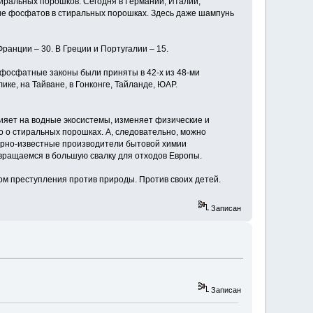
иральных порошков. Сегодня в Германии, Италии,
ие фосфатов в стиральных порошках. Здесь даже шампунь
ранции – 30. В Греции и Португалии – 15.
тифосфатные законы были приняты в 42-х из 48-ми
ке, на Тайване, в Гонконге, Тайланде, ЮАР.
лияет на водные экосистемы, изменяет физические и
но о стиральных порошках. А, следовательно, можно
мирно-известные производители бытовой химии
вращаемся в большую свалку для отходов Европы.
ом преступления против природы. Против своих детей.
Записан
Записан