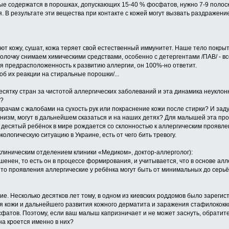
ые содержатся в порошках, допускающих 15-40 % фосфатов, нужно 7-9 полоск
. В результате эти вещества при контакте с кожей могут вызвать раздражение
ают кожу, сушат, кожа теряет свой естественный иммунитет. Наше тело покры
болочку снимаем химическими средствами, особенно с детергентами /ПАВ/ - вс
ая предрасположенность к развитию аллергии, он 100%-но ответит.
б их реакции на стиральные порошки/...
есятку стран за чистотой аллергических заболеваний и эта динамика неукло
х?
рачам с жалобами на сухость рук или покраснение кожи после стирки? И зад
низм, могут в дальнейшем сказаться и на наших детях? Для малышей эта про
й десятый ребёнок в мире рождается со склонностью к аллергическим проявле
ологическую ситуацию в Украине, есть от чего бить тревогу.
клиническим отделением клиники «Медиком», доктор-аллерголог):
шенен, то есть он в процессе формирования, и учитывается, что в основе а
 то проявления аллергические у ребёнка могут быть от минимальных до се
ие. Несколько десятков лет тому, в одном из киевских роддомов было зарег
я кожи и дальнейшего развития кожного дерматита и заражения стафилококк
фатов. Поэтому, если ваш малыш капризничает и не может заснуть, обратите
на кроется именно в них?