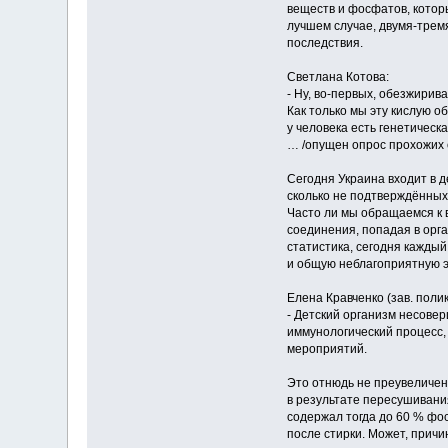
веществ и фосфатов, котор
лучшем случае, двумя-тремя
последствия.
Светлана Котова:
- Ну, во-первых, обезжирив
Как только мы эту кислую о
у человека есть генетическ
… /опущен опрос прохожих о
Сегодня Украина входит в д
сколько не подтверждённы
Часто ли мы обращаемся к в
соединения, попадая в орга
статистика, сегодня кажды
и общую неблагоприятную эк
Елена Кравченко (зав. поли
- Детский организм несовер
иммунологический процесс,
мероприятий.
Это отнюдь не преувеличен
в результате пересушивани
содержал тогда до 60 % фос
после стирки. Может, причи