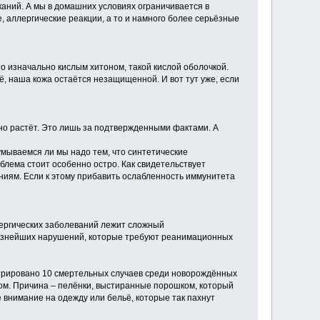
аний. А мы в домашних условиях ограничивается в
, аллергические реакции, а то и намного более серьёзные
то изначально кислым хитоном, такой кислой оболочкой.
ё, наша кожа остаётся незащищенной. И вот тут уже, если
нно растёт. Это лишь за подтвержденными фактами. А
умываемся ли мы надо тем, что синтетические
блема стоит особенно остро. Как свидетельствует
ниям. Если к этому прибавить ослабленность иммунитета
ллергических заболеваний лежит сложный
рьёзнейших нарушений, которые требуют реанимационных
истрировано 10 смертельных случаев среди новорождённых
ом. Причина – пелёнки, выстиранные порошком, который
 внимание на одежду или бельё, которые так пахнут