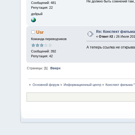
Не должно быть сомнений там, 
Сообщений: 481
Репутация: 22
добрый
Re: Конспект фильма 
Usr
«
Ответ #2 :
26 Июля 2010
Команда переводчиков
А теперь ссылка не открыв
Сообщений: 392
Репутация: 42
Страницы: [
1
]
Вверх
»
Основной форум
»
Информационный центр
»
Конспект фильма "