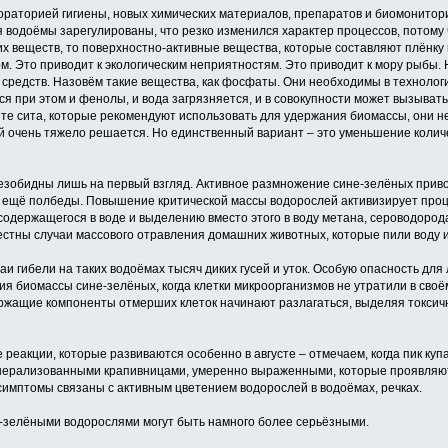
бораторией гигиены, новых химических материалов, препаратов и биомонитор
дня водоёмы зарегулированы, что резко изменился характер процессов, потом
х веществ, то поверхностно-активные вещества, которые составляют плёнку
. Это приводит к экологическим неприятностям. Это приводит к мору рыбы. 
средств. Назовём такие вещества, как фосфаты. Они необходимы в технолог
ся при этом и фенолы, и вода загрязняется, и в совокупности может вызыват
 те сита, которые рекомендуют использовать для удержания биомассы, они н
ый очень тяжело решается. Но единственный вариант – это уменьшение коли
зобидны лишь на первый взгляд. Активное размножение сине-зелёных приво
о ещё полбеды. Повышение критической массы водорослей активизирует про
одержащегося в воде и выделению вместо этого в воду метана, сероводорода
вестны случаи массового отравления домашних животных, которые пили воду 
и гибели на таких водоёмах тысяч диких гусей и уток. Особую опасность дл
ия биомассы сине-зелёных, когда клетки микроорганизмов не утратили в сво
ержащие компоненты отмерших клеток начинают разлагаться, выделяя токсич
реакции, которые развиваются особенно в августе – отмечаем, когда пик купани
ерализованными крапивницами, умеренно выраженными, которые проявляютс
 симптомы связаны с активным цветением водорослей в водоёмах, речках.
е-зелёными водорослями могут быть намного более серьёзными.