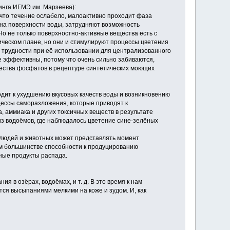
инга ИГМЭ им. Марзеева):
у что течение ослабело, малоактивно проходит фаза
 на поверхности воды, затрудняют возможность
Но не только поверхностно-активные вещества есть с
ическом плане, но они и стимулируют процессы цветения
ь трудности при её использовании для централизованного
е эффективны, потому что очень сильно забиваются,
чества фосфатов в рецептуре синтетических моющих
дит к ухудшению вкусовых качеств воды и возникновению
цессы саморазложения, которые приводят к
, аммиака и других токсичных веществ в результате
из водоёмов, где наблюдалось цветение сине-зелёных
я людей и животных может представлять момент
ём большинстве способности к продуцированию
ные продукты распада.
я в озёрах, водоёмах, и т. д. В это время к нам
я высыпаниями мелкими на коже и зудом. И, как