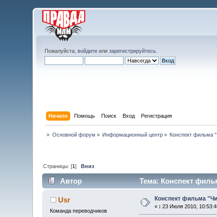
Пожалуйста,
войдите
или
зарегистрируйтесь
.
Начало
Помощь
Поиск
Вход
Регистрация
»
Основной форум
»
Информационный центр
»
Конспект фильма "
Страницы: [
1
]
Вниз
Автор
Тема: Конспект фильм
Конспект фильма "Чи
Usr
«
:
23 Июля 2010, 10:53:4
Команда переводчиков