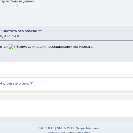
где их быть не должно
"Чистота это опасно ?"
, 08:21:54 »
ается
Видмо длина для переадресовки великовата.
Чистота это опасно ?"
SMF 2.0.18
|
SMF © 2013
,
Simple Machines
Simple Audio Video Embedder