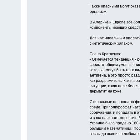
Также опасными могут оказа
организм.
В Америке и Европе всё бо
компоненты моющих средст
Для нас идеальным ополаск
синтетическим запахом.
Елена Кравченко:
- Отмечается тенденция к 
средств, общим уменьшение
которые могут быть как в ви
антигена, а это просто раз
как раздражитель. Как на р
ситуации, когда поле белья
дерматит на коже.
Стиральные порошки на фос
среде. Триполифосфат натр
сооружения, и попадать в 
и вода начинает «цвести». 
Украине было продано 180-
большим математиком, чтоб
весны до осени на любом в