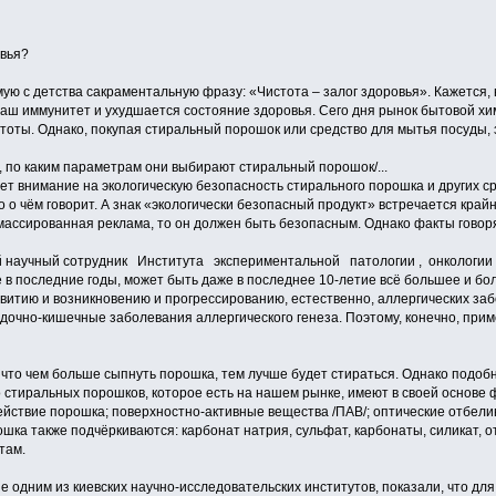
вья?
мую с детства сакраментальную фразу: «Чистота – залог здоровья». Кажется,
е наш иммунитет и ухудшается состояние здоровья. Сего дня рынок бытовой 
тоты. Однако, покупая стиральный порошок или средство для мытья посуды, 
, по каким параметрам они выбирают стиральный порошок/...
ет внимание на экологическую безопасность стирального порошка и других ср
о о чём говорит. А знак «экологически безопасный продукт» встречается край
 массированная реклама, то он должен быть безопасным. Однако факты говор
й научный сотрудник Института экспериментальной патологии , онкологии
 в последние годы, может быть даже в последнее 10-летие всё большее и бо
витию и возникновению и прогрессированию, естественно, аллергических заб
удочно-кишечные заболевания аллергического генеза. Поэтому, конечно, прим
 что чем больше сыпнуть порошка, тем лучше будет стираться. Однако подоб
тиральных порошков, которое есть на нашем рынке, имеют в своей основе 
йствие порошка; поверхностно-активные вещества /ПАВ/; оптические отбели
рошка также подчёркиваются: карбонат натрия, сульфат, карбонаты, силикат, о
там.
 одним из киевских научно-исследовательских институтов, показали, что дл