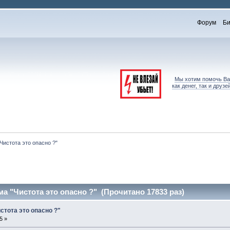
Форум
Би
Мы хотим помочь Вам
как денег, так и дру
Чистота это опасно ?"
а "Чистота это опасно ?" (Прочитано 17833 раз)
стота это опасно ?"
5 »