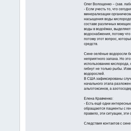
Олег Волощенко – (зав. ла
- Если учесть то, что сего
минерализации органически
насыщения воды кислородом
составе различных моющих 
воды в водоёмах, выделяют
водоснабжения, потому что
потому этот вопрос, котор
средств.
Сине-зелёные водоросли бе
неприятного запаха. Но эт
использованию кислорода, с
гибнут не только рыбы. Из
водорослей.
В США зафиксированы случа
начального этапа разложен
альготоксинов, а азотосод
Елена Кравченко:
- Есть ещё одни интересные 
обращаются пациенты с ген
правило, эти ситуации, эти
Следствия контактов с син