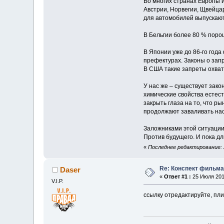
Во многих странах Европы 
Австрии, Норвегии, Щвейца
для автомобилей выпускаю
В Бельгии более 80 % порош
В Японии уже до 86-го года
префектурах. Законы о запр
В США такие запреты охват
У нас же – существует зак
химические свойства естест
закрыть глаза на то, что 
продолжают заваливать нас
Заложниками этой ситуации
Против будущего. И пока дл
«
Последнее редактирование: 
Re: Конспект фильма 
Daser
«
Ответ #1 :
25 Июля 2010
V.I.P.
ссылку отредактируйте, пли