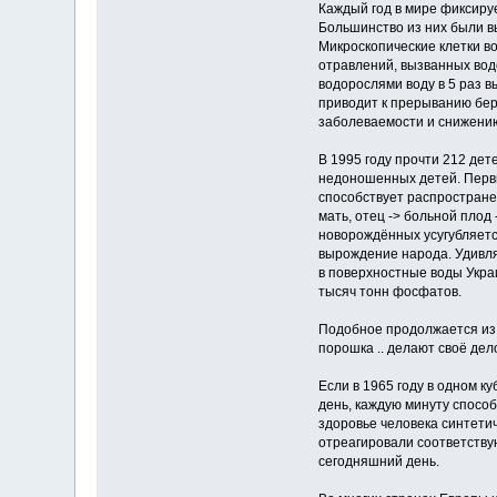
Каждый год в мире фиксиру
Большинство из них были в
Микроскопические клетки во
отравлений, вызванных вод
водорослями воду в 5 раз в
приводит к прерыванию бер
заболеваемости и снижению
В 1995 году прочти 212 дет
недоношенных детей. Первы
способствует распростране
мать, отец -> больной плод
новорождённых усугубляетс
вырождение народа. Удивлят
в поверхностные воды Укра
тысяч тонн фосфатов.
Подобное продолжается из г
порошка .. делают своё дел
Если в 1965 году в одном к
день, каждую минуту спосо
здоровье человека синтети
отреагировали соответствую
сегодняшний день.