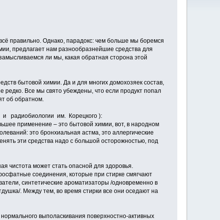
 всё правильно. Однако, парадокс: чем больше мы боремся
химии, предлагает нам разнообразнейшие средства для
замысливаемся ли мы, какая обратная сторона этой
едств бытовой химии. Да и для многих домохозяек состав,
не редко. Все мы свято убеждены, что если продукт попал
ят об обратном.
 и радиобиологии им. Корецкого ):
льшее применение – это бытовой химии, вот, в народном
олеваний: это бронхиальная астма, это аллергические
енять эти средства надо с большой осторожностью, под
ная чистота может стать опасной для здоровья.
фосфатные соединения, которые при стирке смягчают
ватели, синтетические ароматизаторы /одновременно в
тдушка/. Между тем, во время стирки все они оседают на
я нормального выполаскивания поверхностно-активных