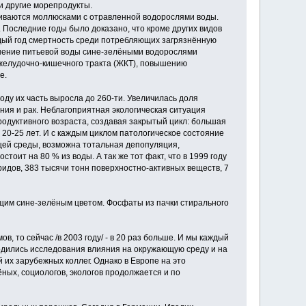
и другие морепродукты.
иваются моллюсками с отравленной водорослями воды.
 Последние годы было доказано, что кроме других видов
дый год смертность среди потребляющих загрязнённую
язнение питьевой воды сине-зелёными водорослями
желудочно-кишечного тракта (ЖКТ), повышению
е.
оду их часть выросла до 260-ти. Увеличилась доля
ия и рак. Неблагоприятная экологическая ситуация
одуктивного возраста, создавая закрытый цикл: большая
 20-25 лет. И с каждым циклом патологическое состояние
щей среды, возможна тотальная депопуляция,
тоит на 80 % из воды. А так же тот факт, что в 1999 году
идов, 383 тысячи тонн поверхностно-активных веществ, 7
ающим сине-зелёным цветом. Фосфаты из пачки стирального
, то сейчас /в 2003 году/ - в 20 раз больше. И мы каждый
водились исследования влияния на окружающую среду и на
их зарубежных коллег. Однако в Европе на это
ных, социологов, экологов продолжается и по