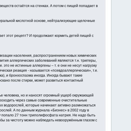
веществ остаётся на стенках. А потом с пищей попадает в
туральной кислотной основе, нейтрализующие щелочные
ает этот рецепт? И продолжают кормить детей пищей с
имизации населения, распространением новых химических
ия аллергических заболеваний являются т.н. триггеры,
е. это не истинные аллергены – т. е они не несут нагрузку
ческая реакция - называется «псевдоаллергическая», т.е.
ка), и бронхоспазма иногда. Иногда бывают такие
оскано после стирки, может развиться контактный
е человека, но и наносят огромный ущерб окружающей
проходить через самые современные очистительные
ных водорослей, которые начинают активно размножаться
рослей. А по данным журнала «Бизнес» в 2002 году в
ду попало 27 тонн триполифосфата натрия. Не надо быть
ьбы за чистоту можно наблюдать невооружённым глазом с