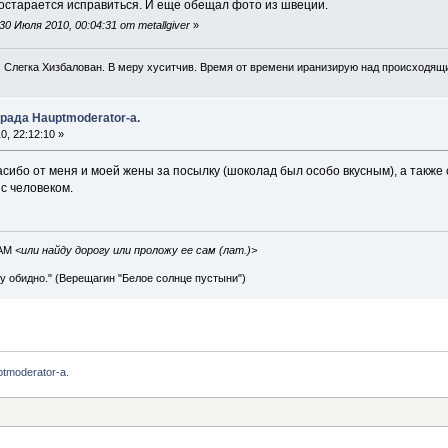
постарается исправиться. И еще обещал фото из швеции.
 Июля 2010, 00:04:31 от metallgiver
»
. Слегка Хизбалован. В меру хуситчив. Время от времени иранизирую над происходящ
рада Hauptmoderator-а.
, 22:12:10 »
сибо от меня и моей жены за посылку (шоколад был особо вкусным), а также с
 с человеком.
IAM
<или найду дорогу или проложу ее сам (лат.)>
ву обидно." (Верещагин "Белое солнце пустыни")
tmoderator-а. 