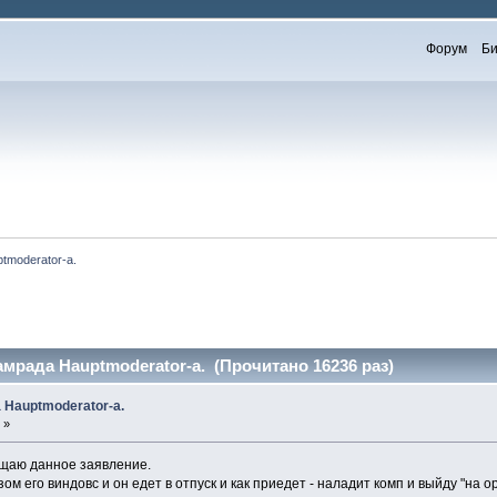
Форум
Би
tmoderator-а. 
амрада Hauptmoderator-а. (Прочитано 16236 раз)
 Hauptmoderator-а.
 »
щаю данное заявление.
м его виндовс и он едет в отпуск и как приедет - наладит комп и выйду "на ор