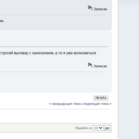
Записан
им.
трогий выговор с занесением, а то я уже волноваться
Записан
ПЕЧАТЬ
« предыдущая тема
следующая тема »
Перейти в: