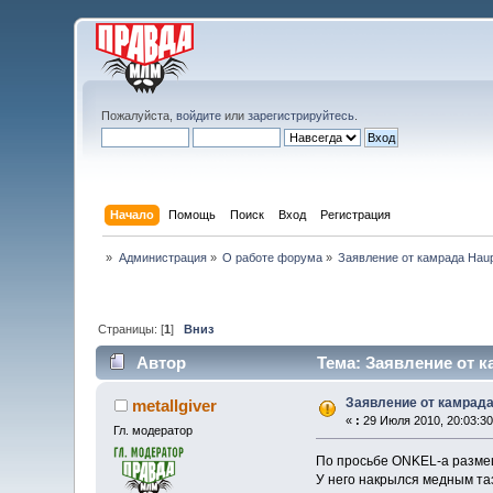
Пожалуйста,
войдите
или
зарегистрируйтесь
.
Начало
Помощь
Поиск
Вход
Регистрация
»
Администрация
»
О работе форума
»
Заявление от камрада Haup
Страницы: [
1
]
Вниз
Автор
Тема: Заявление от к
Заявление от камрада
metallgiver
«
:
29 Июля 2010, 20:03:30
Гл. модератор
По просьбе ONKEL-а разме
У него накрылся медным тазо