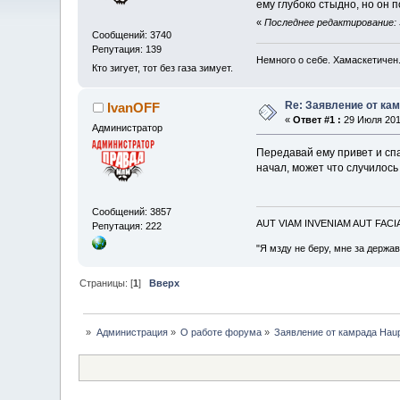
ему глубоко стыдно, но он 
«
Последнее редактирование: 30
Сообщений: 3740
Репутация: 139
Немного о себе. Хамаскетичен
Кто зигует, тот без газа зимует.
Re: Заявление от кам
IvanOFF
«
Ответ #1 :
29 Июля 2010
Администратор
Передавай ему привет и спа
начал, может что случилось
Сообщений: 3857
AUT VIAM INVENIAM AUT FAC
Репутация: 222
"Я мзду не беру, мне за держа
Страницы: [
1
]
Вверх
»
Администрация
»
О работе форума
»
Заявление от камрада Haup