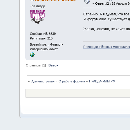
«
Ответ #2 :
15 Апреля 20
Топ Лидер
Странно. А я думал, что все
А форум еще существует.))
Жалко, конечно, не хочет 
Сообщений: 8539
Репутация: 210
Боевой кот.... Фашист-
Присоединяйтесь к многомилл
Интернационалист
Страницы: [
1
]
Вверх
»
Администрация
»
О работе форума
»
ПРАВДА-МЛМ.РФ