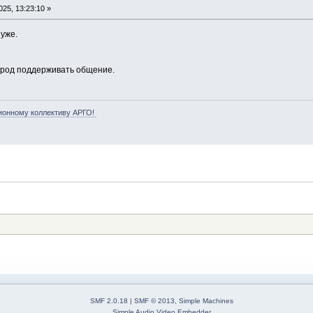
25, 13:23:10 »
 уже.
народ поддерживать общение.
ионному коллективу АРГО!
SMF 2.0.18
|
SMF © 2013
,
Simple Machines
Simple Audio Video Embedder