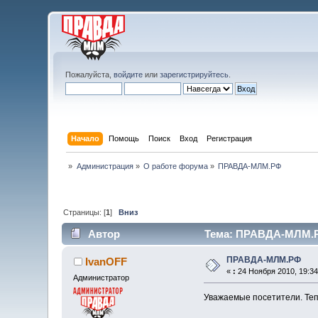
Пожалуйста,
войдите
или
зарегистрируйтесь
.
Начало
Помощь
Поиск
Вход
Регистрация
»
Администрация
»
О работе форума
»
ПРАВДА-МЛМ.РФ
Страницы: [
1
]
Вниз
Автор
Тема: ПРАВДА-МЛМ.РФ
ПРАВДА-МЛМ.РФ
IvanOFF
«
:
24 Ноября 2010, 19:34
Администратор
Уважаемые посетители. Тепе