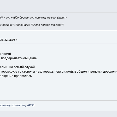
IAM
<или найду дорогу или проложу ее сам (лат.)>
ву обидно." (Верещагин "Белое солнце пустыни")
5, 22:11:03 »
ктивом))
ет поддерживать общение.
семи. На всякий случай.
которую дурь со стороны некоторыхъ персонажей, в общем и целом я доволен
 общение прервалось.
ионному коллективу АРГО!