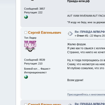
Правда-млм.рф
Сообщений: 3857
Репутация: 222
AUT VIAM INVENIAM AUT FAC
"Я мзду не беру, мне за держа
Re: ПРАВДА-МЛМ.РФ
Сергей Евгеньевич
«
Ответ #1 :
22 Марта 202
Топ Лидер
Жалко форум.
Я уже как то свыкся с колле
Странно, что никто не хоч
Сообщений: 8539
Ну, я тогда попрощаюсь со в
Репутация: 210
Скажу, что несмотря на не
М глубоко сожалею, что это
Боевой кот.... Фашист-
Интернационалист
Всем удачи!
Присоединяйтесь к многомилл
Re: ПРАВДА-МЛМ.РФ
Сергей Евгеньевич