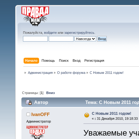
Пожалуйста,
войдите
или
зарегистрируйтесь
.
Начало
Помощь
Поиск
Вход
Регистрация
»
Администрация
»
О работе форума
»
С Новым 2011 годом!
Страницы: [
1
]
Вниз
Автор
Тема: С Новым 2011 год
С Новым 2011 годом!
IvanOFF
«
:
31 Декабря 2010, 19:18:33 
Администратор
Уважаемые уча