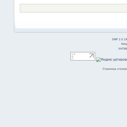
SMF 2.0.1
Simp
XHTM
Страница сгенери