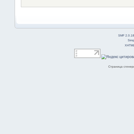
SMF 2.0.1
Simp
XHTM
Страница сгенери