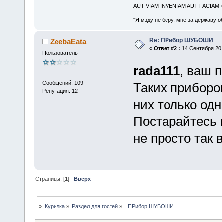
AUT VIAM INVENIAM AUT FACIAM
"Я мзду не беру, мне за державу о
Re: ПРибор ШУБОШИ
ZeebaEata
«
Ответ #2 :
14 Сентября 201
Пользователь
rada111
, ваш 
Сообщений: 109
Таких приборо
Репутация: 12
них только одн
Постарайтесь 
не просто так 
Страницы: [
1
]
Вверх
»
Курилка
»
Раздел для гостей
»
  ПРибор ШУБОШИ