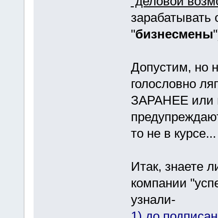
"деловой возм
зарабатывать 
"
бизнесмены
"
Допустим, но н
голословно л
ЗАРАНЕЕ или в
предупреждают
то не в курсе...
Итак, знаете л
компании "усп
узнали-
1) до подписа