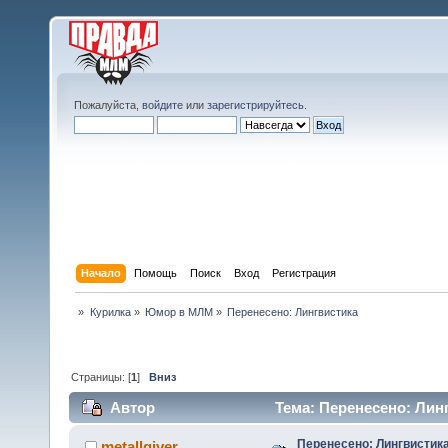
Пожалуйста,
войдите
или
зарегистрируйтесь
.
Начало
Помощь
Поиск
Вход
Регистрация
»
Курилка
»
Юмор в МЛМ
»
Перенесено: Лингвистика
Страницы: [
1
]
Вниз
Автор
Тема: Перенесено: Линг
Перенесено: Лингвистик
metallgiver