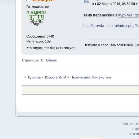
«
:
02 Марта 2016, 06:54:09 »
Гл. модератор
Тема перенесена в
Курилка (фо
http://pravda-mlm.ru/index.php?
Сообщений: 3740
Репутация: 139
Немного о себе. Хамаскетичен. С
Кто зигует, тот без газа зимует.
Страницы: [
1
]
Вверх
»
Курилка
»
Юмор в МЛМ
»
Перенесено: Лингвистика
SMF 2.0.1
Simp
XHTM