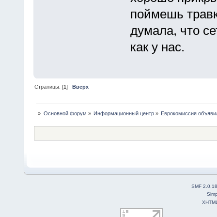
поймешь травк
думала, что се
как у нас.
Страницы: [
1
]
Вверх
»
Основной форум
»
Информационный центр
»
Еврокомиссия объяви
SMF 2.0.1
Simp
XHTM