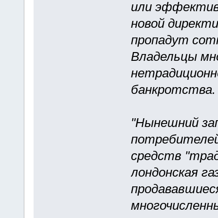
или эффектив
новой директи
пропадут сотн
Владельцы мн
нетрадиционн
банкротства.
"Нынешний за
потребителей
средств "трад
лондонская га
продававшиес
многочисленн