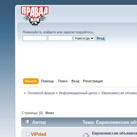
Пожалуйста,
войдите
или
зарегистрируйтесь
.
Начало
Помощь
Поиск
Вход
Регистрация
»
Основной форум
»
Информационный центр
»
Еврокомиссия объяви
Страницы: [
1
]
Вниз
Автор
Тема: Еврокомиссия об
18985 раз)
Еврокомиссия объявила
VIPded