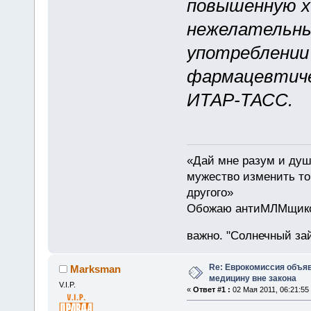
повышенную х
нежелательны
употреблении
фармацевтиче
ИТАР-ТАСС.
«Дай мне разум и душе
мужество изменить то,
другого»
Обожаю антиМЛМщиков 
важно. "Солнечный зай
Re: Еврокомиссия объя
Marksman
медицину вне закона
V.I.P.
«
Ответ #1 :
02 Мая 2011, 06:21:55