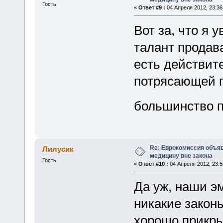
Гость
«
Ответ #9 :
04 Апреля 2012, 23:36
Вот за, что я 
талант продав
есть действит
потрясающей п
большинство п
Re: Еврокомиссия объя
Лилусик
медицину вне закона
Гость
«
Ответ #10 :
04 Апреля 2012, 23:5
Да уж, наши э
никакие законы
хорошо прикры