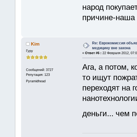
народ покупае
причине-наша ф
Re: Еврокомиссия объя
Kim
медицину вне закона
Гуру
«
Ответ #6 :
22 Февраля 2012, 07:0
Ага, а потом, к
Сообщений: 3727
Репутация: 123
то ищут пожрат
Pyramidhead
переходят на 
нанотехнологи
деньги... чем 