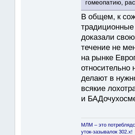
гомеопатию, рас
В общем, к со
традиционные 
доказали свою
течение не ме
на рынке Европ
относительно 
делают в нужн
всякие лохотр
и БАДочухосм
МЛМ – это потреблядс
уток-зазывалок 302.x!