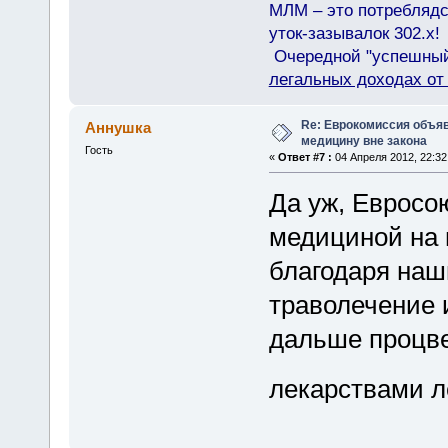
МЛМ – это потреблядс
уток-зазывалок 302.x!
Очередной "успешный"
легальных доходах о
Re: Еврокомиссия объя
Аннушка
медицину вне закона
Гость
«
Ответ #7 :
04 Апреля 2012, 22:32
Да уж, Евросо
медициной на 
благодаря наш
траволечение 
дальше процве
лекарствами л