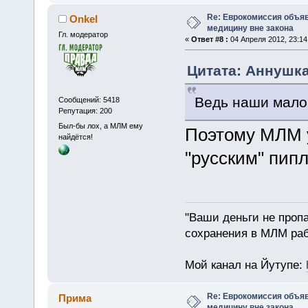
Re: Еврокомиссия объя
Onkel
медицину вне закона
Гл. модератор
«
Ответ #8 :
04 Апреля 2012, 23:14
Цитата: Аннушка 
Ведь наши мало 
Сообщений: 5418
Репутация: 200
Был-бы лох, а МЛМ ему
Поэтому МЛМ 
найдётся!
"русским" пип
"Ваши деньги не пропа
сохранения в МЛМ раб
Мой канал на Йутупе:
Re: Еврокомиссия объя
Прима
медицину вне закона