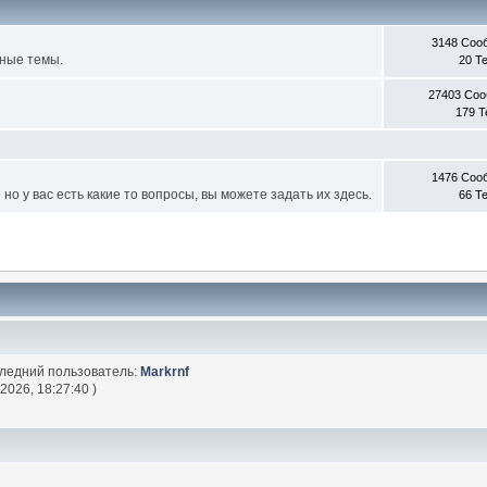
3148 Соо
ные темы.
20 Т
27403 Со
179 
1476 Соо
о у вас есть какие то вопросы, вы можете задать их здесь.
66 Т
следний пользователь:
Markrnf
2026, 18:27:40 )