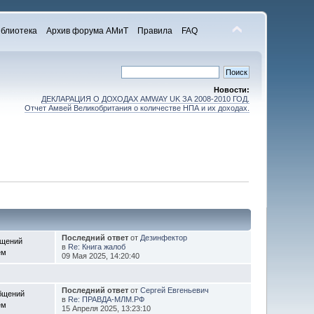
блиотека
Архив форума АМиТ
Правила
FAQ
Новости:
ДЕКЛАРАЦИЯ О ДОХОДАХ AMWAY UK ЗА 2008-2010 ГОД.
Отчет Амвей Великобритания о количестве НПА и их доходах.
Последний ответ
от
Дезинфектор
бщений
в
Re: Книга жалоб
ем
09 Мая 2025, 14:20:40
Последний ответ
от
Сергей Евгеньевич
бщений
в
Re: ПРАВДА-МЛМ.РФ
ем
15 Апреля 2025, 13:23:10