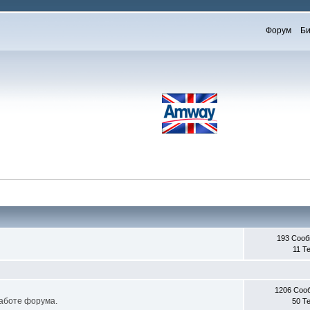
Форум
Би
193 Соо
11 Т
1206 Соо
работе форума.
50 Т