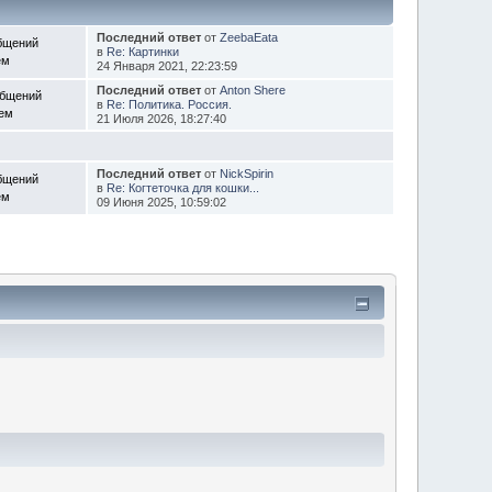
Последний ответ
от
ZeebaEata
бщений
в
Re: Картинки
ем
24 Января 2021, 22:23:59
Последний ответ
от
Anton Shere
общений
в
Re: Политика. Россия.
Тем
21 Июля 2026, 18:27:40
Последний ответ
от
NickSpirin
бщений
в
Re: Когтеточка для кошки...
ем
09 Июня 2025, 10:59:02