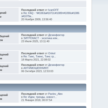
Последний ответ
от
IvanOFF
щений
в
Re: FAQ - Ч#1063а#1072с#1089т#1090о#1086
з#1079а...
ем
20 Ноября 2009, 13:56:40
Последний ответ
от
Дезинфектор
общений
в
ЗИГРОКАСТ - экзотика или...
Тем
23 Июля 2025, 13:11:40
Последний ответ
от
Onkel
бщений
в
Re: Тинс, Тиенс, Тинс гр...
ем
18 Марта 2021, 22:08:02
Последний ответ
от
Дезинфектор
бщений
в
АНТИМОШЕННИК!!!
ем
06 Октября 2023, 12:53:03
Последний ответ
от
Pavlov_Alex
бщений
в
Re: Идеи, тренды, новост...
ем
21 Января 2018, 00:07:54