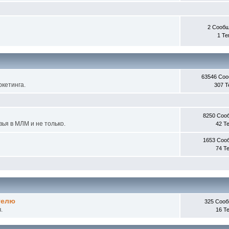
2 Сооб
1 Т
63546 Со
кетинга.
307 
8250 Соо
ья в МЛМ и не только.
42 Т
1653 Соо
74 Т
телю
325 Соо
.
16 Т