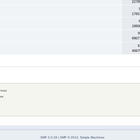
2278
1765
1960
9
6907
6
4067
тема
ма
SMF 2.0.18
|
SMF © 2013
,
Simple Machines