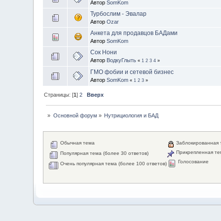
Автор
SomKom
Турбослим - Эвалар
Автор
Ozar
Анкета для продавцов БАДами
Автор
SomKom
Сок Нони
Автор
ВодкуГлыть
«
1
2
3
4
»
ГМО фобии и сетевой бизнес
Автор
SomKom
«
1
2
3
»
Страницы: [
1
]
2
Вверх
»
Основной форум
»
Нутрициология и БАД
Обычная тема
Заблокированная 
Прикрепленная те
Популярная тема (более 30 ответов)
Голосование
Очень популярная тема (более 100 ответов)