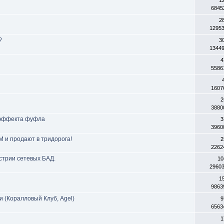
6845
2
1295
?
3
1344
4
5586
1607
2
3880
 эффекта фуфла
3
3960
 и продают в тридорога!
2
2262
стрии сетевых БАД.
10
2960
1
9863
 (Коралловый Клуб, Agel)
9
6563
1