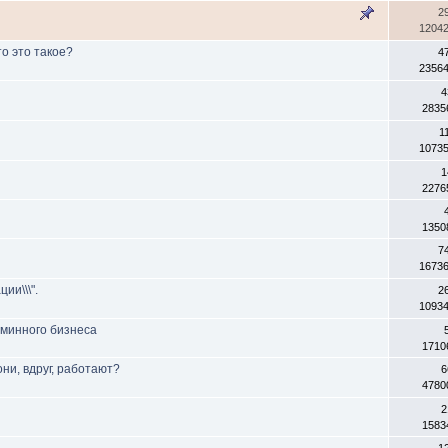
2
1204
Что это такое?
4
2356
4
2835
1
1073
1
2276
1350
7
1673
ии\\\".
2
1093
аминного бизнеса
1710
ни, вдруг, работают?
6
4780
2
1583
1