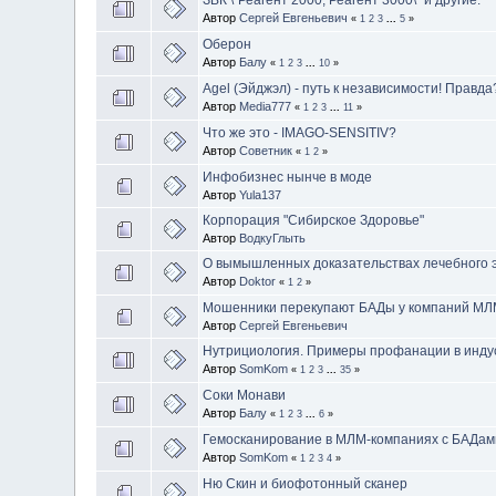
Автор
Сергей Евгеньевич
«
1
2
3
...
5
»
Оберон
Автор
Балу
«
1
2
3
...
10
»
Agel (Эйджэл) - путь к независимости! Правда
Автор
Media777
«
1
2
3
...
11
»
Что же это - IMAGO-SENSITIV?
Автор
Советник
«
1
2
»
Инфобизнес нынче в моде
Автор
Yula137
Корпорация "Сибирское Здоровье"
Автор
ВодкуГлыть
О вымышленных доказательствах лечебного
Автор
Doktor
«
1
2
»
Мошенники перекупают БАДы у компаний МЛМ
Автор
Сергей Евгеньевич
Нутрициология. Примеры профанации в инду
Автор
SomKom
«
1
2
3
...
35
»
Соки Монави
Автор
Балу
«
1
2
3
...
6
»
Гемосканирование в МЛМ-компаниях с БАДами
Автор
SomKom
«
1
2
3
4
»
Ню Скин и биофотонный сканер