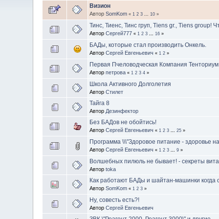
Визион
Автор
SomKom
«
1
2
3
...
10
»
Тинс, Тиенс, Тинс груп, Tiens gr., Tiens group! 
Автор
Сергей777
«
1
2
3
...
16
»
БАДы, которые стал производить Онкель.
Автор
Сергей Евгеньевич
«
1
2
»
Первая Пчеловодческая Компания Тенториум
Автор
петрова
«
1
2
3
4
»
Школа Активного Долголетия
Автор
Стилет
Тайга 8
Автор
Дезинфектор
Без БАДов не обойтись!
Автор
Сергей Евгеньевич
«
1
2
3
...
25
»
Программа \\\"Здоровое питание - здоровье нац
Автор
Сергей Евгеньевич
«
1
2
3
...
9
»
Волшебных пилюль не бывает! - секреты вит
Автор
toka
Как работают БАДы и шайтан-машинки когда о
Автор
SomKom
«
1
2
3
»
Ну, совесть есть?!
Автор
Сергей Евгеньевич
ЗВК \"Реагент 2000, Реагент 3000\" и другие.