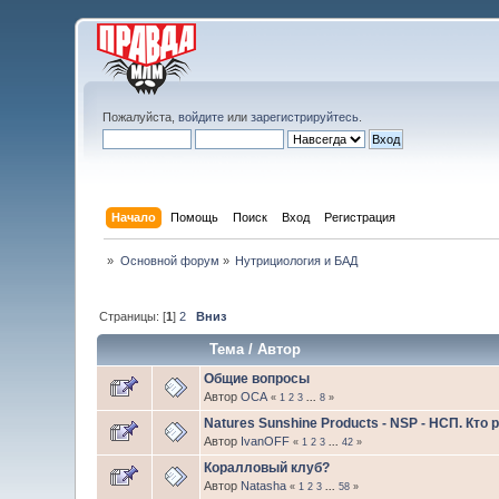
Пожалуйста,
войдите
или
зарегистрируйтесь
.
Начало
Помощь
Поиск
Вход
Регистрация
»
Основной форум
»
Нутрициология и БАД
Страницы: [
1
]
2
Вниз
Тема
/
Автор
Общие вопросы
Автор
ОСА
«
1
2
3
...
8
»
Natures Sunshine Products - NSP - НСП. Кто
Автор
IvanOFF
«
1
2
3
...
42
»
Коралловый клуб?
Автор
Natasha
«
1
2
3
...
58
»