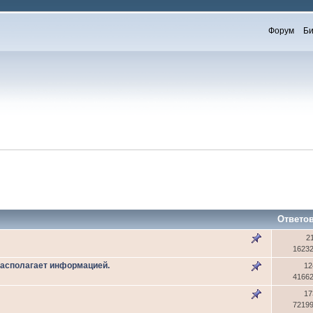
Форум
Би
Ответо
2
1623
 располагает информацией.
12
4166
17
7219