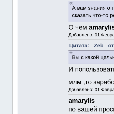
А вам знания о 
сказать что-то 
О чем
amaryli
Добавлено: 01 Февра
Цитата: _Zeb_ от
Вы с какой цель
И попользоват
млм ,то зараб
Добавлено: 01 Февра
amarylis
по вашей прос