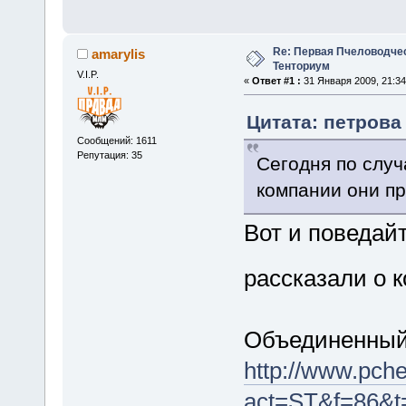
Re: Первая Пчеловодче
amarylis
Тенториум
V.I.P.
«
Ответ #1 :
31 Января 2009, 21:34
Цитата: петрова 
Сообщений: 1611
Репутация: 35
Сегодня по случ
компании они п
Вот и поведай
рассказали о 
Объединенный
http://www.pche
act=ST&f=86&t