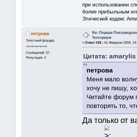
при использовании сп
более прибыльным или
Этический кодекс Amw
Re: Первая Пчеловодче
петрова
Тенториум
Злостный флудер
«
Ответ #18 :
01 Февраля 2009, 14:
Сообщений: 57
Цитата: amarylis
Репутация: 2
петрова
Меня мало волну
хочу не пишу, х
Читайте форум п
повторять то, ч
Да только от в