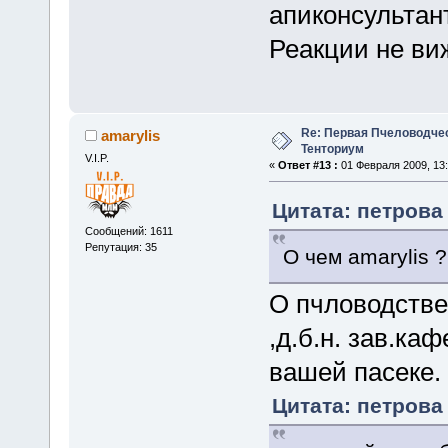
апиконсультант
Реакции не ви
Re: Первая Пчеловодче
amarylis
Тенториум
V.I.P.
«
Ответ #13 :
01 Февраля 2009, 13:
Цитата: петрова 
Сообщений: 1611
Репутация: 35
О чем amarylis ?
О пчловодстве 
,д.б.н. зав.ка
вашей пасеке.
Цитата: петрова 