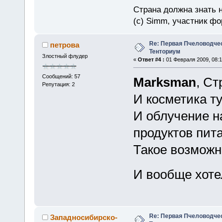
Страна должна знать н
(c) Simm, участник фор
Re: Первая Пчеловодче
петрова
Тенториум
Злостный флудер
«
Ответ #4 :
01 Февраля 2009, 08:1
Сообщений: 57
Marksman
, Ст
Репутация: 2
И косметика ту
И облучение н
продуктов пита
Такое возможн
И вообще хоте
Re: Первая Пчеловодче
Западносибирско-