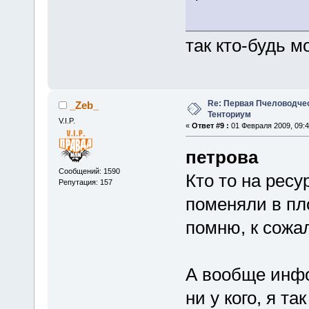
так кто-будь м
Re: Первая Пчеловодче
_Zeb_
Тенториум
V.I.P.
«
Ответ #9 :
01 Февраля 2009, 09:4
петрова
Сообщений: 1590
Кто то на ресу
Репутация: 157
поменяли в пл
помню, к сожал
А вообще инфо
ни у кого, я т