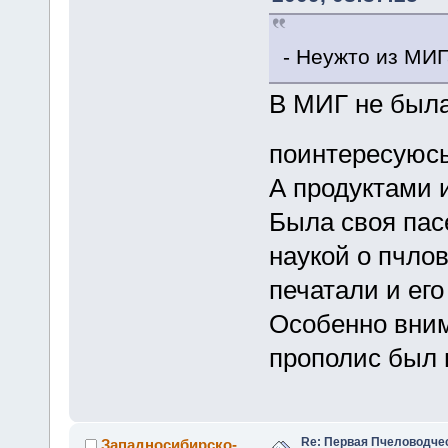
- Неужто из МИ
В МИГ не была 
поинтересую
А продуктами 
Была своя пас
наукой о пчло
печатали и его
Особенно вним
прополис был 
Re: Первая Пчеловодче
Западносибирско-