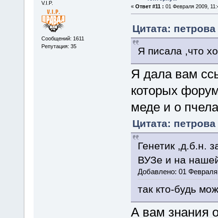
V.I.P.
«
Ответ #11 :
01 Февраля 2009, 11:
Цитата: петрова 
Сообщений: 1611
Репутация: 35
Я писала ,что х
Я дала вам сс
которых форум
меде и о пчела
Цитата: петрова 
Генетик ,д.б.н.
ВУЗе и на нашей
Добавлено: 01 Февраля 
так кто-будь мож
А вам знания 