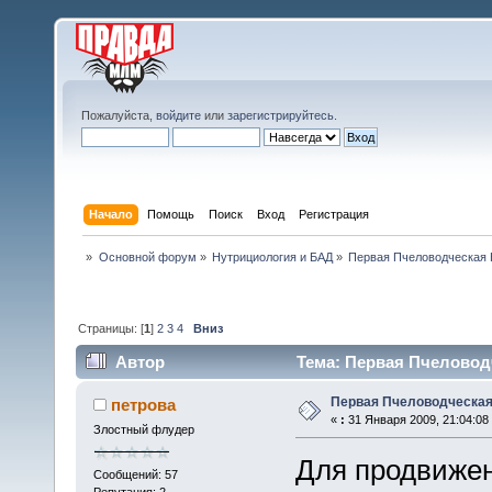
Пожалуйста,
войдите
или
зарегистрируйтесь
.
Начало
Помощь
Поиск
Вход
Регистрация
»
Основной форум
»
Нутрициология и БАД
»
Первая Пчеловодческая 
Страницы: [
1
]
2
3
4
Вниз
Автор
Тема: Первая Пчеловодч
Первая Пчеловодческая
петрова
«
:
31 Января 2009, 21:04:08
Злостный флудер
Для продвижен
Сообщений: 57
Репутация: 2