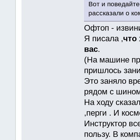
Вот и поведайте
рассказали о ко
Офтоп - извин
Я писала ,
что
вас
.
(На машине пр
пришлось зани
Это заняло вр
рядом с шином
На ходу сказал
,перги . И кос
Инструктор вс
пользу. В ком