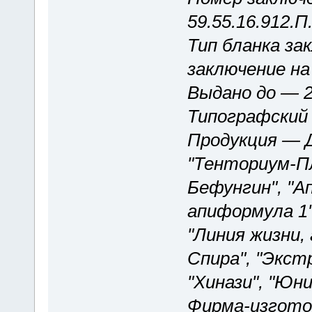
59.55.16.912.П
Тип бланка за
заключение на 
Выдано до — 2
Типографский 
Продукция — 
"Тенториум-Пл
Бефунгин", "А
апиформула 1",
"Линия жизни,
Спира", "Экстр
"Хинази", "Юни
Фирма-изгото