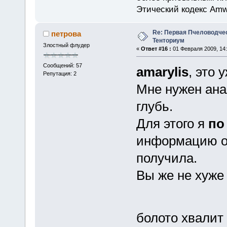
Этический кодекс Amw
Re: Первая Пчеловодче
петрова
Тенториум
Злостный флудер
«
Ответ #16 :
01 Февраля 2009, 14:
Сообщений: 57
amarylis
, это 
Репутация: 2
Мне нужен анал
глубь.
Для этого я
по
информацию от
получила.
Вы же не хуже 
болото хвалит