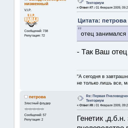
Тенториум
низменный
«
Ответ #7 :
01 Февраля 2009, 09:2
V.I.P.
Цитата: петрова 
Сообщений: 738
отец занимался 
Репутация: 72
- Так Ваш оте
"А сегодня в завтрашн
не только лишь все, м
Re: Первая Пчеловодче
петрова
Тенториум
Злостный флудер
«
Ответ #8 :
01 Февраля 2009, 09:2
Сообщений: 57
Генетик ,д.б.н
Репутация: 2