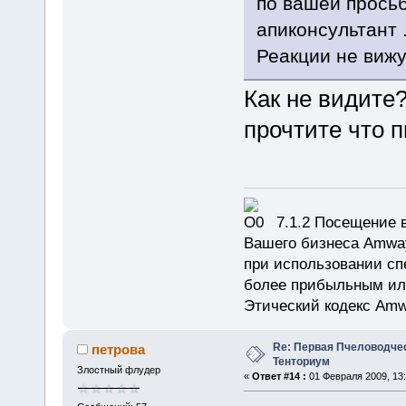
по вашей просьб
апиконсультант 
Реакции не вижу
Как не видите
прочтите что 
7.1.2 Посещение в
Вашего бизнеса Amway
при использовании сп
более прибыльным или
Этический кодекс Amw
Re: Первая Пчеловодче
петрова
Тенториум
Злостный флудер
«
Ответ #14 :
01 Февраля 2009, 13: