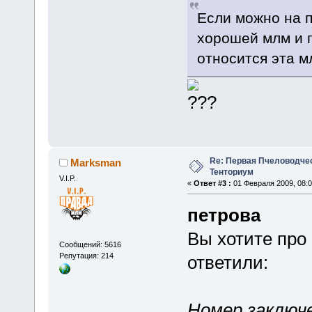
Если можно на 
хорошей млм и п
относится эта м
Re: Первая Пчеловодче
Marksman
Тенториум
V.I.P.
«
Ответ #3 :
01 Февраля 2009, 08:0
петрова
Вы хотите про 
Сообщений: 5616
Репутация: 214
ответили:
Номер заключ