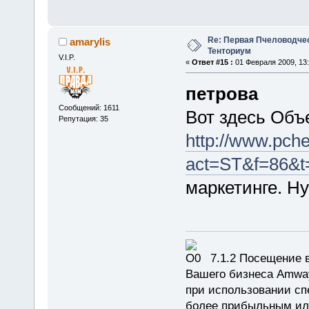
Re: Первая Пчеловодче
amarylis
Тенториум
V.I.P.
«
Ответ #15 :
01 Февраля 2009, 13:
петрова
Сообщений: 1611
Вот здесь Об
Репутация: 35
http://www.pche
act=ST&f=86&t
маркетинге. Ну
7.1.2 Посещение в
Вашего бизнеса Amway
при использовании сп
более прибыльным или