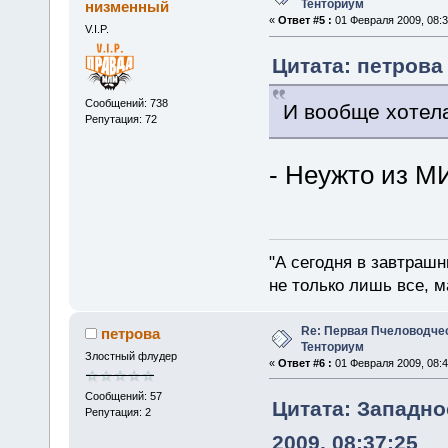
Тенториум
низменный
«
Ответ #5 :
01 Февраля 2009, 08:3
V.I.P.
Цитата: петрова 
Сообщений: 738
И вообще хотела
Репутация: 72
- Неужто из М
"А сегодня в завтрашн
не только лишь все, м
Re: Первая Пчеловодче
петрова
Тенториум
Злостный флудер
«
Ответ #6 :
01 Февраля 2009, 08:4
Сообщений: 57
Цитата: Западно
Репутация: 2
2009, 08:37:25