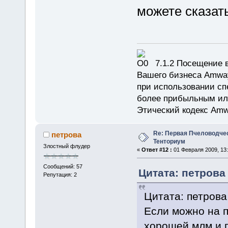
можете сказать
7.1.2 Посещение в
Вашего бизнеса Amway
при использовании сп
более прибыльным или
Этический кодекс Amw
Re: Первая Пчеловодче
петрова
Тенториум
Злостный флудер
«
Ответ #12 :
01 Февраля 2009, 13:
Сообщений: 57
Цитата: петрова 
Репутация: 2
Цитата: петрова
Если можно на 
хорошей млм и п