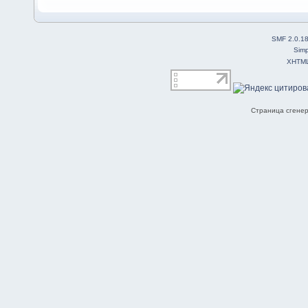
SMF 2.0.1
Simp
XHTM
Страница сгенер