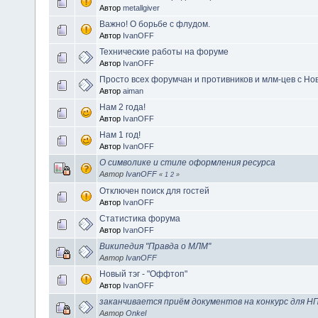
Автор
metallgiver
Важно! О борьбе с флудом.
Автор
IvanOFF
Технические работы на форуме
Автор
IvanOFF
Просто всех форумчан и противников и млм-цев с Но
Автор
aiman
Нам 2 года!
Автор
IvanOFF
Нам 1 год!
Автор
IvanOFF
О символике и стиле оформления ресурса
Автор
IvanOFF
«
1
2
»
Отключен поиск для гостей
Автор
IvanOFF
Статистика форума
Автор
IvanOFF
Википедия "Правда о МЛМ"
Автор
IvanOFF
Новый тэг - "Оффтоп"
Автор
IvanOFF
заканчивается приём документов на конкурс для Н
Автор
Onkel