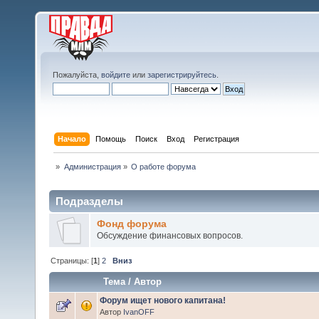
Пожалуйста,
войдите
или
зарегистрируйтесь
.
Начало
Помощь
Поиск
Вход
Регистрация
»
Администрация
»
О работе форума
Подразделы
Фонд форума
Обсуждение финансовых вопросов.
Страницы: [
1
]
2
Вниз
Тема
/
Автор
Форум ищет нового капитана!
Автор
IvanOFF