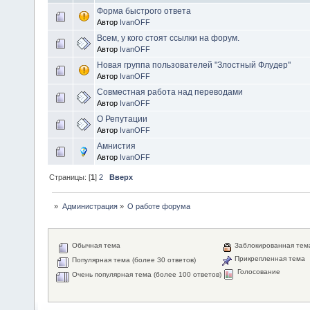
Форма быстрого ответа
Автор
IvanOFF
Всем, у кого стоят ссылки на форум.
Автор
IvanOFF
Новая группа пользователей "Злостный Флудер"
Автор
IvanOFF
Совместная работа над переводами
Автор
IvanOFF
О Репутации
Автор
IvanOFF
Амнистия
Автор
IvanOFF
Страницы: [
1
]
2
Вверх
»
Администрация
»
О работе форума
Обычная тема
Заблокированная тем
Прикрепленная тема
Популярная тема (более 30 ответов)
Голосование
Очень популярная тема (более 100 ответов)