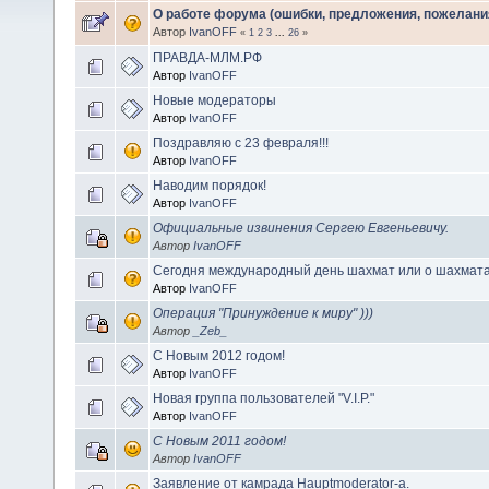
О работе форума (ошибки, предложения, пожелани
Автор
IvanOFF
«
1
2
3
...
26
»
ПРАВДА-МЛМ.РФ
Автор
IvanOFF
Новые модераторы
Автор
IvanOFF
Поздравляю с 23 февраля!!!
Автор
IvanOFF
Наводим порядок!
Автор
IvanOFF
Официальные извинения Сергею Евгеньевичу.
Автор
IvanOFF
Сегодня международный день шахмат или о шахмата
Автор
IvanOFF
Операция "Принуждение к миру" )))
Автор
_Zeb_
С Новым 2012 годом!
Автор
IvanOFF
Новая группа пользователей "V.I.P."
Автор
IvanOFF
С Новым 2011 годом!
Автор
IvanOFF
Заявление от камрада Hauptmoderator-а.