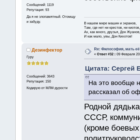
Сообщений: 1119
Репутация: 93
Да я не злопамятный. Отомщу
и забуду.
В нашем мире машин и экранов,
Там, где нет ни крестов, ни киотов,
Ах, как много, друзья, Дон Жуанов
И как мало, увы, Дон Кихотов!
Re: Философия, мать её 
Дезинфектор
«
Ответ #32 :
09 Февраля 202
Гуру
Цитата: Сергей 
Сообщений: 3643
На это вообще н
Репутация: 150
Кодирую от МЛМ-дурости
рассказал об о
Родной дядька
СССР, коммуни
(кроме боевых
политруководс