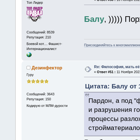
Топ Лидер
Балу
, ))))) П
Сообщений: 8539
Репутация: 210
Боевой кот.... Фашист-
Присоединяйтесь к многомиллион
Интернационалист
Re: Философия, мать её 
Дезинфектор
«
Ответ #51 :
11 Ноября 2023
Гуру
Цитата: Балу от 
Сообщений: 3643
Пардон, а под "
Репутация: 150
Кодирую от МЛМ-дурости
и разрушения г
процессы разло
стройматериало