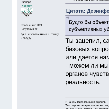
Эксперт
Цитата: Дезинфе
Будто бы объект
Сообщений: 1119
субъективных у
Репутация: 93
Да я не злопамятный. Отомщу
и забуду.
Ты зацепил, са
базовых вопро
или дается на
- можем ли м
органов чувст
реальность.
В нашем мире машин и экранов,
Там, где нет ни крестов, ни киотов,
Ах, как много, друзья, Дон Жуанов