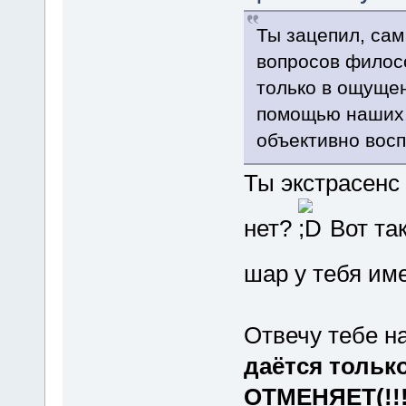
Ты зацепил, сам
вопросов филосо
только в ощущен
помощью наших,
объективно вос
Ты экстрасенс 
нет?
Вот так
шар у тебя име
Отвечу тебе на
даётся тольк
ОТМЕНЯЕТ(!!!