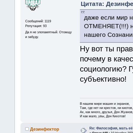
Цитата: Дезинфе
даже если мир н
Сообщений: 1119
ОТМЕНЯЕТ(!!!) 
Репутация: 93
Да я не злопамятный. Отомщу
нашего Сознания
и забуду.
Ну вот ты пра
почему в каче
социологию? Г
субъективно!
В нашем мире машин и экранов,
Там, где нет ни крестов, ни киотов,
Ах, как много, друзья, Дон Жуанов
И как мало, увы, Дон Кихотов!
Re: Философия, мать её 
Дезинфектор
«
Ответ #48 :
10 Ноября 2023