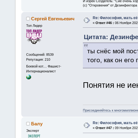
И изрек Создатель: "Сие очень хо
(с) "Откровения" от Дезинфектора
Re: Философия, мать её 
Сергей Евгеньевич
«
Ответ #46 :
06 Ноября 2023
Топ Лидер
Цитата: Дезинфе
ты снёс мой пос
Сообщений: 8539
того, как он ег
Репутация: 210
Боевой кот.... Фашист-
Интернационалист
Понятия не иею
Присоединяйтесь к многомиллион
Re: Философия, мать её 
Балу
«
Ответ #47 :
09 Ноября 2023
Эксперт