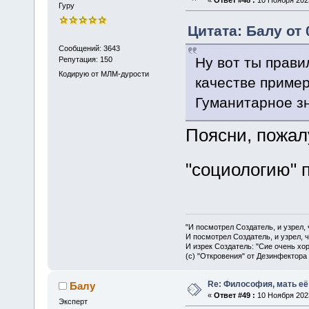
Гуру
Цитата: Балу от 
Сообщений: 3643
Ну вот ты прави
Репутация: 150
Кодирую от МЛМ-дурости
качестве приме
Гуманитарное зн
Поясни, пожалу
"социологию" 
"И посмотрел Создатель, и узрел,
И посмотрел Создатель, и узрел, 
И изрек Создатель: "Сие очень хо
(с) "Откровения" от Дезинфектора
Re: Философия, мать её 
Балу
«
Ответ #49 :
10 Ноября 2023
Эксперт