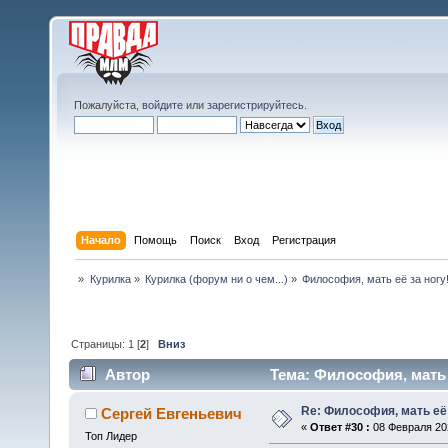
Пожалуйста,
войдите
или
зарегистрируйтесь
.
Начало
Помощь
Поиск
Вход
Регистрация
»
Курилка
»
Курилка (форум ни о чем...)
»
Философия, мать её за ногу
Страницы:
1
[
2
]
Вниз
Автор
Тема: Философия, мать е
Re: Философия, мать её 
Сергей Евгеньевич
«
Ответ #30 :
08 Февраля 202
Топ Лидер