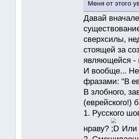
Меня от этого у
Давай вначал
существование
сверхсилы, не
стоящей за со
являющейся - 
И вообще... Не
фразами: "В ев
В злобного, за
(еврейского!) 
1. Русского ш
нраву?
Или 