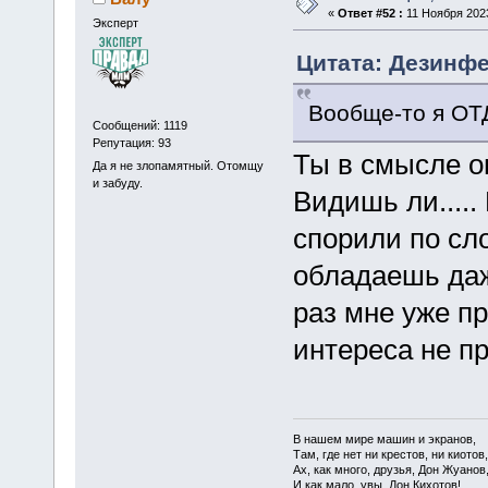
«
Ответ #52 :
11 Ноября 2023
Эксперт
Цитата: Дезинфе
Вообще-то я ОТ
Сообщений: 1119
Репутация: 93
Ты в смысле оп
Да я не злопамятный. Отомщу
и забуду.
Видишь ли.....
спорили по сл
обладаешь даж
раз мне уже пр
интереса не пр
В нашем мире машин и экранов,
Там, где нет ни крестов, ни киотов,
Ах, как много, друзья, Дон Жуанов
И как мало, увы, Дон Кихотов!