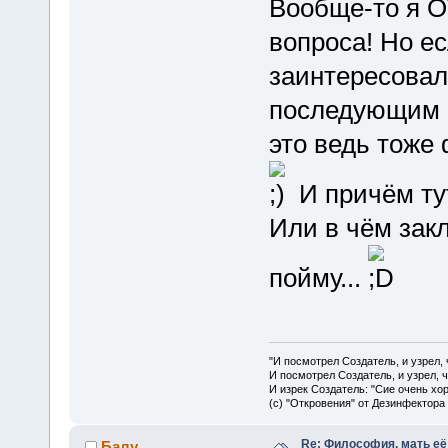
Вообще-то я О
вопроса! Но е
заинтересовал,
последующим с
это ведь тоже 
И причём ту
Или в чём зак
пойму...
"И посмотрел Создатель, и узрел,
И посмотрел Создатель, и узрел, 
И изрек Создатель: "Сие очень хо
(с) "Откровения" от Дезинфектора
Re: Философия, мать её 
Балу