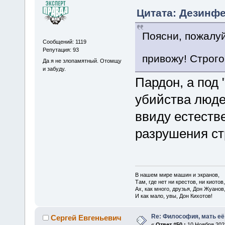
Цитата: Дезинфе
Поясни, пожалуй
Сообщений: 1119
Репутация: 93
привожу! Строго
Да я не злопамятный. Отомщу
и забуду.
Пардон, а под
убийства люде
ввиду естеств
разрушения с
В нашем мире машин и экранов,
Там, где нет ни крестов, ни киотов,
Ах, как много, друзья, Дон Жуанов
И как мало, увы, Дон Кихотов!
Re: Философия, мать её 
Сергей Евгеньевич
«
Ответ #50 :
10 Ноября 2023