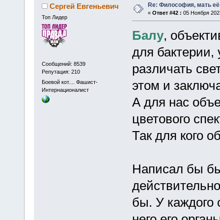
Re: Философия, мать её 
Сергей Евгеньевич
«
Ответ #42 :
05 Ноября 2023
Топ Лидер
Балу
, объект
для бактерии, 
Сообщений: 8539
различать свет
Репутация: 210
этом и заключа
Боевой кот.... Фашист-
Интернационалист
А для нас объ
цветового спек
Так для кого о
Написал бы бы
действительно
бы. У каждого 
него его орган