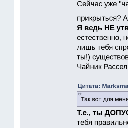
Сейчас уже "ч
прикрыться? А
Я ведь НЕ ут
естественно, н
лишь тебя сп
ты!) существов
Чайник Рассел
Цитата: Marksma
Так вот для меня
Т.е., ты ДОП
тебя правильн