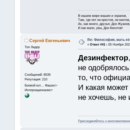
В нашем мире машин и экранов,
Там, где нет ни крестов, ни киотов,
Ах, как много, друзья, Дон Жуанов
И как мало, увы, Дон Кихотов!
Re: Философия, мать её 
Сергей Евгеньевич
«
Ответ #41 :
05 Ноября 2023
Топ Лидер
Дезинфектор
не одобрялось,
Сообщений: 8539
то, что официа
Репутация: 210
И какая может
Боевой кот.... Фашист-
Интернационалист
не хочешь, не
Присоединяйтесь к многомиллион