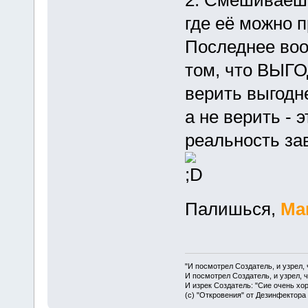
2. Смешиваешь
где её можно 
Последнее воо
том, что ВЫГО
верить выгодне
а не верить - 
реальность за
Палишься,
Ma
"И посмотрел Создатель, и узрел,
И посмотрел Создатель, и узрел, 
И изрек Создатель: "Сие очень хо
(с) "Откровения" от Дезинфектора