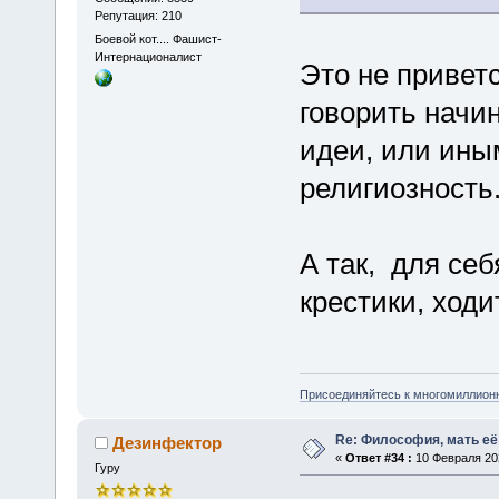
Репутация: 210
Боевой кот.... Фашист-
Интернационалист
Это не привет
говорить начи
идеи, или ины
религиозность
А так, для себ
крестики, ходи
Присоединяйтесь к многомиллион
Re: Философия, мать её 
Дезинфектор
«
Ответ #34 :
10 Февраля 202
Гуру