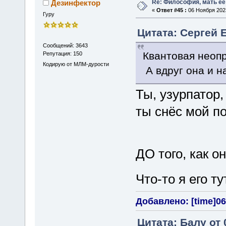
Re: Философия, мать её 
Дезинфектор
«
Ответ #45 :
06 Ноября 2023
Гуру
Цитата: Сергей Е
Сообщений: 3643
Квантовая неоп
Репутация: 150
Кодирую от МЛМ-дурости
А вдруг она и н
Ты, узурпато
ты снёс мой по
ДО того, как 
Что-то я его т
Добавлено: [time]06
Цитата: Балу от 