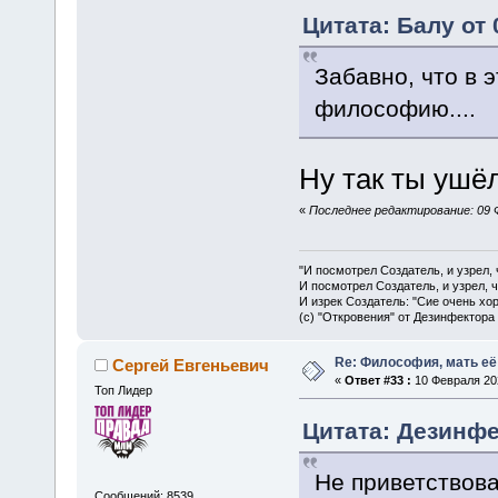
Цитата: Балу от 
Забавно, что в 
философию....
Ну так ты ушёл
«
Последнее редактирование: 09 
"И посмотрел Создатель, и узрел,
И посмотрел Создатель, и узрел, 
И изрек Создатель: "Сие очень хо
(с) "Откровения" от Дезинфектора
Re: Философия, мать её 
Сергей Евгеньевич
«
Ответ #33 :
10 Февраля 202
Топ Лидер
Цитата: Дезинфе
Не приветствова
Сообщений: 8539