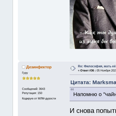
Re: Философия, мать её 
Дезинфектор
«
Ответ #36 :
05 Ноября 2023
Гуру
Цитата: Marksma
Сообщений: 3643
Напомню о "чайн
Репутация: 150
Кодирую от МЛМ-дурости
И снова попыт