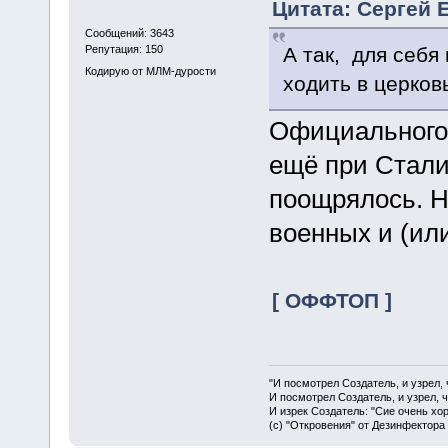
Цитата: Сергей 
Сообщений: 3643
А так, для себя
Репутация: 150
Кодирую от МЛМ-дурости
ходить в церков
Официального 
ещё при Стали
поощрялось. Н
военных и (ил
[ ОФФТОП ]
"И посмотрел Создатель, и узрел,
И посмотрел Создатель, и узрел, 
И изрек Создатель: "Сие очень хо
(с) "Откровения" от Дезинфектора