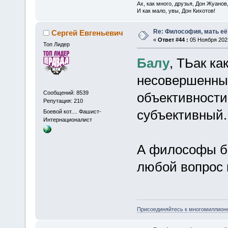
Ах, как много, друзья, Дон Жуанов
И как мало, увы, Дон Кихотов!
Re: Философия, мать её 
Сергей Евгеньевич
«
Ответ #44 :
05 Ноября 2023
Топ Лидер
Балу
, ТЬак к
несовершенныи
Сообщений: 8539
объективности
Репутация: 210
субъективный.
Боевой кот.... Фашист-
Интернационалист
А философы б
любой вопрос в
Присоединяйтесь к многомиллион