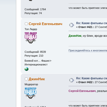
что может быть приятнее элега
Сообщений: 1764
Репутация: 74
Re: Какие фильмы с
Сергей Евгеньевич
«
Ответ #421 :
27 Сентяб
Топ Лидер
ДжинНик
, ну блин, вроде в
Присоединяйтесь к многомилл
Сообщений: 8539
Репутация: 210
Боевой кот.... Фашист-
Интернационалист
Re: Какие фильмы с
ДжинНик
«
Ответ #422 :
27 Сентяб
Модератор
Сергей Евгеньевич
, реаль
что может быть приятнее элега