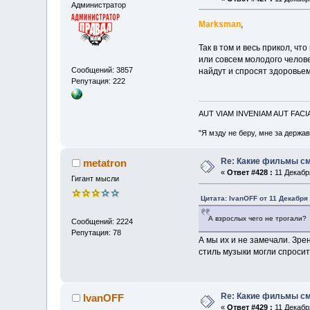
Администратор
Marksman
,
Так в том и весь прикол, чт
или совсем молодого челове
Сообщений: 3857
найдут и спросят здоровьем
Репутация: 222
AUT VIAM INVENIAM AUT FAC
"Я мзду не беру, мне за держа
Re: Какие фильмы с
metatron
«
Ответ #428 :
11 Декабря
Гигант мысли
Цитата: IvanOFF от 11 Декабря 
А взрослых чего не трогали?
Сообщений: 2224
Репутация: 78
А мы их и не замечали. Зрен
стиль музыки могли спросит
Re: Какие фильмы с
IvanOFF
«
Ответ #429 :
11 Декабря