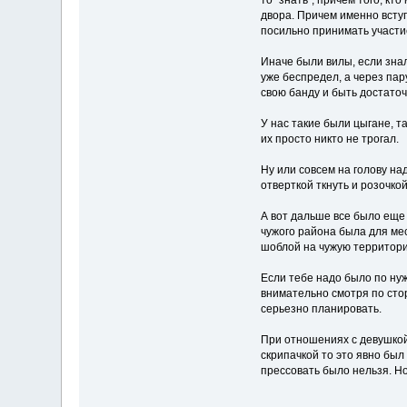
то "знать", причем того, к
двора. Причем именно вступ
посильно принимать участие
Иначе были вилы, если знали
уже беспредел, а через пару
свою банду и быть достато
У нас такие были цыгане, т
их просто никто не трогал.
Ну или совсем на голову на
отверткой ткнуть и розочко
А вот дальше все было еще 
чужого района была для ме
шоблой на чужую территор
Если тебе надо было по нуж
внимательно смотря по сто
серьезно планировать.
При отношениях с девушкой 
скрипачкой то это явно был 
прессовать было нельзя. Но