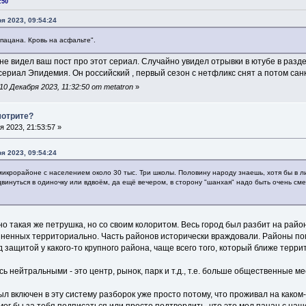
:50
я 2023, 09:54:24
пацана. Кровь на асфальте".
я не видел ваш пост про этот сериал. Случайно увидел отрывки в ютубе в раз
сериал Эпидемия. Он российский , первый сезон с нетфликс снят а потом сан
0 Декабря 2023, 11:32:50 от metatron
»
мотрите?
 2023, 21:53:57 »
я 2023, 09:54:24
микрорайоне с населением около 30 тыс. Три школы. Половину народу знаешь, хотя бы в л
двинуться в одиночку или вдвоём, да ещё вечером, в сторону "шанхая" надо быть очень с
о такая же петрушка, но со своим колоритом. Весь город был разбит на район
ненных территориально. Часть районов исторически враждовали. Районы поме
 защитой у какого-то крупного района, чаще всего того, который ближе терри
 нейтральными - это центр, рынок, парк и т.д., т.е. больше общественные м
 был включен в эту систему разборок уже просто потому, что проживал на како