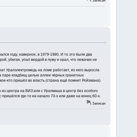
Записан
ался году, наверное, в 1979-1980. И то это были два
рой, убегая, упал мордой в лужу и орал, что лежачих не
бинат Уралэлектромедь на ломе работает, из него выросла
 На паре кладбищ целые аллеи чёрных гранитных
кое-кто пришёл во власть (страна ещё помнит Ройзмана).
ы из центра на ВИЗ или с Уралмаша в центр без особого
пришёлся где-то на начало 70-х или даже на конец 60-х.
Записан