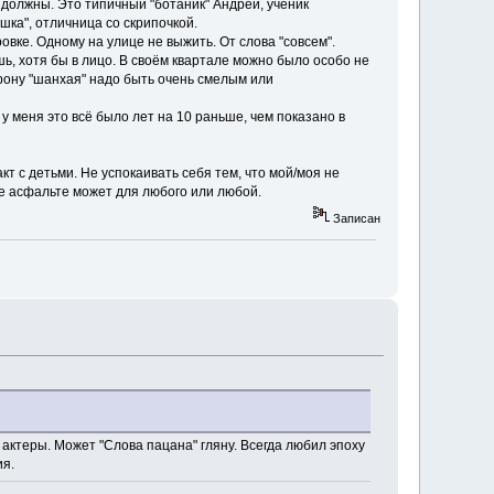
е должны. Это типичный "ботаник" Андрей, ученик
шка", отличница со скрипочкой.
ровке. Одному на улице не выжить. От слова "совсем".
ь, хотя бы в лицо. В своём квартале можно было особо не
орону "шанхая" надо быть очень смелым или
 у меня это всё было лет на 10 раньше, чем показано в
кт с детьми. Не успокаивать себя тем, что мой/моя не
не асфальте может для любого или любой.
Записан
 актеры. Может "Слова пацана" гляну. Всегда любил эпоху
ия.