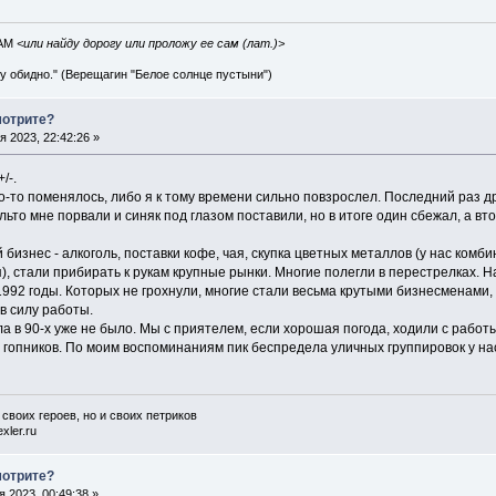
IAM
<или найду дорогу или проложу ее сам (лат.)>
ву обидно." (Верещагин "Белое солнце пустыни")
мотрите?
 2023, 22:42:26 »
/-.
то-то поменялось, либо я к тому времени сильно повзрослел. Последний раз др
льто мне порвали и синяк под глазом поставили, но в итоге один сбежал, а вто
й бизнес - алкоголь, поставки кофе, чая, скупка цветных металлов (у нас ком
), стали прибирать к рукам крупные рынки. Многие полегли в перестрелках.
992 годы. Которых не грохнули, многие стали весьма крутыми бизнесменами, 
в силу работы.
а в 90-х уже не было. Мы с приятелем, если хорошая погода, ходили с работ
 гопников. По моим воспоминаниям пик беспредела уличных группировок у нас 
 своих героев, но и своих петриков
xler.ru
мотрите?
 2023, 00:49:38 »