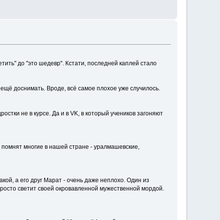
тить" до "это шедевр". Кстати, последней каплей стало
 ещё доснимать. Вроде, всё самое плохое уже случилось.
остки не в курсе. Да и в VK, в который учеников загоняют
а помнят многие в нашей стране - уралмашевские,
акой, а его друг Марат - очень даже неплохо. Один из
просто светит своей окровавленной мужественной мордой.