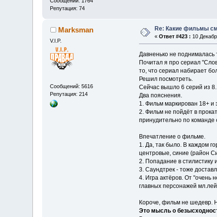
Сообщений: 1764
Репутация: 74
Re: Какие фильмы с
Marksman
«
Ответ #423 :
10 Декабря
V.I.P.
Давненько не поднималась 
Почитал я про сериал "Слов
то, что сериал набирает б
Решил посмотреть.
Сообщений: 5616
Сейчас вышло 6 серий из 8.
Репутация: 214
Два пояснения.
1. Фильм маркирован 18+ и 
2. Фильм не пойдёт в прокат
принудительно по команде с
Впечатление о фильме.
1. Да, так было. В каждом 
центровые, синие (район С
2. Попадание в стилистику 
3. Саундтрек - тоже достав
4. Игра актёров. От "очень 
главных персонажей мл.лей
Короче, фильм не шедевр. Н
Это мысль о безысходнос