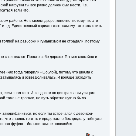
шего района. Обычно это был какой-нибудь авторитет со
ской нагрузки ты все равно должен был нести. Т.е.
саться если что.
воем районе. Не в своем, дворе, конечно, потому что это
" и т.д. Единственный вариант жить самому - это сколотить
ли толпой на разборки и гуманизмом не страдали, поэтому
не связывался. Просто себе дороже. Тот мог спокойно и
е (как тогда говорили - шоблой), потому что шобла с
ехватывалась и озвездюливалась. И вообще заходить
о, если знал кого. Или вдвоем по центральным улицам,
ой тоже не трогали, но путь обратно нужно было
и закорифаниться, но если ты встречался с девочкой-
ть, что знаешь того-то и вроде как по беспределу тебя уже
прогнал фуфло - больше там не появляйся.