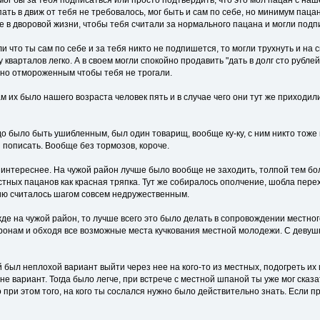
то мог бы за тебя подписаться или просто подтвердить, что это мол пацан с на
ать в движ от тебя не требовалось, мог быть и сам по себе, но минимум пацан
 в дворовой жизни, чтобы тебя считали за нормального пацана и могли подпи
 что ты сам по себе и за тебя никто не подпишется, то могли трухнуть и на с
 кварталов легко. А в своем могли спокойно продавить "дать в долг сто рублей
чно отмороженным чтобы тебя не трогали.
ам их было нашего возраста человек пять и в случае чего они тут же приходи
до было быть ушибленным, был один товарищ, вообще ку-ку, с ним никто тоже 
й пописать. Вообще без тормозов, короче.
интереснее. На чужой район лучше было вообще не заходить, толпой тем боле
стных пацанов как красная тряпка. Тут же собиралось ополчение, шобла пер
ию считалось шагом совсем недружественным.
де на чужой район, то лучше всего это было делать в сопровождении местног
ронам и обходя все возможные места кучкования местной молодежи. С девушк
был неплохой вариант выйти через нее на кого-то из местных, подогреть их 
не вариант. Тогда было легче, при встрече с местной шпаной ты уже мог сказа
 при этом того, на кого ты сослался нужно было действительно знать. Если 