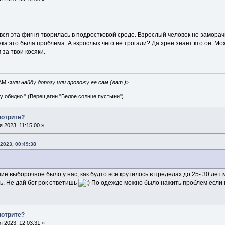
о вся эта фигня творилась в подростковой среде. Взрослый человек не заморачи
ка это была проблема. А взрослых чего не трогали? Да хрен знает кто он. Мож
 за твои косяки.
IAM
<или найду дорогу или проложу ее сам (лат.)>
ву обидно." (Верещагин "Белое солнце пустыни")
мотрите?
 2023, 11:15:00 »
2023, 00:49:38
ие выборочное было у нас, как будто все крутилось в пределах до 25- 30 лет 
ь. Не дай бог рок ответишь
По одежде можно было нажить проблем если не
мотрите?
 2023, 12:03:31 »