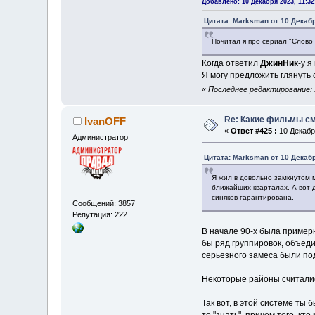
Добавлено: 10 Декабря 2023, 11:32
Цитата: Marksman от 10 Декабр
Почитал я про сериал "Слово 
Когда ответил
ДжинНик
-у 
Я могу предложить глянуть 
«
Последнее редактирование: 1
Re: Какие фильмы с
IvanOFF
«
Ответ #425 :
10 Декабря
Администратор
Цитата: Marksman от 10 Декабр
Я жил в довольно замкнутом 
ближайших кварталах. А вот 
синяков гарантирована.
Сообщений: 3857
Репутация: 222
В начале 90-х была примерн
бы ряд группировок, объеди
серьезного замеса были под
Некоторые районы считались
Так вот, в этой системе ты