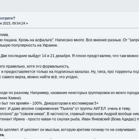
мотрите?
 2023, 09:54:24 »
тема.
о пацана. Кровь на асфальте". Написано много. Все мнения разные. От "запре
ольшую популярность на Украине.
 Две последние выйдут 14 и 21 декабря. Я плохо представляю, что там можно
это правильно, хотя это формальность.
 и предоставляется только на подписных каналах. Ну, типа, про торренты подр
 самого верха, можно найти всё, что угодно.
городе по разному. Например, название некоторых группировок из моего город
иние Камни).
и быт тех времён - 100%. Декораторам и костюмерам 5+
ляет. И даже вполне современная "Пыяла" от группы АИГЕЛ очень в тему.
неплохо" до "совсем никак". В частности, главный персонаж Андрей вообще ник
тенант Ирина - просто какая-то снулая рыба. Иван Янковский (Вова Адидас) 
о цепляет. И цепляет он мыслью, которую критики почему-то не озвучивают.
ти.