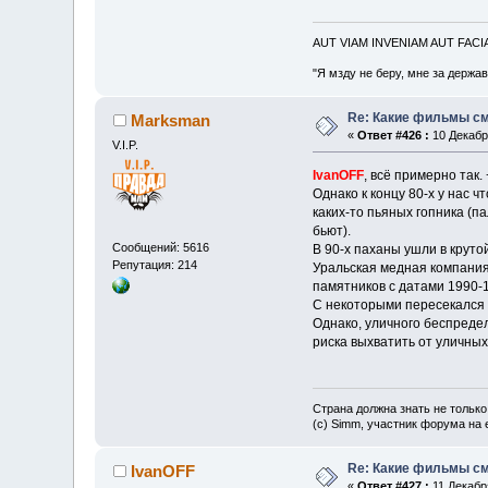
AUT VIAM INVENIAM AUT FAC
"Я мзду не беру, мне за держа
Re: Какие фильмы с
Marksman
«
Ответ #426 :
10 Декабря
V.I.P.
IvanOFF
, всё примерно так. +
Однако к концу 80-х у нас ч
каких-то пьяных гопника (па
бьют).
Сообщений: 5616
В 90-х паханы ушли в круто
Репутация: 214
Уральская медная компания
памятников с датами 1990-1
С некоторыми пересекался 
Однако, уличного беспредел
риска выхватить от уличных
Страна должна знать не только
(c) Simm, участник форума на e
Re: Какие фильмы с
IvanOFF
«
Ответ #427 :
11 Декабря