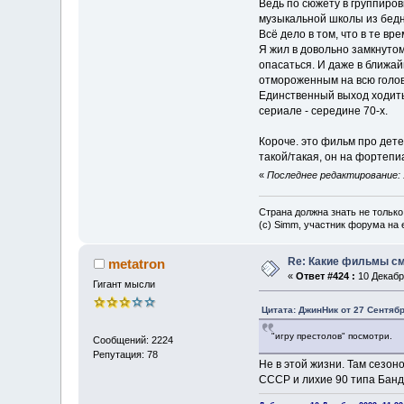
Ведь по сюжету в группиров
музыкальной школы из бедно
Всё дело в том, что в те вр
Я жил в довольно замкнутом
опасаться. И даже в ближай
отмороженным на всю голов
Единственный выход ходить к
сериале - середине 70-х.
Короче. это фильм про детей
такой/такая, он на фортепи
«
Последнее редактирование: 
Страна должна знать не только
(c) Simm, участник форума на e
Re: Какие фильмы с
metatron
«
Ответ #424 :
10 Декабря
Гигант мысли
Цитата: ДжинНик от 27 Сентябр
"игру престолов" посмотри.
Сообщений: 2224
Репутация: 78
Не в этой жизни. Там сезон
СССР и лихие 90 типа Банд