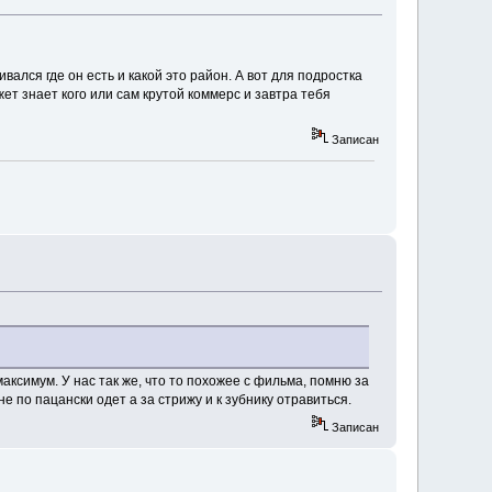
вался где он есть и какой это район. А вот для подростка
ет знает кого или сам крутой коммерс и завтра тебя
Записан
максимум. У нас так же, что то похожее с фильма, помню за
 по пацански одет а за стрижу и к зубнику отравиться.
Записан