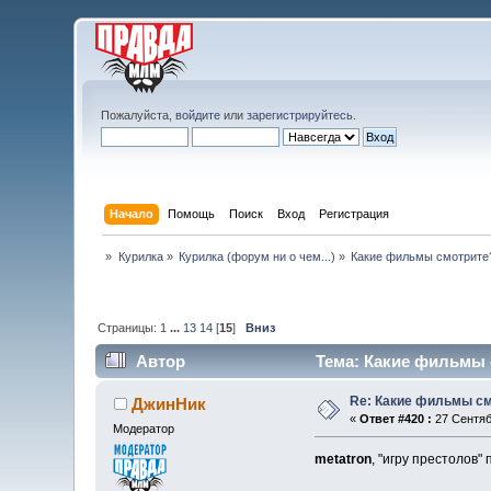
Пожалуйста,
войдите
или
зарегистрируйтесь
.
Начало
Помощь
Поиск
Вход
Регистрация
»
Курилка
»
Курилка (форум ни о чем...)
»
Какие фильмы смотрите
Страницы:
1
...
13
14
[
15
]
Вниз
Автор
Тема: Какие фильмы с
Re: Какие фильмы с
ДжинНик
«
Ответ #420 :
27 Сентяб
Модератор
metatron
, "игру престолов"