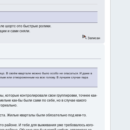
деле шортс-это быстрые ролики.
кции и сами сняли.
Записан
ицо. В своём квартале можно было особо не опасаться. И даже в
мелым или отмороженным на всю голову. В лучшем случае пара
ы, которые контролировали свои группировки, точнее как-
льче как-бы были сами по себе, но в случае какого
ториально.
еста. Жилые кварталы были обязательно под кем-то.
м-то районе. И тебе для выживания уже требовалось кого-