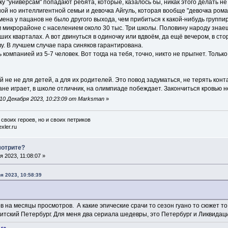
ку "универсам" попадают ребята, которые, казалось бы, никак этого делать н
й но интеллигентной семьи и девочка Айгуль, которая вообще "девочка рома
емена у пацанов не было другого выхода, чем прибиться к какой-нибудь группи
 микрорайоне с населением около 30 тыс. Три школы. Половину народу знаеш
ших кварталах. А вот двинуться в одиночку или вдвоём, да ещё вечером, в ст
у. В лучшем случае пара синяков гарантирована.
омпанией из 5-7 человек. Вот тогда на тебя, точно, никто не прыгнет. Только
 не не для детей, а для их родителей. Это повод задуматься, не терять конта
ане играет, в школе отличник, на олимпиаде побеждает. Закончиться кровью 
10 Декабря 2023, 10:23:09 от Marksman
»
 своих героев, но и своих петриков
xler.ru
мотрите?
 2023, 11:08:07 »
я 2023, 10:58:39
ов на месяцы просмотров. А какие эпические срачи то сезон гуано то сюжет то
итский Петербург. Для меня два сериала шедевры, это Петербург и Ликвидац