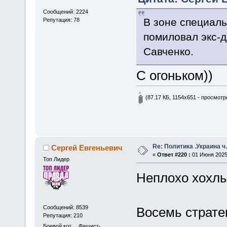
Сообщений: 2224
В зоне специал
Репутация: 78
помиловал экс-
Савченко.
С огоньком))
(87.17 КБ, 1154x651 - просмотре
Re: Политика .Украина ч
Сергей Евгеньевич
«
Ответ #220 :
01 Июня 2025,
Топ Лидер
Неплохо хохлы
Сообщений: 8539
Восемь стратег
Репутация: 210
Боевой кот.... Фашист-