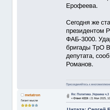
Ерофеева.
Сегодня же ст
президентом Р
ФАБ-3000. Уда
бригады ТрО 
депутата, соо
Романов.
Присоединяйтесь к многомиллион
Re: Политика .Украина ч.3
metatron
«
Ответ #219 :
21 Мая 2025, 10
Гигант мысли
Цитата: Сергей Е