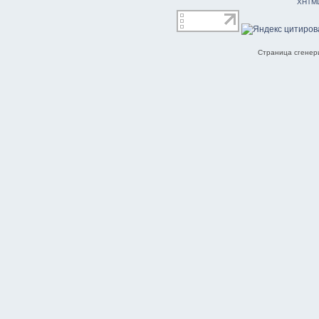
XHTM
Страница сгенери