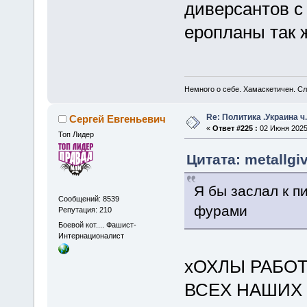
диверсантов с
еропланы так 
Немного о себе. Хамаскетичен. С
Re: Политика .Украина ч
Сергей Евгеньевич
«
Ответ #225 :
02 Июня 2025,
Топ Лидер
Цитата: metallgi
Я бы заслал к п
Сообщений: 8539
фурами
Репутация: 210
Боевой кот.... Фашист-
Интернационалист
хОХЛЫ РАБОТ
ВСЕХ НАШИХ