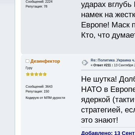
Сообщений: 2224
ударах вглубь
Репутация: 78
намек на жест
Европе! Маск п
Кто, что думае
Re: Политика .Украина ч
Дезинфектор
«
Ответ #211 :
13 Сентября 2
Гуру
Не шутка! Дол
Сообщений: 3643
НАТО в Европе 
Репутация: 150
ядеркой (такти
Кодирую от МЛМ-дурости
стратегией, ес
это знают!
Добавлено: 13 Сентя