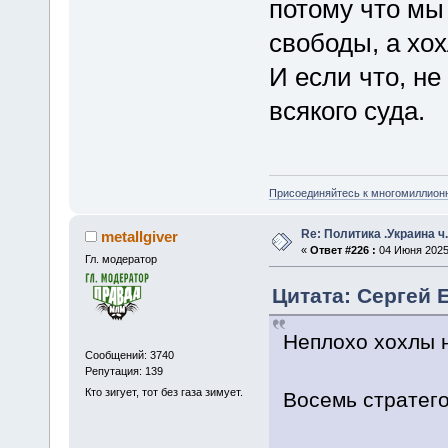
потому что мы
свободы, а хо
И если что, не
всякого суда.
Присоединяйтесь к многомиллион
Re: Политика .Украина ч
metallgiver
«
Ответ #226 :
04 Июня 2025,
Гл. модератор
Цитата: Сергей 
Неплохо хохлы 
Сообщений: 3740
Репутация: 139
Кто зигует, тот без газа зимует.
Восемь стратего