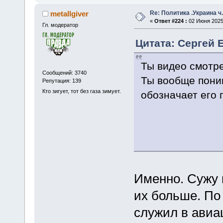
Re: Политика .Украина ч
metallgiver
«
Ответ #224 :
02 Июня 2025,
Гл. модератор
Цитата: Сергей 
Ты видео смотр
Сообщений: 3740
Ты вообще поним
Репутация: 139
Кто зигует, тот без газа зимует.
обозначает его 
Именно. Сужу 
их больше. По
служил в авиа