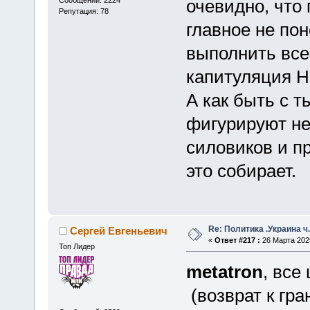
очевидно, что
Репутация: 78
главное не по
выполнить все
капитуляция Н
А как быть с 
фигурируют не
силовиков и п
это собирает.
Re: Политика .Украина ч
Сергей Евгеньевич
«
Ответ #217 :
26 Марта 2025
Топ Лидер
metatron
, все
(возврат к гра