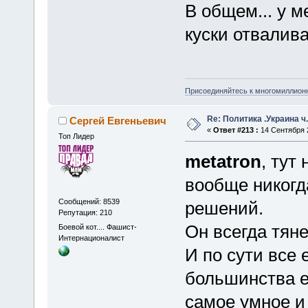
В общем... у м
куски отвалива
Присоединяйтесь к многомиллион
Re: Политика .Украина ч
Сергей Евгеньевич
«
Ответ #213 :
14 Сентября 2
Топ Лидер
metatron
, тут
вообще никогд
Сообщений: 8539
решений.
Репутация: 210
Он всегда тяне
Боевой кот.... Фашист-
Интернационалист
И по сути все
большинства е
самое умное и 