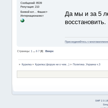
Сообщений: 8539
Репутация: 210
Да мы и за 5 л
Боевой кот.... Фашист-
Интернационалист
восстановить.
Присоединяйтесь к многомиллион
Страницы:
1
...
6
7
[
8
]
Вверх
»
Курилка
»
Курилка (форум ни о чем...)
»
Политика .Украина ч.3
SMF 2.0.1
Simp