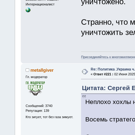
уничтожено.
Интернационалист
Странно, что 
уничтожить зе
Присоединяйтесь к многомиллион
Re: Политика .Украина ч
metallgiver
«
Ответ #221 :
02 Июня 2025,
Гл. модератор
Цитата: Сергей 
Неплохо хохлы 
Сообщений: 3740
Репутация: 139
Кто зигует, тот без газа зимует.
Восемь стратего