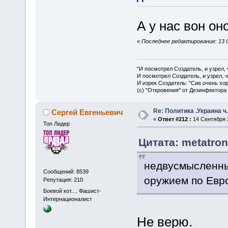
А у нас вон он
«
Последнее редактирование: 13 
"И посмотрел Создатель, и узрел,
И посмотрел Создатель, и узрел, 
И изрек Создатель: "Сие очень хо
(с) "Откровения" от Дезинфектора
Re: Политика .Украина ч
Сергей Евгеньевич
«
Ответ #212 :
14 Сентября 2
Топ Лидер
Цитата: metatron
недвусмысленны
Сообщений: 8539
оружием по Евр
Репутация: 210
Боевой кот.... Фашист-
Интернационалист
Не верю.