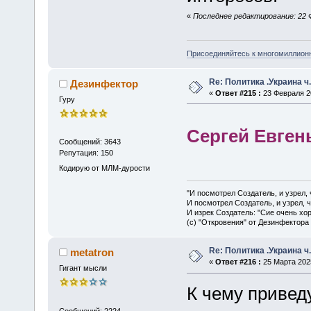
«
Последнее редактирование: 22 Ф
Присоединяйтесь к многомиллион
Re: Политика .Украина ч
Дезинфектор
«
Ответ #215 :
23 Февраля 20
Гуру
Сергей Евген
Сообщений: 3643
Репутация: 150
Кодирую от МЛМ-дурости
"И посмотрел Создатель, и узрел,
И посмотрел Создатель, и узрел, 
И изрек Создатель: "Сие очень хо
(с) "Откровения" от Дезинфектора
Re: Политика .Украина ч
metatron
«
Ответ #216 :
25 Марта 2025
Гигант мысли
К чему приведу
Сообщений: 2224