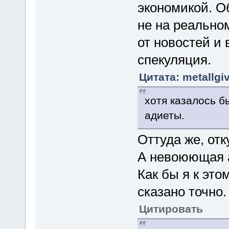
экономикой. О
не на реально
от новостей и 
спекуляция.
Цитата: metallgi
хотя казалось б
адиеты.
Оттуда же, отк
А невоюющая а
Как бы я к это
сказано точно.
Цитировать