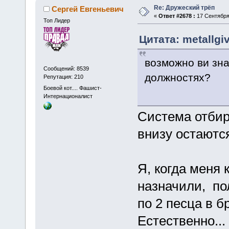
Re: Дружеский трёп
Сергей Евгеньевич
«
Ответ #2678 :
17 Сентября 
Топ Лидер
Цитата: metallgi
возможно ви зна
Сообщений: 8539
должностях?
Репутация: 210
Боевой кот.... Фашист-
Интернационалист
Система отбир
внизу остаютс
Я, когда меня
назначили, по
по 2 песца в б
Естественно...