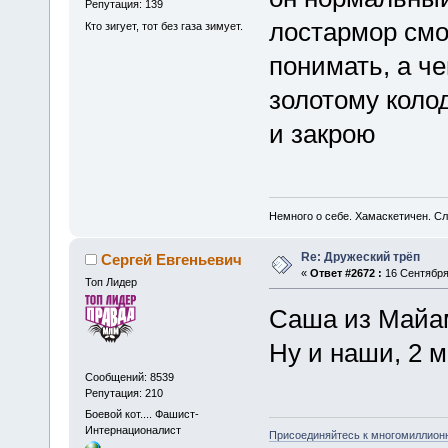
Репутация: 139
лостармор смот
Кто зигует, тот без газа зимует.
понимать, а че
золотому колод
и закрою
Немного о себе. Хамаскетичен. С
Re: Дружеский трёп
Сергей Евгеньевич
«
Ответ #2672 :
16 Сентября 
Топ Лидер
Саша из Майа
Ну и наши, 2 м
Сообщений: 8539
Репутация: 210
Боевой кот.... Фашист-
Интернационалист
Присоединяйтесь к многомиллион