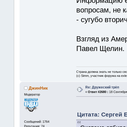
Информацию ем
вопросам, не 
- сугубо втори
Взгляд из Аме
Павел Щелин.
Страна должна знать не только сво
(c) Simm, участник форума на exler
Re: Дружеский трёп
ДжинНик
«
Ответ #2680 :
18 Сентября 
Модератор
Цитата: Сергей Е
Сообщений: 1764
Репутация: 74