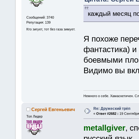
каждый месяц по
Сообщений: 3740
Репутация: 139
Кто зигует, тот без газа зимует.
Я похоже пере
фантастика) и
боевмыми плов
Видимо вы вкл
Немного о себе. Хамаскетичен. С
Re: Дружеский трёп
Сергей Евгеньевич
«
Ответ #2682 :
19 Сентября 
Топ Лидер
metallgiver
, с
русский язык.