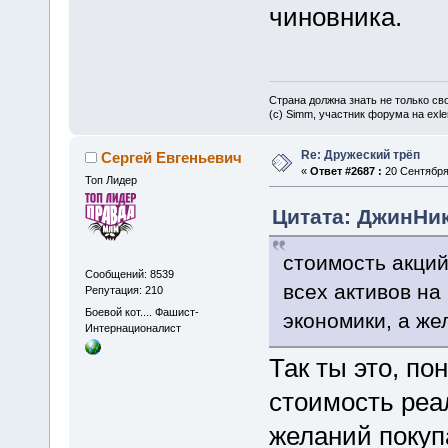
чиновника.
Страна должна знать не только сво
(c) Simm, участник форума на exler
Re: Дружеский трёп
Сергей Евгеньевич
«
Ответ #2687 :
20 Сентября 
Топ Лидер
Цитата: ДжинНик
стоимость акций
Сообщений: 8539
всех активов на
Репутация: 210
Боевой кот.... Фашист-
экономики, а же
Интернационалист
Так ты это, по
стоимость реа
желаний покуп