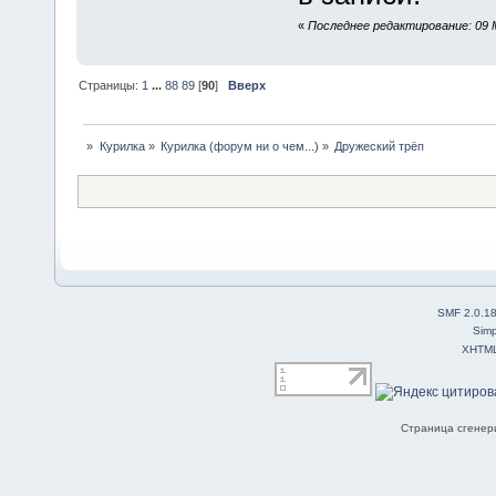
«
Последнее редактирование: 09 М
Страницы:
1
...
88
89
[
90
]
Вверх
»
Курилка
»
Курилка (форум ни о чем...)
»
Дружеский трёп 
SMF 2.0.1
Simp
XHTM
Страница сгенери