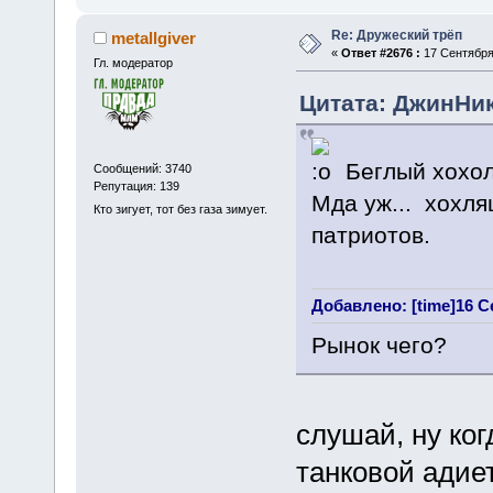
Re: Дружеский трёп
metallgiver
«
Ответ #2676 :
17 Сентября 
Гл. модератор
Цитата: ДжинНик
Беглый хохол
Сообщений: 3740
Репутация: 139
Мда уж... хохл
Кто зигует, тот без газа зимует.
патриотов.
Добавлено: [time]16 Се
Рынок чего?
слушай, ну ког
танковой адие