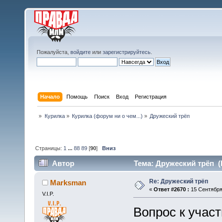
Пожалуйста,
войдите
или
зарегистрируйтесь
.
Начало
Помощь
Поиск
Вход
Регистрация
»
Курилка
»
Курилка (форум ни о чем...)
»
Дружеский трёп 
Страницы:
1
...
88
89
[
90
]
Вниз
Автор
Тема: Дружеский трёп (
Re: Дружеский трёп
Marksman
«
Ответ #2670 :
15 Сентября 
V.I.P.
Вопрос к учас