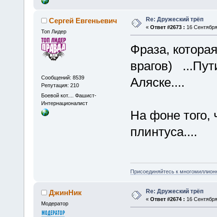
Re: Дружеский трёп
Сергей Евгеньевич
«
Ответ #2673 :
16 Сентября 
Топ Лидер
Фраза, котора
врагов) ...Пут
Сообщений: 8539
Аляске....
Репутация: 210
Боевой кот.... Фашист-
Интернационалист
На фоне того,
плинтуса....
Присоединяйтесь к многомиллион
Re: Дружеский трёп
ДжинНик
«
Ответ #2674 :
16 Сентября 
Модератор