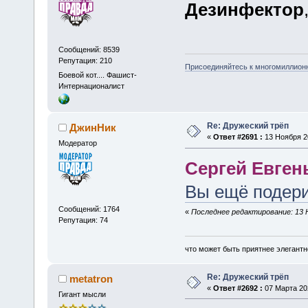
Дезинфектор
Сообщений: 8539
Репутация: 210
Присоединяйтесь к многомиллион
Боевой кот.... Фашист-
Интернационалист
Re: Дружеский трёп
ДжинНик
«
Ответ #2691 :
13 Ноября 20
Модератор
Сергей Евген
Вы ещё подери
Сообщений: 1764
«
Последнее редактирование: 13 
Репутация: 74
что может быть приятнее элегантн
Re: Дружеский трёп
metatron
«
Ответ #2692 :
07 Марта 202
Гигант мысли