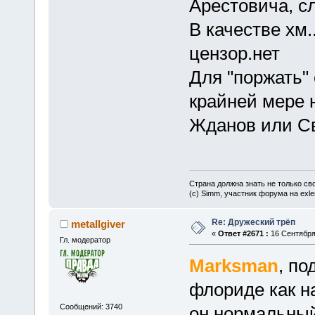
Арестовича, с
В качестве хм
цензор.нет
Для "поржать"
крайней мере н
Жданов или С
Страна должна знать не только сво
(c) Simm, участник форума на exler
Re: Дружеский трёп
metallgiver
«
Ответ #2671 :
16 Сентября 
Гл. модератор
Marksman
, по
флориде как н
Сообщений: 3740
он нормальный