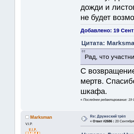
дожди и листо
не будет возм
Добавлено: 19 Сентя
Цитата: Marksma
Рад, что участн
С возвращение
мертв. Спасибо
шкафа.
«
Последнее редактирование: 19 С
Re: Дружеский трёп
Marksman
«
Ответ #2686 :
20 Сентября 
V.I.P.