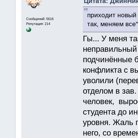
Цитата: ДжинНик
приходит новый 
Сообщений: 5616
так, меняем все"
Репутация: 214
Гы... У меня т
неправильный 
подчинённые б
конфликта с в
уволили (перев
отделом в зав.
человек, выро
студента до и
уровня. Жаль п
него, со време