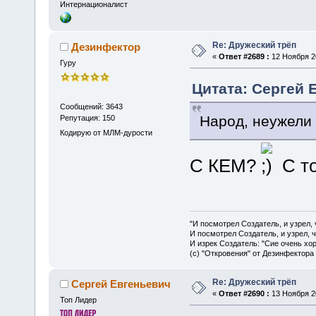
Интернационалист
Re: Дружеский трёп
Дезинфектор
«
Ответ #2689 :
12 Ноября 20
Гуру
Цитата: Сергей Е
Сообщений: 3643
Народ, неужели 
Репутация: 150
Кодирую от МЛМ-дурости
С КЕМ?
С то
"И посмотрел Создатель, и узрел,
И посмотрел Создатель, и узрел, 
И изрек Создатель: "Сие очень хо
(с) "Откровения" от Дезинфектора
Re: Дружеский трёп
Сергей Евгеньевич
«
Ответ #2690 :
13 Ноября 20
Топ Лидер