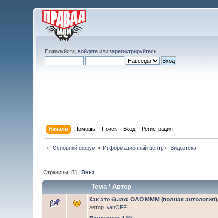
Пожалуйста,
войдите
или
зарегистрируйтесь
.
Начало
Помощь
Поиск
Вход
Регистрация
»
Основной форум
»
Информационный центр
»
Видеотека
Страницы: [
1
]
Вниз
Тема
/
Автор
Как это было: ОАО МММ (полная антология).
Автор
IvanOFF