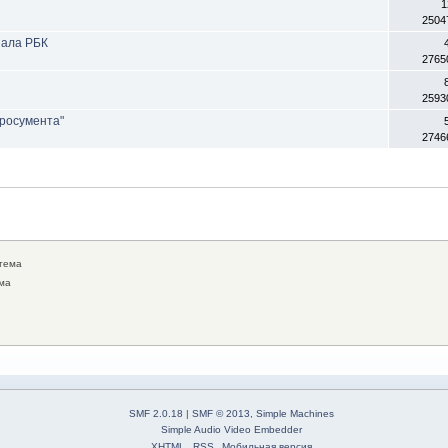
1
2504
нала РБК
2765
2593
росумента"
2746
тема
ма
SMF 2.0.18
|
SMF © 2013
,
Simple Machines
Simple Audio Video Embedder
XHTML
RSS
Мобильная версия