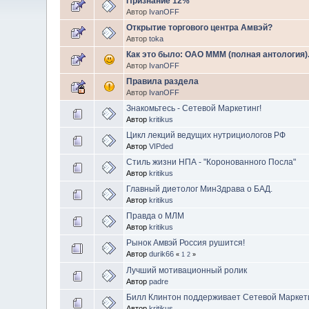
Признание 12%
Автор
IvanOFF
Открытие торгового центра Амвэй?
Автор
toka
Как это было: ОАО МММ (полная антология).
Автор
IvanOFF
Правила раздела
Автор
IvanOFF
Знакомьтесь - Сетевой Маркетинг!
Автор
kritikus
Цикл лекций ведущих нутрициологов РФ
Автор
VIPded
Стиль жизни НПА - "Коронованного Посла"
Автор
kritikus
Главный диетолог МинЗдрава о БАД.
Автор
kritikus
Правда о МЛМ
Автор
kritikus
Рынок Амвэй Россия рушится!
Автор
durik66
«
1
2
»
Лучший мотивационный ролик
Автор
padre
Билл Клинтон поддерживает Сетевой Маркет
Автор
kritikus