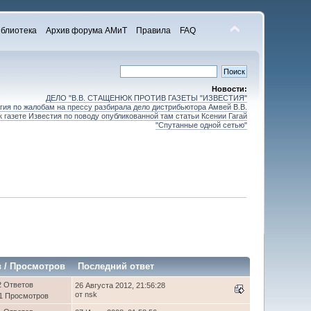
блиотека
Архив форума АМиТ
Правила
FAQ
Новости:
ДЕЛО "В.В. СТАЩЕНЮК ПРОТИВ ГАЗЕТЫ "ИЗВЕСТИЯ"
ия по жалобам на прессу разбирала дело дистрибьютора Амвей В.В.
 газете Известия по поводу опубликованной там статьи Ксении Гагай
"Спутанные одной сетью"
в
/
Просмотров
Последний ответ
2 Ответов
26 Августа 2012, 21:56:28
от nsk
1 Просмотров