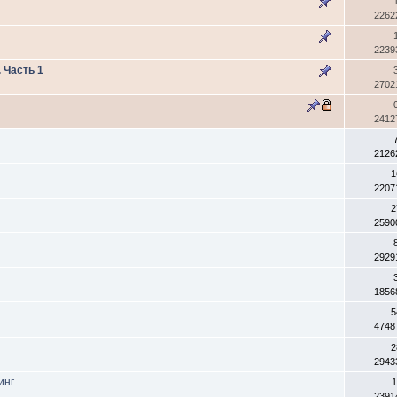
2262
2239
 Часть 1
2702
2412
2126
1
2207
2
2590
2929
1856
5
4748
2
2943
инг
1
2391