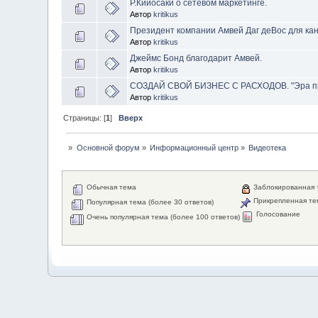
Р.Кийосаки о сетевом маркетинге.
Автор
kritikus
Президент компании Амвей Даг деВос для ка
Автор
kritikus
Джеймс Бонд благодарит Амвей.
Автор
kritikus
СОЗДАЙ СВОЙ БИЗНЕС С РАСХОДОВ. "Эра п
Автор
kritikus
Страницы: [
1
]
Вверх
»
Основной форум
»
Информационный центр
»
Видеотека
Обычная тема
Заблокированная 
Прикрепленная те
Популярная тема (более 30 ответов)
Голосование
Очень популярная тема (более 100 ответов)