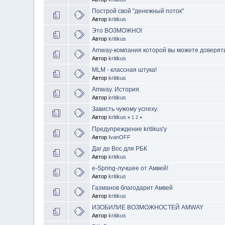
Построй свой "денежный поток"
Автор
kritikus
Это ВОЗМОЖНО!
Автор
kritikus
Amway-компания которой вы можете доверять
Автор
kritikus
MLM - классная штука!
Автор
kritikus
Amway. История.
Автор
kritikus
Зависть чужому успеху.
Автор
kritikus
«
1
2
»
Предупреждение kritikus'у
Автор
IvanOFF
Даг де Вос для РБК
Автор
kritikus
e-Spring-лучшее от Амвей!
Автор
kritikus
Газманов благодарит Амвей
Автор
kritikus
ИЗОБИЛИЕ ВОЗМОЖНОСТЕЙ AMWAY
Автор
kritikus