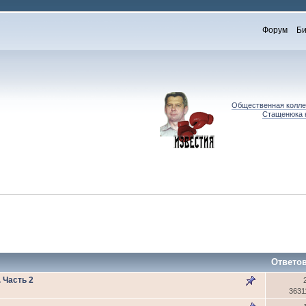
Форум
Би
Общественная коллег
Стащенюка к
Ответо
 Часть 2
3631