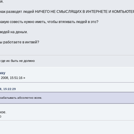
я.
ть, как разводят людей НИЧЕГО НЕ СМЫСЛЯЩИХ В ИНТЕРНЕТЕ И КОМПЬЮТЕ
 какую совесть нужно иметь, чтобы втягивать людей в это?
юдей на деньги.
ы работаете в интвей?
где их быть не должно
way
2008, 15:51:16 »
8, 15:22:29
рабатывать абсолютно всем.
ное.
0