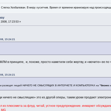
. Слегка Хизбалован. В меру хуситчив. Время от времени иранизирую над происходящ
way
2008, 17:23:53 »
08, 15:24:21
МЛМ в принципе, и, похоже, просто наметили себе жертву, и «мочите» ее по ч
08, 15:24:21
, как разводят людей НИЧЕГО НЕ СМЫСЛЯЩИХ В ИНТЕРНЕТЕ И КОМПЬЮТЕРАХ на
"бизнес
и ничего не смыслящие» это из другой оперы, таким уроки продают электронн
 из плюсомета за флуд. читай, устное предупреждение. инмаркет обсуждаем
. MG