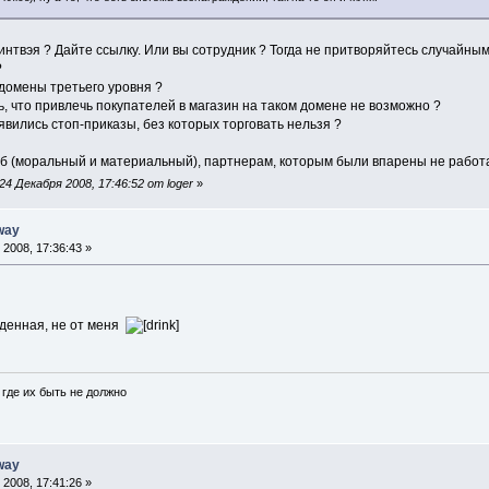
интвэя ? Дайте ссылку. Или вы сотрудник ? Тогда не притворяйтесь случайны
?
 домены третьего уровня ?
, что привлечь покупателей в магазин на таком домене не возможно ?
вились стоп-приказы, без которых торговать нельзя ?
б (моральный и материальный), партнерам, которым были впарены не работ
4 Декабря 2008, 17:46:52 от loger
»
way
2008, 17:36:43 »
денная, не от меня
где их быть не должно
way
2008, 17:41:26 »