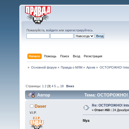
Пожалуйста,
войдите
или
зарегистрируйтесь
.
Начало
Помощь
Поиск
Вход
Регистрация
»
Основной форум
»
Правда о МЛМ
»
Архив
»
ОСТОРОЖНО! Intw
Страницы:
1
2
[
3
]
4
5
...
18
Вниз
Автор
Тема: ОСТОРОЖНО! In
Re: ОСТОРОЖНО! Int
Daser
«
Ответ #60 :
24 Декабря 
V.I.P.
filya