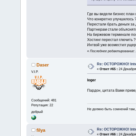
Где вы видели бизнес план 
Что конкретно улучшилось 
Перестали брать деньги за
Партнерам стали объяснять
На биржевом терминале поя
Хостинг перестал глючить ?
Интвэй уже возместил ущер
«
Последнее редактирование: 2
Re: ОСТОРОЖНО! Int
Daser
«
Ответ #65 :
24 Декабря 
V.I.P.
loger
Пардон, цитата Вами приве
Сообщений: 481
Репутация: 22
Не должно быть сомнений там, 
добрый
Re: ОСТОРОЖНО! Int
filya
«
Ответ #66 :
24 Декабря 