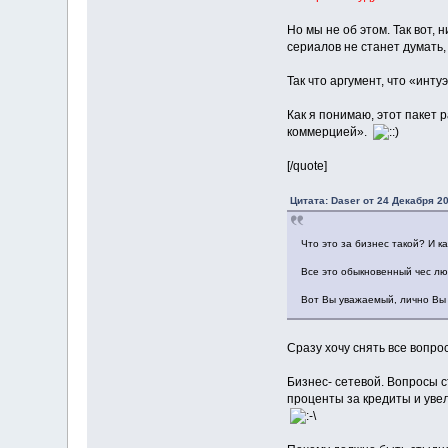
Но мы не об этом. Так вот, 
сериалов не станет думать, 
Так что аргумент, что «инту
Как я понимаю, этот пакет 
коммерцией».
[/quote]
Цитата: Daser от 24 Декабря 20
Что это за бизнес такой? И к
Все это обыкновенный чес лю
Вот Вы уважаемый, лично Вы
Сразу хочу снять все вопро
Бизнес- сетевой. Вопросы 
проценты за кредиты и уве