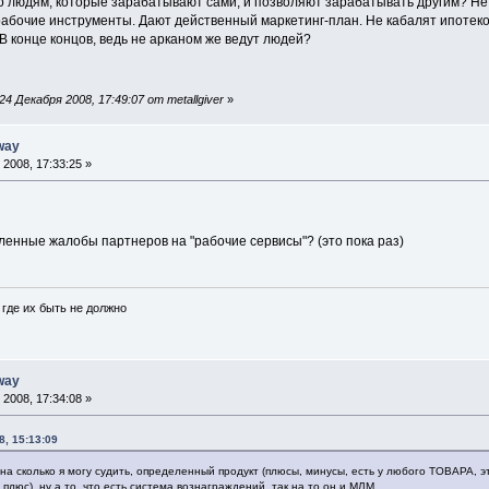
 людям, которые зарабатывают сами, и позволяют зарабатывать другим? Не 
 рабочие инструменты. Дают действенный маркетинг-план. Не кабалят ипоте
 конце концов, ведь не арканом же ведут людей?
 Декабря 2008, 17:49:07 от metallgiver
»
way
2008, 17:33:25 »
ленные жалобы партнеров на "рабочие сервисы"? (это пока раз)
где их быть не должно
way
2008, 17:34:08 »
8, 15:13:09
 на сколько я могу судить, определенный продукт (плюсы, минусы, есть у любого ТОВАРА, э
плюс), ну а то, что есть система вознаграждений, так на то он и МЛМ.