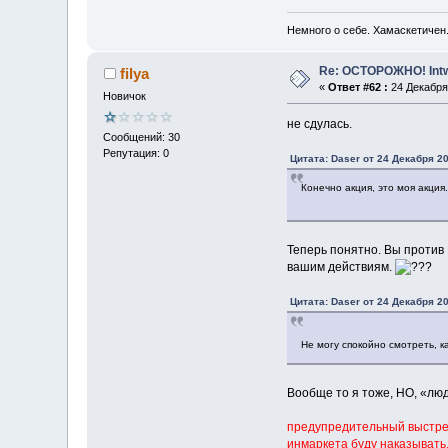
Немного о себе. Хамаскетичен
Re: ОСТОРОЖНО! Int
filya
«
Ответ #62 :
24 Декабря 
Новичок
не сдулась.
Сообщений: 30
Репутация: 0
Цитата: Daser от 24 Декабря 20
Конечно акция, это моя акция.
Теперь понятно. Вы против 
вашим действиям.
Цитата: Daser от 24 Декабря 20
Не могу спокойно смотреть
Вообще то я тоже, НО, «люд
предупредительный выстрел
инмаркета буду наказывать