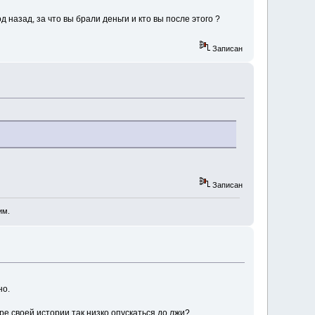
д назад, за что вы брали деньги и кто вы после этого ?
Записан
Записан
им.
но.
е своей истории так низко опускаться до лжи?