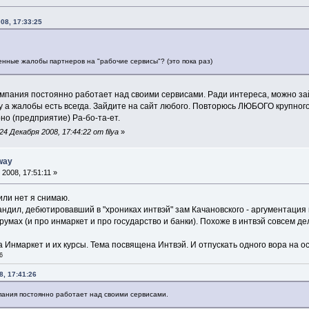
08, 17:33:25
нные жалобы партнеров на "рабочие сервисы"? (это пока раз)
компания постоянно работает над своими сервисами. Ради интереса, можно за
 а жалобы есть всегда. Зайдите на сайт любого. Повторюсь ЛЮБОГО крупного
оно (предприятие) Ра-бо-та-ет.
 Декабря 2008, 17:44:22 от filya
»
way
2008, 17:51:11 »
или нет я снимаю.
ндил, дебютировавший в "хрониках интвэй" зам Качановского - аргументация н
румах (и про инмаркет и про государство и банки). Похоже в интвэй совсем д
а Инмаркет и их курсы. Тема посвящена Интвэй. И отпускать одного вора на ос
6
8, 17:41:26
мпания постоянно работает над своими сервисами.