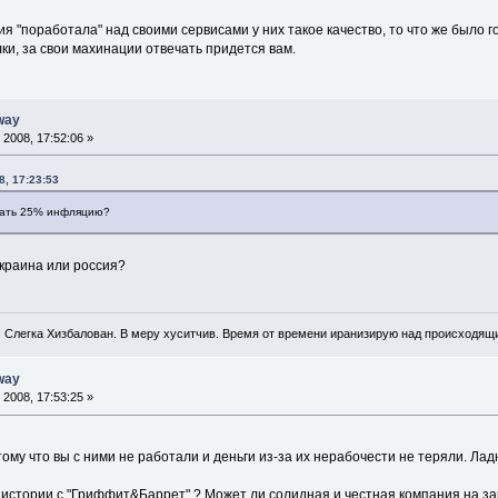
ия "поработала" над своими сервисами у них такое качество, то что же было го
ки, за свои махинации отвечать придется вам.
way
2008, 17:52:06 »
8, 17:23:53
скать 25% инфляцию?
украина или россия?
. Слегка Хизбалован. В меру хуситчив. Время от времени иранизирую над происходящ
way
2008, 17:53:25 »
ому что вы с ними не работали и деньги из-за их нерабочести не теряли. Лад
 истории с "Гриффит&Баррет" ? Может ли солидная и честная компания на зар