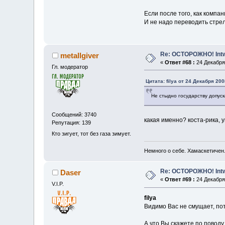
Если после того, как компан
И не надо переводить стрел
Re: ОСТОРОЖНО! Int
metallgiver
«
Ответ #68 :
24 Декабря 
Гл. модератор
Цитата: filya от 24 Декабря 200
Не стыдно государству допу
Сообщений: 3740
какая именно? коста-рика, 
Репутация: 139
Кто зигует, тот без газа зимует.
Немного о себе. Хамаскетичен
Re: ОСТОРОЖНО! Int
Daser
«
Ответ #69 :
24 Декабря 
V.I.P.
filya
Видимо Вас не смущает, пот
А что Вы скажете по поводу