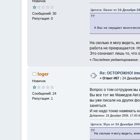
Новичок
Цитата: Daser от 24 Декабря 20
Сообщений: 30
Репутация: 0
А Вас не смущают многочисле
На сколько я могу видеть, 
работа не прекращается. Ну
Это означает лишь то, что 
«
Последнее редактирование: 24
Re: ОСТОРОЖНО! Int
loger
«
Ответ #67 :
24 Декабря 
Новичок
Вопрос о том сотрудник вы 
Сообщений: 24
Вы все тот же Мамедов Авта
Репутация: 1
вы уже писали на других фо
заняться.
И не надо тонко намекать н
Добавлено: 24 Декабря 2008, 17:45:4
Цитата: filya от 24 Декабря 200
На сколько я могу видеть, ко