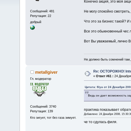
Конечно акция, это моя акци
Сообщений: 481
Не могу спокойно смотре
Репутация: 22
Что это за бизнес такой? И
добрый
Все это обыкновенный чес л
Вот Вы уважаемый, лично В
Не должно быть сомнений там, 
Re: ОСТОРОЖНО! Int
metallgiver
«
Ответ #61 :
24 Декабря 
Гл. модератор
Цитата: filya от 24 Декабря 200
Ведь он дает возможность за
Сообщений: 3740
практика показывает обрат
Репутация: 139
Добавлено: 24 Декабря 2008, 15:30:3
Кто зигует, тот без газа зимует.
че то сдулась филя.