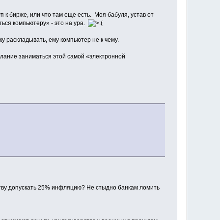
п к бирже, или что там еще есть. Моя бабуля, устав от
иться компьютеру» - это на ура.
ку раскладывать, ему компьютер не к чему.
желание заниматься этой самой «электронной
ству допускать 25% инфляцию? Не стыдно банкам ломить