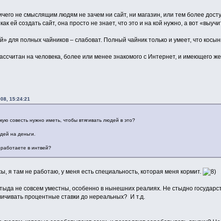
ничего не смыслящим людям не зачем ни сайт, ни магазин, или тем более досту
как ей создать сайт, она просто не знает, что это и на кой нужно, а вот «выуч
эй» для полных чайников – слабоват. Полный чайник только и умеет, что косын
рассчитан на человека, более или менее знакомого с Интернет, и имеющего 
08, 15:24:21
акую совесть нужно иметь, чтобы втягивать людей в это?
дей на деньги.
 работаете в интвей?
сы, я там не работаю, у меня есть специальность, которая меня кормит.
стыда не совсем уместны, особенно в нынешних реалиях. Не стыдно государ
личивать процентные ставки до нереальных? И т.д.