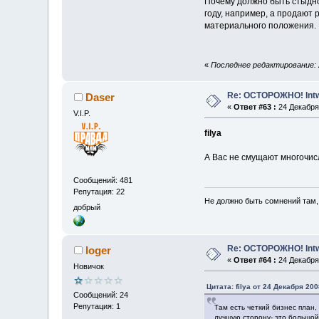
Почему должно быть стыдно
году, например, а продают
материального положения. В
«
Последнее редактирование: 24
Re: ОСТОРОЖНО! Int
Daser
«
Ответ #63 :
24 Декабря 
V.I.P.
filya
А Вас не смущают многочис
Сообщений: 481
Репутация: 22
Не должно быть сомнений там, 
добрый
Re: ОСТОРОЖНО! Int
loger
«
Ответ #64 :
24 Декабря 
Новичок
Цитата: filya от 24 Декабря 200
Сообщений: 24
Репутация: 1
Там есть четкий бизнес план,
лучшую сторону- это большой 