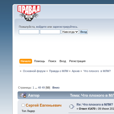
Пожалуйста,
войдите
или
зарегистрируйтесь
.
Начало
Помощь
Поиск
Вход
Регистрация
»
Основной форум
»
Правда о МЛМ
»
Архив
»
Что плохого  в МЛМ?
Страницы:
1
...
48
49
[
50
]
Вниз
Автор
Тема: Что плохого в М
Re: Что плохого в МЛМ?
Сергей Евгеньевич
«
Ответ #1470 :
09 Июня 2010
Топ Лидер