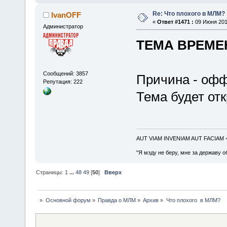
Re: Что плохого в МЛМ?
IvanOFF
«
Ответ #1471 :
09 Июня 2010
Администратор
ТЕМА ВРЕМЕ
Сообщений: 3857
Причина - офф
Репутация: 222
Тема будет отк
AUT VIAM INVENIAM AUT FACIAM
"Я мзду не беру, мне за державу о
Страницы:
1
...
48
49
[
50
]
Вверх
»
Основной форум
»
Правда о МЛМ
»
Архив
»
Что плохого  в МЛМ?