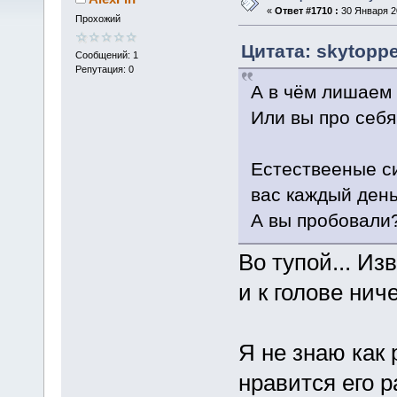
«
Ответ #1710 :
30 Января 20
Прохожий
Цитата: skytoppe
Сообщений: 1
Репутация: 0
А в чём лишаем
Или вы про себя
Естествееные си
вас каждый день
А вы пробовали
Во тупой... Из
и к голове нич
Я не знаю как 
нравится его 