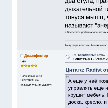
два стула, пра
дыхательной г
тонуса мышц, 
называют "энер
«
Последнее редактирование: 07 А
Ампутация иллюзий. Анестезия на 
Re: Коралловый клуб?
Дезинфектор
«
Ответ #1725 :
07 Апреля 20
Гуру
Цитата: Radist о
Сообщений: 3643
А ещё у неё поя
Репутация: 150
Кодирую от МЛМ-дурости
управлять ещё н
крушит мебель.
доска, кресло, и