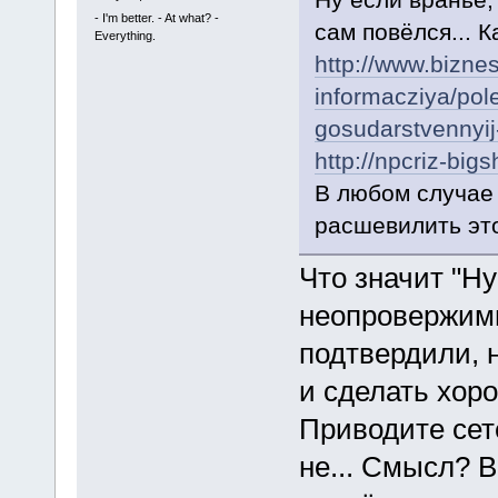
- I'm better. - At what? -
сам повёлся... 
Everything.
http://www.bizne
informacziya/pole
gosudarstvennyij-
http://npcriz-big
В любом случае
расшевилить это
Что значит "Ну
неопровержимы
подтвердили, 
и сделать хор
Приводите сет
не... Смысл? В