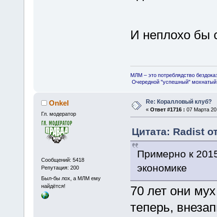
И неплохо бы 
МЛМ – это потреблядство бездока
Очередной "успешный" мохнатый 
Re: Коралловый клуб?
Onkel
«
Ответ #1716 :
07 Марта 201
Гл. модератор
Цитата: Radist о
Примерно к 201
Сообщений: 5418
экономике
Репутация: 200
Был-бы лох, а МЛМ ему
найдётся!
70 лет они мух
теперь, внезап