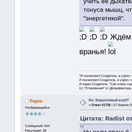
учить её дыхате
тонуса мышц, чт
"энергетикой".
Ждём, 
вранья!
"И посмотрел Создатель, и узрел,
И посмотрел Создатель, и узрел, 
И изрек Создатель: "Сие очень хо
(с) "Откровения" от Дезинфектора
Re: Коралловый клуб?
Payne
«
Ответ #1726 :
07 Апреля 20
Разбирающийся
Цитата: Radist о
Сообщений: 644
Ну если враньё,
Репутация: 38