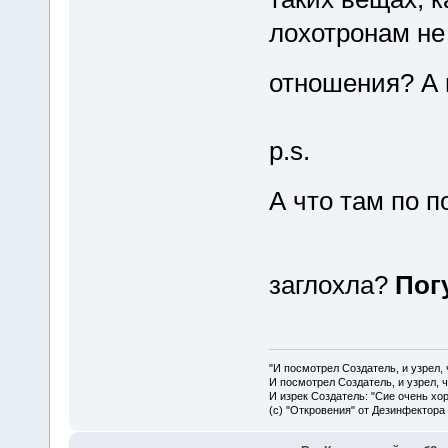
лохотронам н
отношения? А 
p.s.
А что там по 
заглохла?
Пог
"И посмотрел Создатель, и узрел,
И посмотрел Создатель, и узрел, 
И изрек Создатель: "Сие очень хо
(с) "Откровения" от Дезинфектора