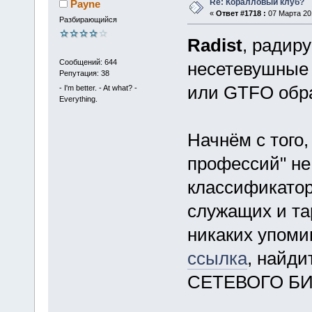
Re: Коралловый клуб?
Payne
«
Ответ #1718 :
07 Марта 201
Разбирающийся
Radist
, радир
Сообщений: 644
несетевушные 
Репутация: 38
или GTFO обра
- I'm better. - At what? -
Everything.
Начнём с того,
профессий" не
классификатор
служащих и та
никаких упомин
ссылка
, найд
СЕТЕВОГО БИ