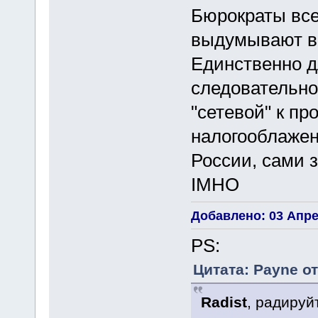
Бюрократы все
выдумывают в
Единственно д
следовательно
"сетевой" к пр
налогооблажени
России, сами з
IMHO
Добавлено: 03 Апрел
PS:
Цитата: Payne от
Radist
, радируй