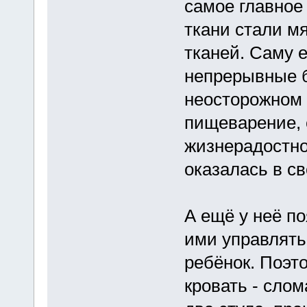
самое главное
ткани стали м
тканей. Саму е
непрерывные б
неосторожном 
пищеварение, 
жизнерадостно
оказалась в с
А ещё у неё по
ими управлять
ребёнок. Поэт
кровать - слом