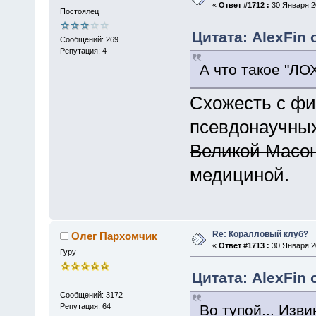
«
Ответ #1712 :
30 Января 20
Постоялец
Цитата: AlexFin 
Сообщений: 269
Репутация: 4
А что такое "Л
Схожесть с фи
псевдонаучных
Великой Масо
медициной.
Re: Коралловый клуб?
Олег Пархомчик
«
Ответ #1713 :
30 Января 20
Гуру
Цитата: AlexFin 
Сообщений: 3172
Во тупой... Изви
Репутация: 64