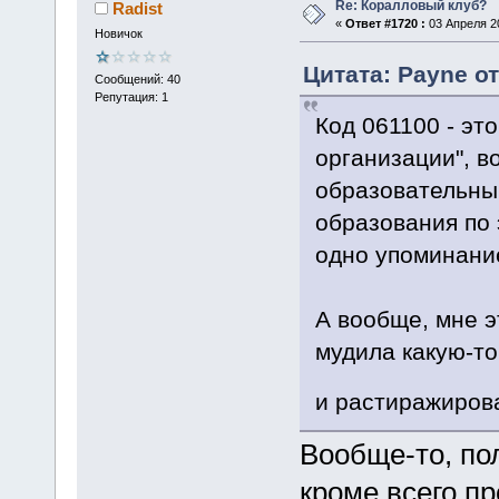
Re: Коралловый клуб?
Radist
«
Ответ #1720 :
03 Апреля 20
Новичок
Цитата: Payne от
Сообщений: 40
Репутация: 1
Код 061100 - эт
организации", в
образовательны
образования по 
одно упоминание
А вообще, мне э
мудила какую-то
и растиражиров
Вообще-то, по
кроме всего пр