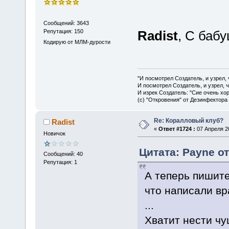
Сообщений: 3643
Репутация: 150
Radist
, С баб
Кодирую от МЛМ-дурости
"И посмотрел Создатель, и узрел,
И посмотрел Создатель, и узрел, 
И изрек Создатель: "Сие очень хо
(с) "Откровения" от Дезинфектора
Re: Коралловый клуб?
Radist
«
Ответ #1724 :
07 Апреля 20
Новичок
Цитата: Payne от
Сообщений: 40
Репутация: 1
А теперь пишит
что написали в
...
Хватит нести чуш