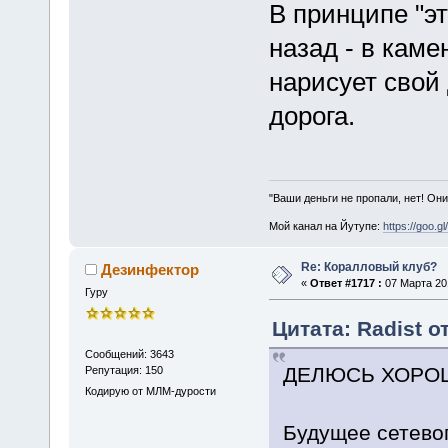
В принципе "э
назад - в кам
нарисует свой
дорога.
"Ваши деньги не пропали, нет! Они
Мой канал на Йутупе:
https://goo.g
Re: Коралловый клуб?
Дезинфектор
«
Ответ #1717 :
07 Марта 201
Гуру
Цитата: Radist о
Сообщений: 3643
ДЕЛЮСЬ ХОРОШ
Репутация: 150
Кодирую от МЛМ-дурости
Будущее сетевог