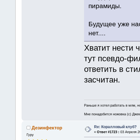
пирамиды.
Будущее уже нас
нет....
Хватит нести 
тут псевдо-фи
ответить в сти
засчитан.
Раньше я хотел работать в млм, но
Мне понадобится ножовка (с) Джек
Re: Коралловый клуб?
Дезинфектор
«
Ответ #1723 :
03 Апреля 20
Гуру