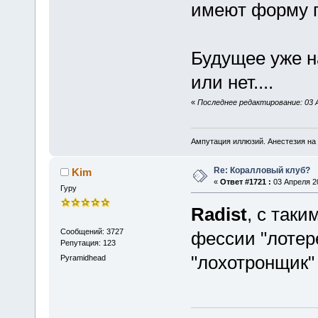
имеют форму 
Будущее уже на
или нет....
«
Последнее редактирование: 03 А
Ампутация иллюзий. Анестезия на 
Re: Коралловый клуб?
Kim
«
Ответ #1721 :
03 Апреля 20
Гуру
Radist
, с так
Сообщений: 3727
фессии "лотер
Репутация: 123
"лохотронщик" и
Pyramidhead