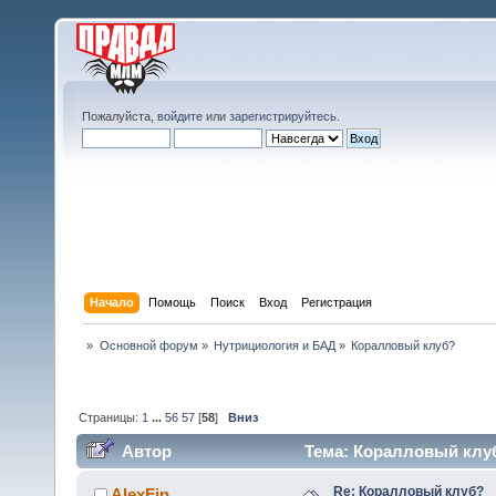
Пожалуйста,
войдите
или
зарегистрируйтесь
.
Начало
Помощь
Поиск
Вход
Регистрация
»
Основной форум
»
Нутрициология и БАД
»
Коралловый клуб?
Страницы:
1
...
56
57
[
58
]
Вниз
Автор
Тема: Коралловый клуб
Re: Коралловый клуб?
AlexFin