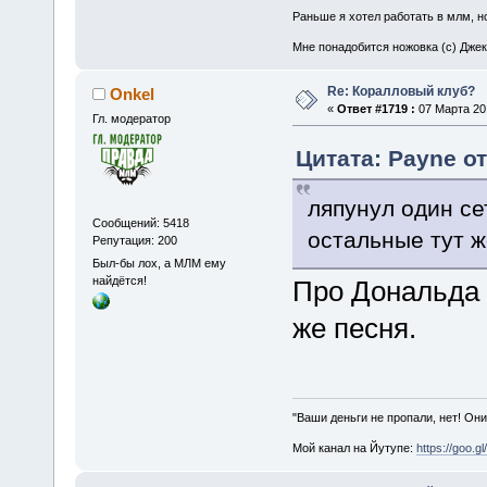
Раньше я хотел работать в млм, но
Мне понадобится ножовка (с) Джек
Re: Коралловый клуб?
Onkel
«
Ответ #1719 :
07 Марта 201
Гл. модератор
Цитата: Payne от
ляпунул один се
Сообщений: 5418
остальные тут ж
Репутация: 200
Был-бы лох, а МЛМ ему
найдётся!
Про Дональда 
же песня.
"Ваши деньги не пропали, нет! Они
Мой канал на Йутупе:
https://goo.g