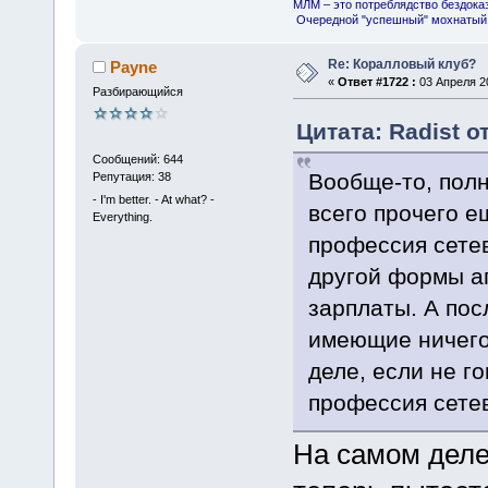
МЛМ – это потреблядство бездока
Очередной "успешный" мохнатый 
Re: Коралловый клуб?
Payne
«
Ответ #1722 :
03 Апреля 20
Разбирающийся
Цитата: Radist о
Сообщений: 644
Вообще-то, полн
Репутация: 38
- I'm better. - At what? -
всего прочего е
Everything.
профессия сетев
другой формы аг
зарплаты. А пос
имеющие ничего
деле, если не г
профессия сетев
На самом деле