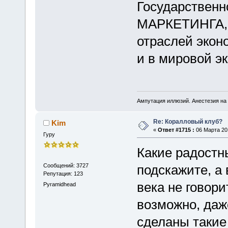
Государствен
МАРКЕТИНГА, к
отраслей эконо
и в мировой э
Ампутация иллюзий. Анестезия на 
Re: Коралловый клуб?
Kim
«
Ответ #1715 :
06 Марта 201
Гуру
Какие радостн
Сообщений: 3727
подскажите, а
Репутация: 123
века не говори
Pyramidhead
возможно, даж
сделаны такие