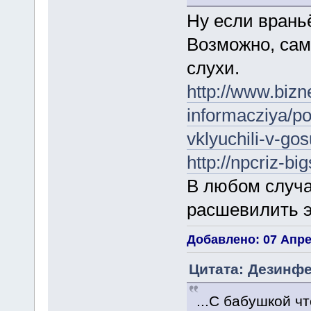
Ну если враньё
Возможно, сам
слухи.
http://www.bizn
informacziya/po
vklyuchili-v-gos
http://npcriz-b
В любом случ
расшевилить эт
Добавлено: 07 Апрел
Цитата: Дезинфе
...С бабушкой чт