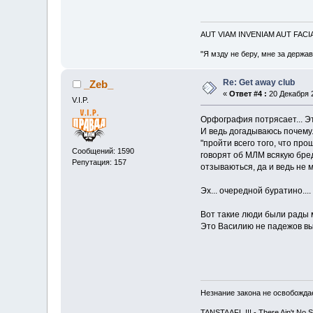
AUT VIAM INVENIAM AUT FAC
"Я мзду не беру, мне за держа
Re: Get away club
_Zeb_
«
Ответ #4 :
20 Декабря 2
V.I.P.
Орфография потрясает... Эт
И ведь догадываюсь почему.
"пройти всего того, что про
Сообщений: 1590
говорят об МЛМ всякую бре
Репутация: 157
отзываються, да и ведь не м
Эх... очередной буратино...
Вот такие люди были рады м
Это Василию не падежов вы
Незнание закона не освобождае
TANSTAAFL !!! - There Ain't No 