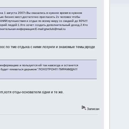
 1 августа 2007г.Вы оказались в нужное время в нужном
 бизнес-мест,достаточно пригласить 2х человек чтобы
И:путешествия и отдых по всему миру со скидкой до 60%!!!
горий людей:1.Кто хочет создать дополнительный доход.2.Кто
лнительная информация:E-mail:gtwclub@mail.ru
ос по тме отдыха с ними лозунги и знакомые темы,вроде
информацмю и пользуется ей так навсегда и останется
он будет плеваться дерьмом:"ЛОХОТРОН!!! ПИРАМИДА!!!
m,хотя отцы-основатели одни и те же.
Записан