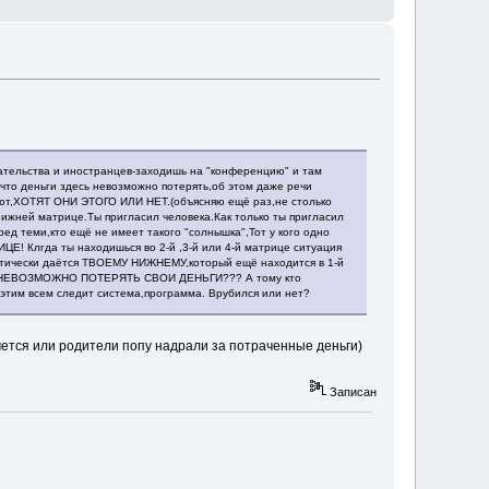
ательства и иностранцев-заходишь на "конференцию" и там
,что деньги здесь невозможно потерять,об этом даже речи
огают,ХОТЯТ ОНИ ЭТОГО ИЛИ НЕТ.(объясняю ещё раз,не столько
нижней матрице.Ты пригласил человека.Как только ты пригласил
ед теми,кто ещё не имеет такого "солнышка",Тот у кого одно
! Клгда ты находишься во 2-й ,3-й или 4-й матрице ситуация
матически даётся ТВОЕМУ НИЖНЕМУ,который ещё находится в 1-й
здесь НЕВОЗМОЖНО ПОТЕРЯТЬ СВОИ ДЕНЬГИ??? А тому кто
 этим всем следит система,программа. Врубился или нет?
чется или родители попу надрали за потраченные деньги)
Записан