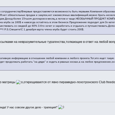
отрудничеству!Впервые предоставляется возможность быть первыми.Компания образована
ет обязательных продаж и закупок,нет ежемесячных квалификаций,можно брать несколько
одам.Доход-более 15тысяч долларов в месяц,а потом и чаще.НЕОБЫЧНЫЙ ПРОДУКТ КОМПАНИ
ена клуба за 160$ и навсегда остаётесь в этом бизнесе.Предложение подходит для 3х кате
шествовать со скидкой до 60% 3.Кто хочет и заработать и отдыхать и путешествовать.Допо
****/ P.S.Спешите!С 1 декабря карта члена клуба будет стоить 200$.
сылками на невразумительные турагенства,толкающие в ответ на любой вопр
ативную информацию в отношении любой компании и любого проекта.Тот,кто ищет такую 
удет продолжать работать "на дядю" и ходить в рваных носках,а на любое предложение,
-то матрицы
,открещиваются от явно пирамидно-лохотронского Club freedo
мида! У нас совсем другое дело - трапеция!"