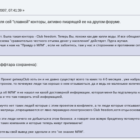
007, 07:41:39 »
ля сей "славной" конторы, активно пиарящей ее на другом форуме.
т. Была такая контора - Club freedom. Теперь Вы, похожи как две капли воды. И все обещают
схема "сравнительно честного отъема денег у населения" действует. Пурга жуткая.
учше к нам на "Правду о МЛМ" , если не забоитесь, там у нас и сторонники и противники 
 аффтара сохранена):
Проект getwayClub хоть он и не давно существут всего та каких то 4-5 месяцев , уже наб
отроном, то почемуже люди так хорошо о нем отзываються, да и ведь не маленькое количе
да об МЛМ" я не нашол ни кахой достоверной информации, которая меня бы подталкнула на
да и что там говорить этой информацией,
омучто нет таких людей которые с этим проектом в конфликте, а те люди которые отпсываю
о матрицы ,открещиваются от явно пирамидно-лохотронского Club freedom,хотя отцы-основа
и эти люди ничего не добьються в этом бизнесе. и говорят они всякую бредятину потомучт
 таких компаниях и которые теперь живут припиваючи!
отя вы свой вывод уже зделали и это "не знание МЛМ".