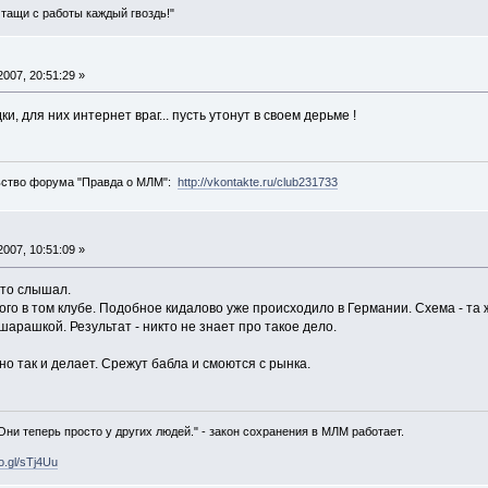
- тащи с работы каждый гвоздь!"
007, 20:51:29 »
 для них интернет враг... пусть утонут в своем дерьме !
ьство форума "Правда о МЛМ":
http://vkontakte.ru/club231733
007, 10:51:09 »
это слышал.
ого в том клубе. Подобное кидалово уже происходило в Германии. Схема - т
шарашкой. Результат - никто не знает про такое дело.
но так и делает. Срежут бабла и смоются с рынка.
 Они теперь просто у других людей." - закон сохранения в МЛМ работает.
oo.gl/sTj4Uu