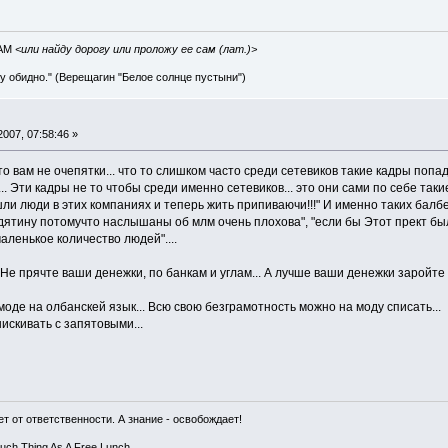
IAM
<или найду дорогу или проложу ее сам (лат.)>
ву обидно." (Верещагин "Белое солнце пустыни")
007, 07:58:46 »
о вам не очепятки... что то слишком часто среди сетевиков такие кадры попад
.. Эти кадры не то чтобы среди именно сетевиков... это они сами по себе так
шли люди в этих компаниях и теперь жить припиваючи!!!" И именно таких балбе
дятину потомучто наслышаны об млм очень плохова", "если бы Этот прект бы
аленькое количество людей"....
. Не прячте ваши денежки, по банкам и углам... А лучше ваши денежки заройте 
оде на олбанскей язык... Всю свою безграмотность можно на моду списать...
искивать с запятовыми...
т от ответственности. А знание - освобождает!
Such Thing As A Free Lunch