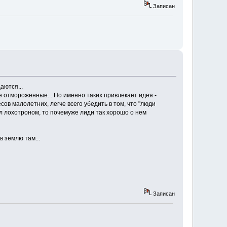
Записан
аются...
ие отмороженные... Но именно таких привлекает идея -
сов малолетних, легче всего убедить в том, что "люди
л лохотроном, то почемуже лиди так хорошо о нем
в землю там...
Записан