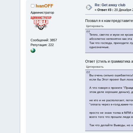
Re: Get away club
IvanOFF
«
Ответ #3 :
20 Декабря 2
Администратор
Позвал я к нам представите
Цитировать
Тепло, светло и мухи не кусаю
абсолютно непонятно как эта 
Сообщений: 3857
Так что господа, приходите л
Репутация: 222
однозначные.
Ответ (стиль и грамматика
Цитировать
Вы очень сильно ошибаетесь! 
если бы Этот проект был лох
А что говоря о проекте "Прав
этом деле хорошие деньги), 
не кто и не распологает, пот
"оплата через е-голд,какие-т
просто не знаю толка в МЛМ 
всего того что прошли люди в
Так что делайте Выводы, но х