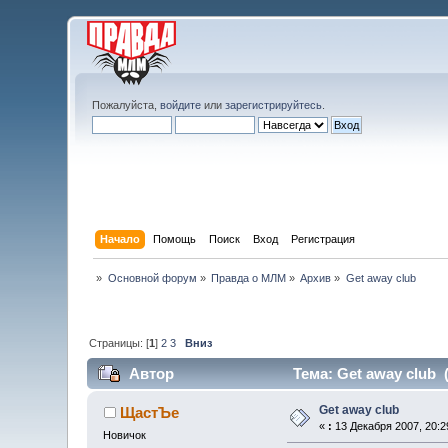
Пожалуйста,
войдите
или
зарегистрируйтесь
.
Начало
Помощь
Поиск
Вход
Регистрация
»
Основной форум
»
Правда о МЛМ
»
Архив
»
Get away club
Страницы: [
1
]
2
3
Вниз
Автор
Тема: Get away club 
Get away club
ЩастЪе
«
:
13 Декабря 2007, 20:2
Новичок