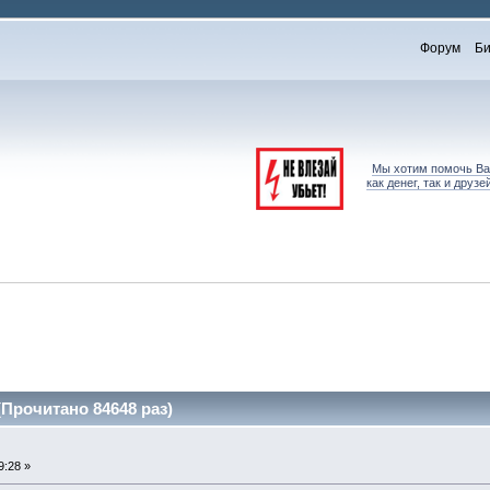
Форум
Би
Мы хотим помочь Вам
как денег, так и дру
(Прочитано 84648 раз)
9:28 »