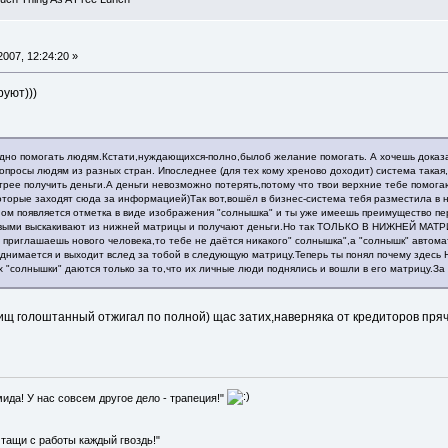
007, 12:24:20 »
руют)))
одно помогать людям.Кстати,нуждающихся-полно,былоб желание помогать. А хочешь доказ
опросы людям из разных стран. Ипоследнее (для тех кому хреново доходит) система такая
ыстрее получить деньги.А деньги невозможно потерять,потому что твои верхние тебе пом
,которые заходят сюда за информацией)Так вот,вошёл в бизнес-система тебя разместила в 
ном появляется отметка в виде изображения "солнышка" и ты уже имеешь преимущество пер
выми выскакивают из нижней матрицы и получают деньги.Но так ТОЛЬКО В НИЖНЕЙ МАТРИЦЕ
ы приглашаешь нового человека,то тебе не даётся никакого" солнышка",а "солнышк" авто
 поднимается и выходит вслед за тобой в следующую матрицу.Теперь ты понял почему 
х "солнышки" даются только за то,что их личные люди поднялись и вошли в его матрицу.За
рищ голоштанный отжигал по полной) щас затих,наверняка от кредиторов пря
мида! У нас совсем другое дело - трапеция!"
- тащи с работы каждый гвоздь!"