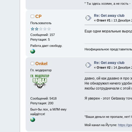
" Ты здесь хозяин, а не гость 
Re: Get away club
CP
«
Ответ #1 :
13 Декабря 2
Пользователь
Еще одни моральные выродки,
Сообщений: 157
Репутация: 5
Работа дает свободу.
Неофициальное представител
Re: Get away club
Onkel
«
Ответ #2 :
14 Декабря 2
Гл. модератор
давно, ой как даавно я про 
Не обнаружил ничего удобн
якобы сотрудничали с этой 
Я уверен - этот Getaway точ
Сообщений: 5418
Репутация: 200
Был-бы лох, а МЛМ ему
найдётся!
"Ваши деньги не пропали, нет!
Мой канал на Йутупе:
https://g