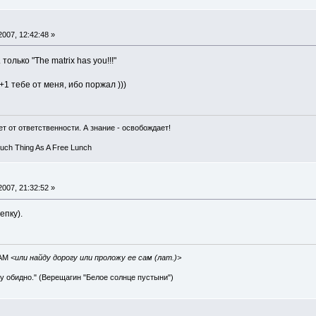
007, 12:42:48 »
 только "The matrix has you!!!"
1 тебе от меня, ибо поржал )))
т от ответственности. А знание - освобождает!
Such Thing As A Free Lunch
007, 21:32:52 »
епку).
IAM
<или найду дорогу или проложу ее сам (лат.)>
ву обидно." (Верещагин "Белое солнце пустыни")