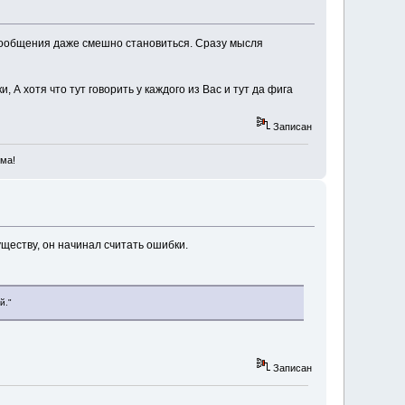
ообщения даже смешно становиться. Сразу мысля
 А хотя что тут говорить у каждого из Вас и тут да фига
Записан
ма!
уществу, он начинал считать ошибки.
й."
Записан