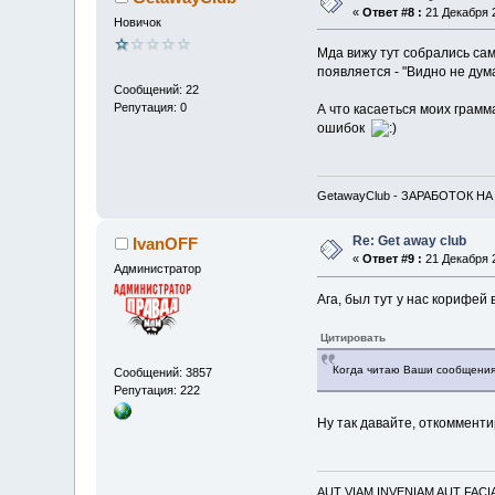
«
Ответ #8 :
21 Декабря 2
Новичок
Мда вижу тут собрались с
появляется - "Видно не дум
Сообщений: 22
Репутация: 0
А что касаеться моих грамм
ошибок
GetawayClub - ЗАРАБОТОК НА О
Re: Get away club
IvanOFF
«
Ответ #9 :
21 Декабря 2
Администратор
Ага, был тут у нас корифей
Цитировать
Когда читаю Ваши сообщения 
Сообщений: 3857
Репутация: 222
Ну так давайте, откомменти
AUT VIAM INVENIAM AUT FAC