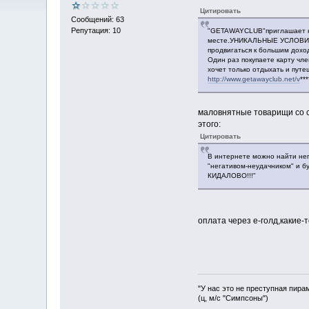
Цитировать
Сообщений: 63
Репутация: 10
"GETAWAYCLUB"приглашает к с
месте.УНИКАЛЬНЫЕ УСЛОВИЯ:н
продвигаться к большим дох
Один раз покупаете карту чл
хочет только отдыхать и путе
http://www.getawayclub.net/v
**
маловнятные товарищи со с
этого:
Цитировать
В интернете можно найти нег
"негативом-неудачником" и б
КИДАЛОВО!!!"
оплата через е-голд,какие
"У нас это не преступная пира
(ц, м/с "Симпсоны")