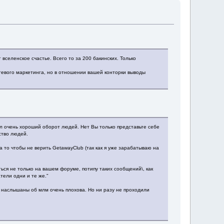
 вселенское счастье. Всего то за 200 бакинских. Только
сетевого маркетинга, но в отношении вашей конторки выводы
рал очень хороший оборот людей. Нет Вы только представьте себе
ство людей.
 то чтобы не верить GetawayClub (так как я уже зарабатываю на
ться не только на вашем форуме, потипу таких сообщений\, как
тели одни и те же."
о наслышаны об млм очень плохова. Но ни разу не проходили