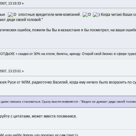
007, 13:19:33 »
амые
злостные вредители млм компаний.
Когда читаю Ваши с
ают дяди своей головой."
атических ошибок, пожили бы Вы в казахстане я бы посмотрел, на ваши ошибки,
ТДЫХЕ + скидки от 30% на отели, билеты, аренду. Открой свой бизнес в сфере туриз
007, 13:23:01 »
 всея Руси от МЛМ, радиоточко Василий, когда ему нечего было возразить по с
даже смешно становиться. Сразу мысля появляется - "Видно не думают дяди своей голово
руйте с цитатами, может вместе посмеемся.
IAM
<или найду дорогу или проложу ее сам (лат.)>