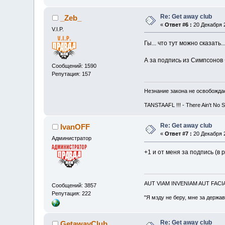
Re: Get away club
_Zeb_
«
Ответ #6 :
20 Декабря 2
V.I.P.
Гы... что тут можно сказать...
А за подпись из Симпсонов +
Сообщений: 1590
Репутация: 157
Незнание закона не освобождае
TANSTAAFL !!! - There Ain't No 
Re: Get away club
IvanOFF
«
Ответ #7 :
20 Декабря 2
Администратор
+1 и от меня за подпись (в р
AUT VIAM INVENIAM AUT FAC
Сообщений: 3857
Репутация: 222
"Я мзду не беру, мне за держа
Re: Get away club
GetawayClub