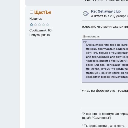
Re: Get away club
ЩастЪе
«
Ответ #5 :
20 Декабря 2
Новичок
о,лестно что меня уже цити
Сообщений: 63
Репутация: 10
Цитировать
Очень плохо,что тебе не выг
можешь послушать и задать в
нет.Речь только о том,как б
для тебя,сколько для других
человека рядом с твоим логи
одно или два "солнышка" пер
меняется.Потому что когда т
матрице и за счёт этого он
находится в верхних матрица
у нас на форуме этот това
"У нас это не преступная пира
(ц, м/с "Симпсоны")
" Ты здесь хозяин, а не гость 