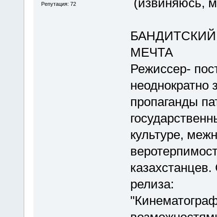
(извиняюсь, м
Репутация: 72
БАНДИТСКИЙ
МЕЧТА
Режиссер- по
неоднократно 
пропаганды па
государственн
культуре, меж
веротерпимост
казахстанцев.
релиза:
"Кинематогра
возможностями