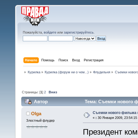
Пожалуйста,
войдите
или
зарегистрируйтесь
.
Начало
Помощь
Поиск
Вход
Регистрация
»
Курилка
»
Курилка (форум ни о чем...)
»
Флудильня
»
Съемки нового
Страницы: [
1
]
2
Вниз
Автор
Тема: Съемки нового ф
Съемки нового фильма 
Olga
«
:
30 Января 2009, 23:54:15
Злостный флудер
Президент ком