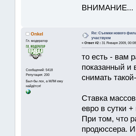
ВНИМАНИЕ...
Re: Съемки нового филь
Onkel
участвуем
Гл. модератор
«
Ответ #2 :
31 Января 2009, 00:08
то есть - вам
показанный и в
Сообщений: 5418
Репутация: 200
снимать такой
Был-бы лох, а МЛМ ему
найдётся!
Ставка массовк
евро в сутки +
При том, что р
продюссера. И