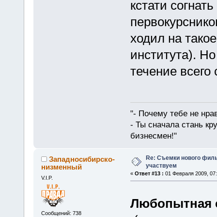
кстати согнать
первокурсников
ходил на такое
института). Н
течение всего 
"- Почему тебе не нра
- Ты сначала стань кр
бизнесмен!"
Re: Съемки нового филь
Западносибирско-
участвуем
низменный
«
Ответ #13 :
01 Февраля 2009, 07:
V.I.P.
Любопытная 
Сообщений: 738