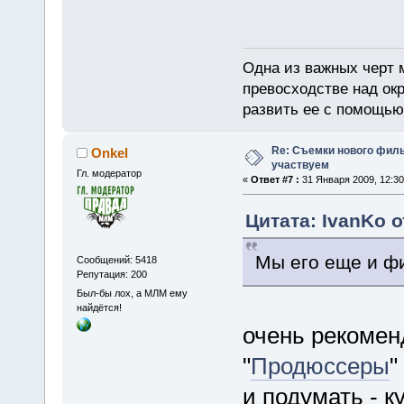
Одна из важных черт 
превосходстве над ок
развить ее с помощью
Re: Съемки нового филь
Onkel
участвуем
Гл. модератор
«
Ответ #7 :
31 Января 2009, 12:30
Цитата: IvanKo о
Мы его еще и фи
Сообщений: 5418
Репутация: 200
Был-бы лох, а МЛМ ему
найдётся!
очень рекомен
"
Продюссеры
"
и подумать - к