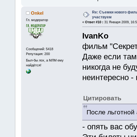
Re: Съемки нового филь
Onkel
участвуем
Гл. модератор
«
Ответ #10 :
31 Января 2009, 16:5
IvanKo
фильм "Секрет"
Сообщений: 5418
Репутация: 200
Даже если там
Был-бы лох, а МЛМ ему
никогда не буд
найдётся!
неинтересно - 
Цитировать
После льготной 
- опять вас об