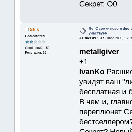
Секрет.
Re: Съемки нового филь
Shik
участвуем
Пользователь
«
Ответ #9 :
31 Января 2009, 16:53
Сообщений: 152
metallgiver
Репутация: 15
+1
IvanKo
Расшиф
увидят ваш "ли
бесплатная и 
В чем и, главн
переплюнет Сек
бестселлером?
Секрет? Новый