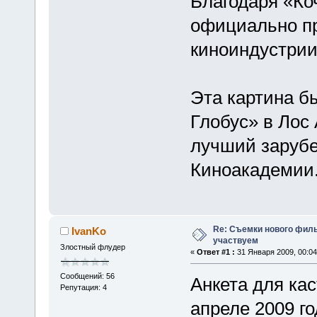
Благодаря «Ко
официально пр
киноиндустрии
Эта картина б
Глобус» в Лос
лучший заруб
Киноакадемии
Re: Съемки нового филь
IvanKo
участвуем
Злостный флудер
«
Ответ #1 :
31 Января 2009, 00:04
Сообщений: 56
Анкета для кас
Репутация: 4
апреле 2009 г