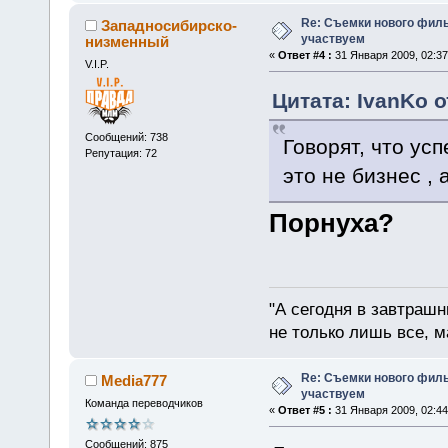
Re: Съемки нового филь
Западносибирско-
участвуем
низменный
«
Ответ #4 :
31 Января 2009, 02:37
V.I.P.
Цитата: IvanKo о
Сообщений: 738
Говорят, что у
Репутация: 72
это не бизнес , 
Порнуха?
"А сегодня в завтрашн
не только лишь все, м
Re: Съемки нового филь
Media777
участвуем
Команда переводчиков
«
Ответ #5 :
31 Января 2009, 02:44
Сообщений: 875