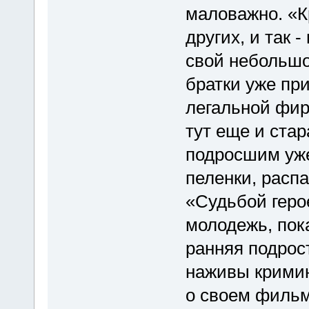
маловажно. «К
других, и так 
свой небольшо
братки уже пр
легальной фир
тут еще и ста
подросшим уже
пеленки, распа
«Судьбой геро
молодежь, пок
ранняя подрос
наживы кримин
о своем фильм