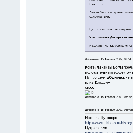
Ответ есть:
Лапша быстрого приготовлени
самочувствие.
Ну естественно, вот наприме
Что отличает Доширак от ана
К сожалению заработка от се
Добавлено: 15 Февраля 2009, 06:14:
Коктейли как вы могли про
положительным эффектом п
Ну про цену
дОширака
не з
плиз. Каждому
свое.
Добавлено: 15 Февраля 2009, 06:19:
Добавлено: 15 Февраля 2009, 06:40:
История Нутрипро
http://www.richboss.ru/history
Нутрифарма