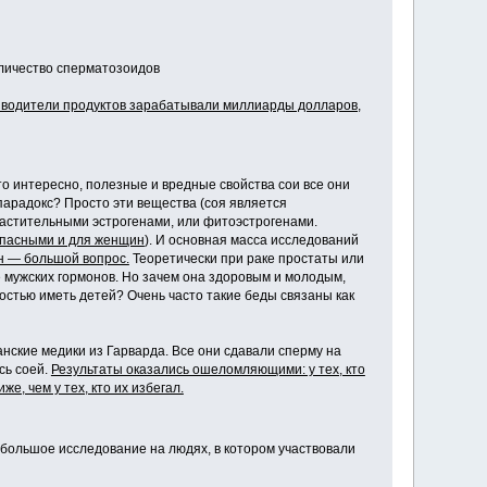
оличество сперматозоидов
оизводители продуктов зарабатывали миллиарды долларов,
о интересно, полезные и вредные свойства сои все они
парадокс? Просто эти вещества (соя является
растительными эстрогенами, или фитоэстрогенами.
 опасными и для женщин
). И основная масса исследований
н — большой вопрос.
Теоретически при раке простаты или
 мужских гормонов. Но зачем она здоровым и молодым,
остью иметь детей? Очень часто такие беды связаны как
нские медики из Гарварда. Все они сдавали сперму на
сь соей.
Результаты оказались ошеломляющими: у тех, кто
, чем у тех, кто их избегал.
е большое исследование на людях, в котором участвовали