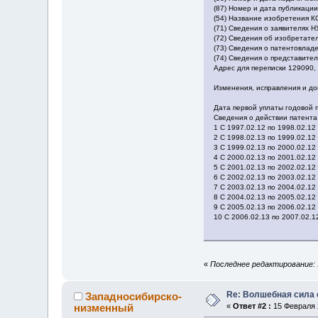
(87) Номер и дата публикаци
(54) Название изобретен
(71) Сведения о заявителях
(72) Сведения об изобретате
(73) Сведения о патентовла
(74) Сведения о представите
Адрес для переписки 129090, 
Изменения, исправления и д
Дата первой уплаты годовой 
Сведения о действии патент
1 С 1997.02.12 по 1998.02.12
2 С 1998.02.13 по 1999.02.12
3 С 1999.02.13 по 2000.02.12
4 С 2000.02.13 по 2001.02.12
5 С 2001.02.13 по 2002.02.12 - - 
6 С 2002.02.13 по 2003.02.12 - - 
7 С 2003.02.13 по 2004.02.12 - - 
8 С 2004.02.13 по 2005.02.12 - - 
9 С 2005.02.13 по 2006.02.12 - - 
10 С 2006.02.13 по 2007.02.12 - -
«
Последнее редактирование: 1
Re: Волшебная сила 
Западносибирско-
низменный
«
Ответ #2 :
15 Февраля 2