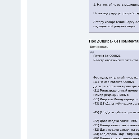
1. На коктейль есть медицин
Ни на одну другую разработку
Автору изобретения Ларсу Хо
медицинской документации.
Про дОширак без коммент
Цитировать
Патент № 000821
Реестр евразийских патентов
Формула, титульный лист, по
(11) Номер патента 000821
Дата регистрации в реестре 
(21) Регистрационный номер 
Номер редакции МПК 6
(51) Индексы Международной
(43) (13) Дата публикации за
(45) (13) Дата публикации па
(22) Дата подачи заявки 1997
(31) Номер заявки, на основ
(32) Дата подачи заявки, на 
(33) Код страны, идентифици
(86) Номер и дата подачи ме