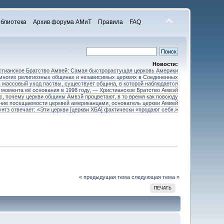
блиотека
Архив форума АМиТ
Правила
FAQ
Новости:
стианское Братство Амвей: Самая быстрорастущая церковь Америки
 многих религиозных общинах и независимых церквях в Соединенных
 массовый уход паствы, существует община, в которой наблюдается
 момента её основания в 1998 году, — Христианское Братство Амвэй
ос, почему церкви общины Амвэй процветают, в то время как повсюду
ние посещаемости церквей американцами, основатель церкви Амвей
унтз отвечает: «Эти церкви [церкви ХБА] фактически «продают себя.»
« предыдущая тема
следующая тема »
ПЕЧАТЬ