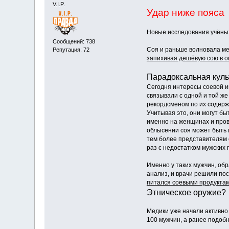
V.I.P.
Удар ниже пояса
Новые исследования учёных
Сообщений: 738
Соя и раньше волновала ме
Репутация: 72
запихивая дешёвую сою в о
Парадоксальная куль
Сегодня интересы соевой и
связывали с одной и той ж
рекордсменом по их содерж
Учитывая это, они могут бы
именно на женщинах и пров
облысении соя может быть 
тем более представителям с
раз с недостатком мужских 
Именно у таких мужчин, обр
анализ, и врачи решили посм
питался соевыми продуктами
Этническое оружие?
Медики уже начали активно 
100 мужчин, а ранее подоб