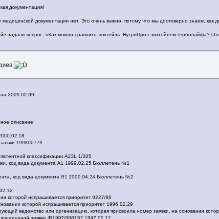
ская документация!
 медицинской документации нет. Это очень важно, потому что мы достоверно знаем, как д
йе задали вопрос: «Как можно сравнить коктейль НутриПро с коктейлем Герболайфа? Отв
ариев
 на 2009.02.09
лное описание
2000.02.18
заявки 199800779
 патентной классификации A23L 1/305
явки, код вида документа A1 1999.02.25 Бюллетень №1
тента, код вида документа B1 2000.04.24 Бюллетень №2
.02.12
ании которой испрашивается приоритет 0227/96
основании которой испрашивается приоритет 1996.02.29
рующий ведомство или организацию, которая присвоила номер заявки, на основании кото
ждународной заявки IB1997/000152 1997.02.12