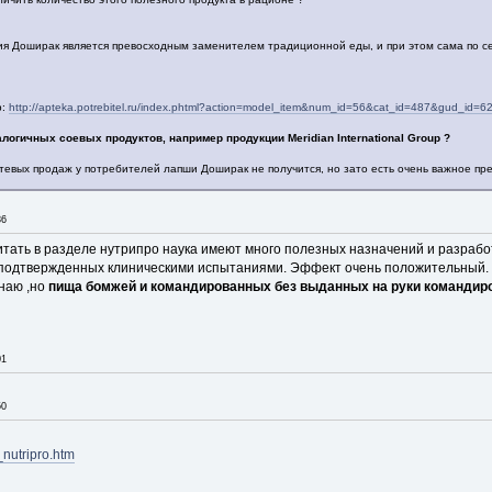
я Доширак является превосходным заменителем традиционной еды, и при этом сама по с
р:
http://apteka.potrebitel.ru/index.phtml?action=model_item&num_id=56&cat_id=487&gud_id=6
логичных соевых продуктов, например продукции Meridian International Group ?
тевых продаж у потребителей лапши Доширак не получится, но зато есть очень важное пре
36
читать в разделе нутрипро наука имеют много полезных назначений и разраб
одтвержденных клиническими испытаниями. Эффект очень положительный.
наю ,но
пища бомжей и командированных без выданных на руки командиро
01
50
_nutripro.htm