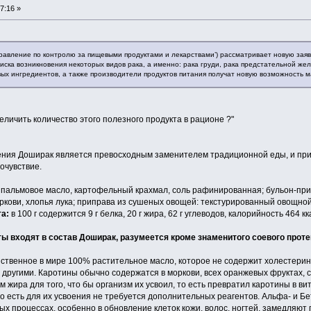
7:16 »
правление по контролю за пищевыми продуктами и лекарствами’) рассматривает новую заяв
иска возникновения некоторых видов рака, а именно: рака груди, рака предстательной жел
ых ингредиентов, а также производители продуктов питания получат новую возможность м
величить количество этого полезного продукта в рационе ?"
ния Доширак является превосходным заменителем традиционной еды, и при 
очувствие.
альмовое масло, картофельный крахмал, соль рафинированная; бульон-приправ
оркови, хлопья лука; приправа из сушеных овощей: текстурированный овощной
а:
в 100 г содержится 9 г белка, 20 г жира, 62 г углеводов, калорийность 464 кк
ы входят в состав Доширак, разумеется кроме знаменитого соевого прот
нственное в мире 100% растительное масло, которое не содержит холестери
 другими. Каротины обычно содержатся в моркови, всех оранжевых фруктах, с
 жира для того, что бы организм их усвоил, то есть превратил каротины в в
о есть для их усвоения не требуется дополнительных реагентов. Альфа- и Б
ых процессах, особенно в обновление клеток кожи, волос, ногтей, замедляют