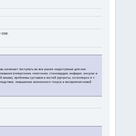
 сои.
овь начинает поступать во все ранее недоступные для нее
вания (гипертония, гипотония, стенокардия, инфаркт, инсульт и
 кишки), проблемы суставов и костей (артриты, остеопороз и т.
к следствие, повышение жизненного тонуса и восприятия новой