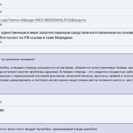
44
10
plate.asp?menu=4&page=RES-MERIDIANLIF10&lang=ru
58
 единственным в мире запатентованным средством изготовленным на основе
ти патент по РФ ссылки в теме Меридиан .
44
т на организм человека?
ктейль, в первую очередь улучшается состав крови, убираются холестериновые бляшки, кр
а исчезают многие проблемы здоровья. В первую очередь - это сердечно-сосудистые заболе
язанные с гормональной системой (рак матки, молочной железы, простаты, прямой и толстой
т лучше циркулировать и поступать во все ранее недоступные места головного мозга и, ка
33
ква
я от всего этого продукт НутриПро, принимаемый в виде коктейля: