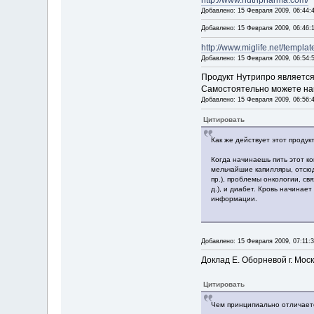
http://www.nutripharma.com/
Добавлено: 15 Февраля 2009, 06:44:
Добавлено: 15 Февраля 2009, 06:46:
http://www.miglife.net/tem
Добавлено: 15 Февраля 2009, 06:54:
Продукт Нутрипро является
Самостоятельно можете най
Добавлено: 15 Февраля 2009, 06:56:
Цитировать
Как же действует этот продук
Когда начинаешь пить этот ко
мельчайшие капилляры, отсюд
пр.), проблемы онкологии, св
д.), и диабет. Кровь начинае
информации.
Добавлено: 15 Февраля 2009, 07:11:
Доклад Е. Оборневой г. Мос
Цитировать
Чем принципиально отличаетс