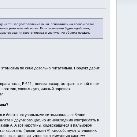
ку на то, что употребление пищи, основанной на соевом белке,
езы и рака толстой кишки. Если заявление будет одобрено,
аркетирования своего товара и увеличения объема продаж.
этом сама по себе довольно питательна. Продукт дарит
а: соль, Е 621, глюкоза, сахар, экстракт свиной кости,
 протеин, хлопья лука, яичный порошок.
ал.
еина?
на и богато натуральными витаминами, особенно
алате и других овощах, но их необходимо употреблять в
итамин А. А вот каротины, содержащиеся в пальмовом
ета- каротины (провитамин А), способствуют улучшению
 процесс старения, укрепляют иммунную систему.