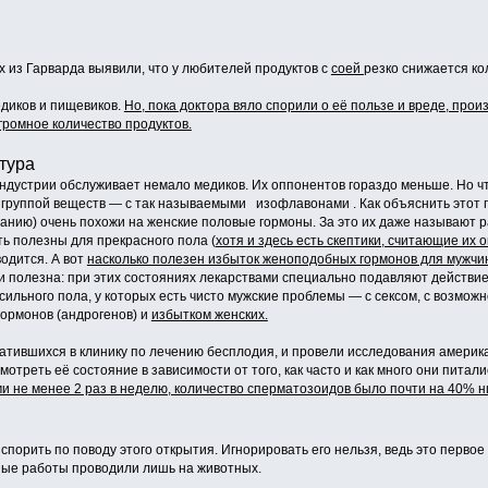
 из Гарварда выявили, что у любителей продуктов с
соей
резко снижается к
диков и пищевиков.
Но, пока доктора вяло спорили о её пользе и вреде, пр
громное количество продуктов.
тура
ндустрии обслуживает немало медиков. Их оппонентов гораздо меньше. Но чт
е группой веществ — с так называемыми изофлавонами . Как объяснить этот 
анию) очень похожи на женские половые гормоны. За это их даже называют 
ть полезны для прекрасного пола (
хотя и здесь есть скептики, считающие их
одится. А вот
насколько полезен избыток женоподобных гормонов для мужчи
и полезна: при этих состояниях лекарствами специально подавляют действие
ильного пола, у которых есть чисто мужские проблемы — с сексом, с возможн
гормонов (андрогенов) и
избытком женских.
атившихся в клинику по лечению бесплодия, и провели исследования америка
отреть её состояние в зависимости от того, как часто и как много они питали
 не менее 2 раз в неделю, количество сперматозоидов было почти на 40% ниже
спорить по поводу этого открытия. Игнорировать его нельзя, ведь это перво
ные работы проводили лишь на животных.