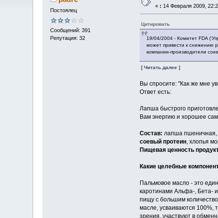
«
:
14 Февраля 2009, 22:2
Постоялец
Цитировать
Сообщений: 391
Репутация: 32
19/04/2004 - Комитет FDA (‘У
может привести к снижению р
компании-производители соев
[ Читать далее ]
Вы спросите: "Как же мне у
Ответ есть:
Лапша быстрого приготовле
Вам энергию и хорошее сам
Состав:
лапша пшеничная, п
соевый протеин
, хлопья м
Пищевая ценность продукт
Какие целебные компонент
Пальмовое масло - это еди
каротинами Альфа-, Бета- и
пищу с большим количеством
масле, усваиваются 100%, т
зрения, участвуют в обменн