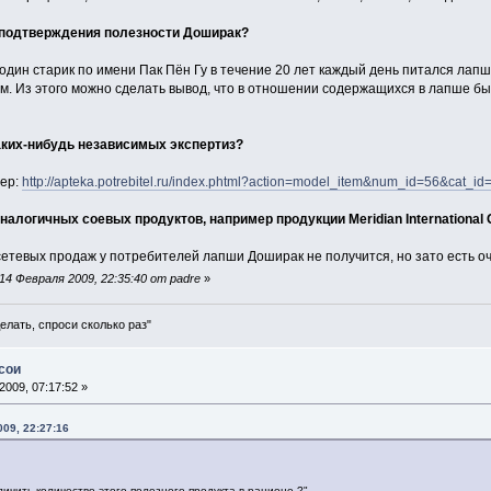
 подтверждения полезности Доширак?
один старик по имени Пак Пён Гу в течение 20 лет каждый день питался лапш
м. Из этого можно сделать вывод, что в отношении содержащихся в лапше бы
аких-нибудь независимых экспертиз?
мер:
http://apteka.potrebitel.ru/index.phtml?action=model_item&num_id=56&cat_
налогичных соевых продуктов, например продукции Meridian International 
сетевых продаж у потребителей лапши Доширак не получится, но зато есть о
4 Февраля 2009, 22:35:40 от padre
»
елать, спроси сколько раз"
сои
009, 07:17:52 »
09, 22:27:16
личить количество этого полезного продукта в рационе ?"