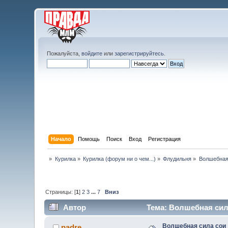
Пожалуйста,
войдите
или
зарегистрируйтесь
.
Начало
Помощь
Поиск
Вход
Регистрация
»
Курилка
»
Курилка (форум ни о чем...)
»
Флудильня
»
Волшебная
Страницы: [
1
]
2
3
...
7
Вниз
Автор
Тема: Волшебная сила
Волшебная сила сои
padre