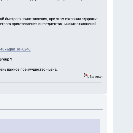
ой быстрого приготовления, при этом сохранил здоровье
строго приготовления ингредиентов никаких отклонений
id=487&gud_id=6240
Group ?
чень важное преимущество - цена.
Записан