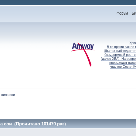
Форум
Би
Хри
В то время как во
Штатах наблюдается
безудержный рост с
(далее ХБА). На вопр
происходит паде
-пастор Сесил К
 сила сои
 сои (Прочитано 101470 раз)