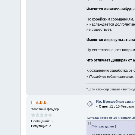
Имеются ли какие-нибудь
По корейским сообщениям, 
и наслаждается долголетие
не существует.
Имеются ли результаты к
Ну естественно, вот напри
Что отличает Доширак от а
К сожалению заработка от 
«
Последнее редактирование: 1
"Если спонсор сказал что-то сд
Re: Волшебная сила 
s.b.b.
«
Ответ #1 :
15 Февраля 2
Злостный флудер
Цитата: padre от 14 Февраля 20
Сообщений: 5
Репутация: 2
[ Читать далее ]
Вы спросите: "Как же мне уве