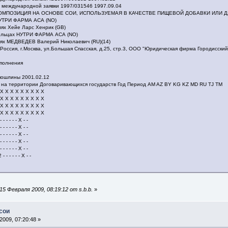
и международной заявки 1997/031546 1997.09.04
ия КОМПОЗИЦИЯ НА ОСНОВЕ СОИ, ИСПОЛЬЗУЕМАЯ В КАЧЕСТВЕ ПИЩЕВОЙ ДОБАВКИ ИЛ
 НУТРИ ФАРМА АСА (NO)
лях Хейе Ларс Хенрик (GB)
дельцах НУТРИ ФАРМА АСА (NO)
лях МЕДВЕДЕВ Валерий Николаевич (RU)(14)
Россия, г.Москва, ул.Большая Спасская, д.25, стр.3, ООО "Юридическая фирма Городисски
ополнения
пошлины 2001.02.12
а на территории Договаривающихся государств Год Период AM AZ BY KG KZ MD RU TJ TM
 X X X X X X X X X
 X X X X X X X X X
 X X X X X X X X X
 X X X X X X X X X
- - - - X - -
- - - - X - -
- - - - X - -
- - - - X - -
- - - - X - -
 - - - - X - -
5 Февраля 2009, 08:19:12 от s.b.b.
»
сои
009, 07:20:48 »