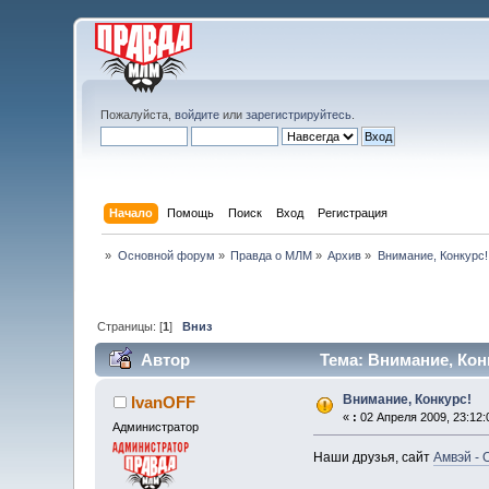
Пожалуйста,
войдите
или
зарегистрируйтесь
.
Начало
Помощь
Поиск
Вход
Регистрация
»
Основной форум
»
Правда о МЛМ
»
Архив
»
Внимание, Конкурс!
Страницы: [
1
]
Вниз
Автор
Тема: Внимание, Конк
Внимание, Конкурс!
IvanOFF
«
:
02 Апреля 2009, 23:12:
Администратор
Наши друзья, сайт
Амвэй -