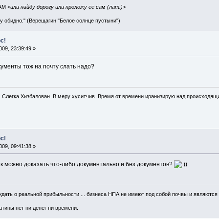
IAM
<или найду дорогу или проложу ее сам (лат.)>
ву обидно." (Верещагин "Белое солнце пустыни")
с!
09, 23:39:49 »
кументы тож на почту слать надо?
. Слегка Хизбалован. В меру хуситчив. Время от времени иранизирую над происходящ
с!
09, 09:41:38 »
ак можно доказать что-либо документально и без документов?
)
рждать о реальной прибыльности ... бизнеса НПА не имеют под собой почвы и являютс
атины нет ни денег ни времени.