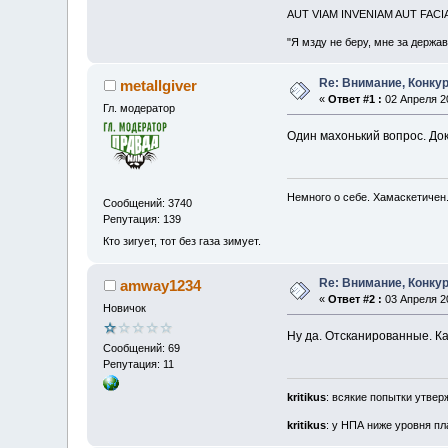
AUT VIAM INVENIAM AUT FAC
"Я мзду не беру, мне за держа
Re: Внимание, Конкур
metallgiver
«
Ответ #1 :
02 Апреля 20
Гл. модератор
Один махонький вопрос. До
Немного о себе. Хамаскетичен
Сообщений: 3740
Репутация: 139
Кто зигует, тот без газа зимует.
Re: Внимание, Конкур
amway1234
«
Ответ #2 :
03 Апреля 20
Новичок
Ну да. Отсканированные. К
Сообщений: 69
Репутация: 11
kritikus
: всякие попытки утве
kritikus
: у НПА ниже уровня пл