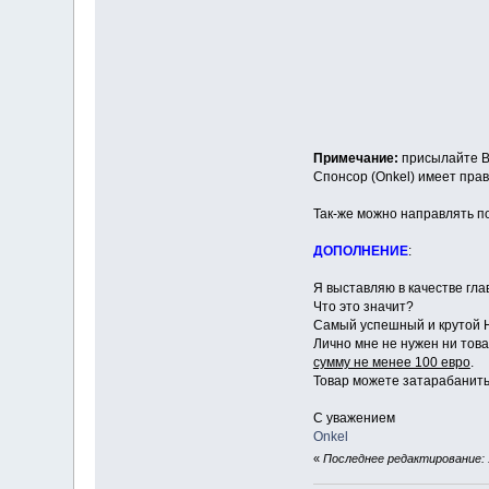
Примечание:
присылайте В
Спонсор (Onkel) имеет пра
Так-же можно направлять п
ДОПОЛНЕНИЕ
:
Я выставляю в качестве глав
Что это значит?
Самый успешный и крутой НП
Лично мне не нужен ни това
сумму не менее 100 евро
.
Товар можете затарабанить с
С уважением
Onkel
«
Последнее редактирование: 1