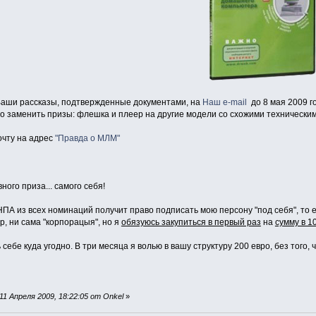
аши рассказы, подтвержденные документами, на
Наш e-mail
до 8 мая 2009 г
во заменить призы: флешка и плеер на другие модели со схожими технически
очту на адрес
"Правда о МЛМ"
ного приза... самого себя!
А из всех номинаций получит право подписать мою персону "под себя", то е
р, ни сама "корпорацыя", но я
обязуюсь закупиться в первый раз
на
сумму в 1
ебе куда угодно. В три месяца я волью в вашу структуру 200 евро, без того, 
1 Апреля 2009, 18:22:05 от Onkel
»