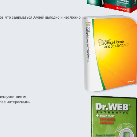
е, что заниматься Амвей выгодно и несложно
ем участникам,
олее интересными