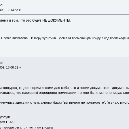
с!
09, 12:43:58 »
облема в том, что это будут НЕ ДОКУМЕНТЫ.
. Слегка Хизбалован. В меру хуситчив. Время от времени иранизирую над происходящ
с!
09, 18:06:51 »
и конкурса, то договоримся сами для себя, что и копии документов - документы
признаюсь, что наскоряк) определял номинации, то мне было монопенисуально 
лкнулись здесь ни с чем, акромя фраз "вы ничего не понимаете", "я знаю много
рсу!!!
 для НПА!
1 Апреля 2009, 18:19:01 от Onkel
»