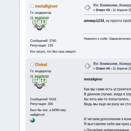
Re: Внимание, Конкур
metallgiver
«
Ответ #3 :
11 Апреля 20
Гл. модератор
amway1234
, ну просто пр
Немного о себе. Хамаскетичен
Сообщений: 3740
Репутация: 139
Кто зигует, тот без газа зимует.
Re: Внимание, Конкур
Onkel
«
Ответ #4 :
11 Апреля 20
Гл. модератор
metallgiver
Как мы сами есть устроител
В данном случае, когда я (
бы хоть как-то попытались.
Сообщений: 5418
Репутация: 200
Ведь мы еще ни разу не сто
Был-бы лох, а МЛМ ему
найдётся!
И читаем дополнение к конку
Я выставляю себя как приз
«
Последнее редактирование: 1