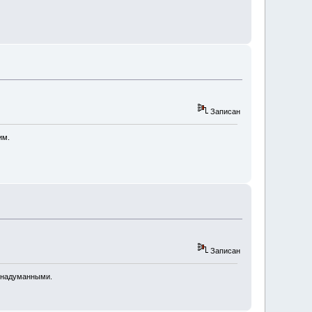
Записан
им.
Записан
я надуманными.