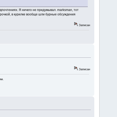
едпочтениях. Я ничего не придумывал. marksman, тот
орочкой, в курилке вообще шли бурные обсуждения
Записан
Записан
им.