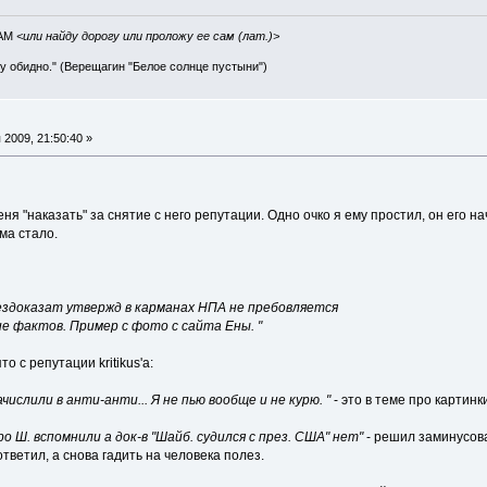
IAM
<или найду дорогу или проложу ее сам (лат.)>
ву обидно." (Верещагин "Белое солнце пустыни")
2009, 21:50:40 »
еня "наказать" за снятие с него репутации. Одно очко я ему простил, он его н
ма стало.
а бездоказат утвержд в карманах НПА не пребовляется
ние фактов. Пример с фото с сайта Ены. "
о с репутации kritikus'а:
зачислили в анти-анти... Я не пью вообще и не курю. "
- это в теме про картин
про Ш. вспомнили а док-в "Шайб. судился с през. США" нет"
- решил заминусова
ответил, а снова гадить на человека полез.