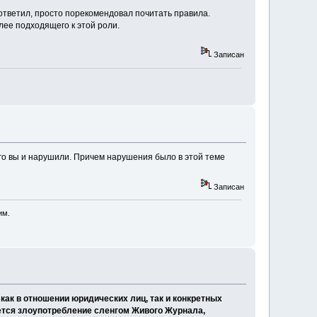
 ответил, просто порекомендовал почитать правила.
лее подходящего к этой роли.
Записан
 его вы и нарушили. Причем нарушения было в этой теме
Записан
им.
как в отношении юридических лиц, так и конкретных
ается злоупотребление сленгом Живого Журнала,