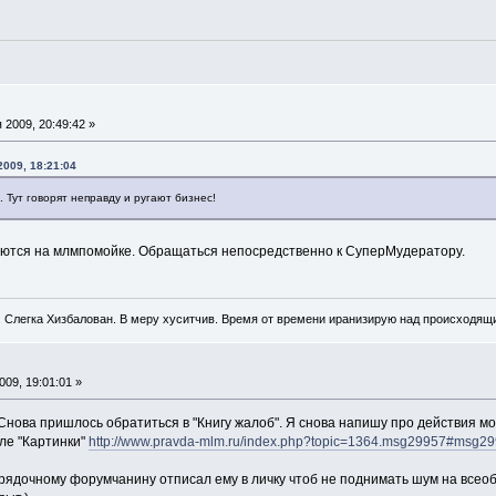
2009, 20:49:42 »
009, 18:21:04
 Тут говорят неправду и ругают бизнес!
тся на млмпомойке. Обращаться непосредственно к СуперМудератору.
. Слегка Хизбалован. В меру хуситчив. Время от времени иранизирую над происходящ
09, 19:01:01 »
Снова пришлось обратиться в "Книгу жалоб". Я снова напишу про действия мод
ле "Картинки"
http://www.pravda-mlm.ru/index.php?topic=1364.msg29957#msg2
орядочному форумчанину отписал ему в личку чтоб не поднимать шум на все