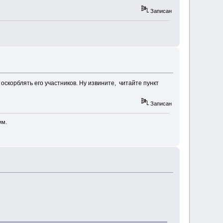
Записан
скорблять его участников. Ну извините, читайте пункт
Записан
им.