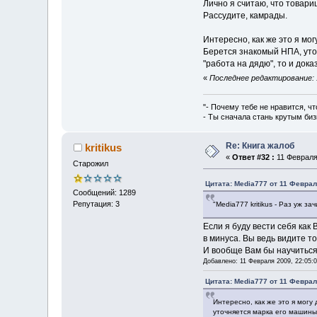
Лично я считаю, что товари
Рассудите, камрады.
Интересно, как же это я мо
Берется знакомый НПА, уто
"работа на дядю", то и дока
«
Последнее редактирование: 1
"- Почему тебе не нравится, чт
- Ты сначала стань крутым биз
Re: Книга жалоб
kritikus
«
Ответ #32 :
11 Февраля 
Старожил
Цитата: Media777 от 11 Феврал
Сообщений: 1289
Репутация: 3
"Media777 kritikus - Раз уж з
Если я буду вести себя как
в минуса. Вы ведь видите т
И вообще Вам бы научиться
Добавлено: 11 Февраля 2009, 22:05:
Цитата: Media777 от 11 Феврал
Интересно, как же это я могу
уточняется марка его машины 