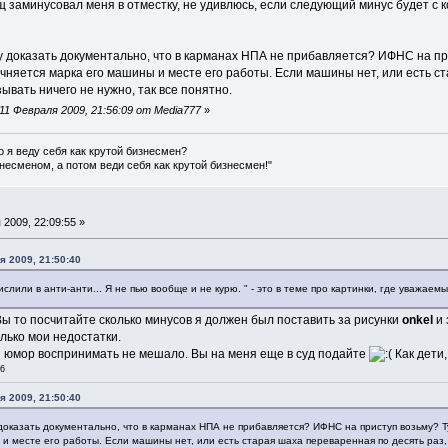
щ заминусовал меня в отместку, не удивлюсь, если следующий минус будет с 
гу доказать документально, что в карманах НПА не прибавляется? ИФНС на при
чняется марка его машины и месте его работы. Если машины нет, или есть ст
зывать ничего не нужно, так все понятно.
1 Февраля 2009, 21:56:09 от Media777
»
о я веду себя как крутой бизнесмен?
несменом, а потом веди себя как крутой бизнесмен!"
2009, 22:09:55 »
я 2009, 21:50:40
ачислили в анти-анти... Я не пью вообще и не курю. " - это в теме про картинки, где уважае
 Вы то посчитайте сколько минусов я должен был поставить за рисунки
onkel
и 
олько мои недостатки.
 юмор воспринимать не мешало. Вы на меня еще в суд подайте
Как дети, 
06
я 2009, 21:50:40
 доказать документально, что в карманах НПА не прибавляется? ИФНС на приступ возьму? 
и месте его работы. Если машины нет, или есть старая шаха переваренная по десять раз,