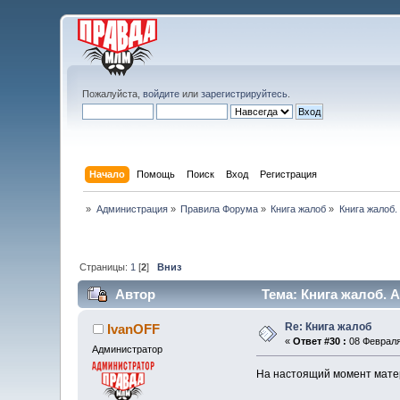
Пожалуйста,
войдите
или
зарегистрируйтесь
.
Начало
Помощь
Поиск
Вход
Регистрация
»
Администрация
»
Правила Форума
»
Книга жалоб
»
Книга жалоб.
Страницы:
1
[
2
]
Вниз
Автор
Тема: Книга жалоб. А
Re: Книга жалоб
IvanOFF
«
Ответ #30 :
08 Февраля 
Администратор
На настоящий момент мате