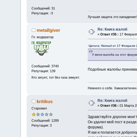
Сообщений: 31
Репутация: -3
Лучшая защита это нападение!
Re: Книга жалоб
metallgiver
«
Ответ #35 :
17 Февраля 
Гл. модератор
Цитата: Nomad от 17 Февраля 2
У меня жалоба на этот форум.
Сообщений: 3740
Подобные жалобы принимаю
Репутация: 139
Кто зигует, тот без газа зимует.
Немного о себе. Хамаскетичен
Re: Книга жалоб
kritikus
«
Ответ #36 :
01 Марта 20
Старожил
Здравствуйте дорогие мои! 
Сообщений: 1289
Он удалил мой пост в разде
Репутация: 3
форума).
Я как и полагается доброп