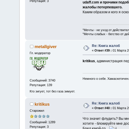
Репутация: 3
udaff.com и прочими подо
жалобы потерпевшего.
Каким образом и кого я оск
"Мечты - не уход от действите
"Мечты слабых - бегство от д
Re: Книга жалоб
metallgiver
«
Ответ #39 :
01 Марта 20
Гл. модератор
kritikus
, администрация пер
Немного о себе. Хамаскетичен
Сообщений: 3740
Репутация: 139
Кто зигует, тот без газа зимует.
Re: Книга жалоб
kritikus
«
Ответ #40 :
01 Марта 20
Старожил
Что значит флудить? Вы мн
Сообщений: 1289
хотите - блокируйте мне до
Репутация: 3
Бред какой-то...