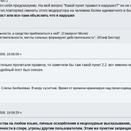
пыт.)
вел себя предсказуемо. На мой вопрос "Какой пункт правил я нарушил?" он не
но повторяю) сменить этого модератора на человека более адекватного и бо
ост или все-таки объяснить что я нарушил
льности, а средство приблизиться к ней". (Сомерсет Моэм)
ействительности, мечты сильных формируют действительность". (Юзеф Бестер)
09, 19:06:09 »
ительно прочитали правила, то заметили бы там такой пункт 2.2. вот именно
одобный пост был снесен.
. Слегка Хизбалован. В меру хуситчив. Время от времени иранизирую над происходящ
09, 19:09:29 »
ьства на любом языке, личные оскорбления и нецензурные высказывания, 
ичности в споре, угрозы другим пользователям. Этим же пунктом запрещ