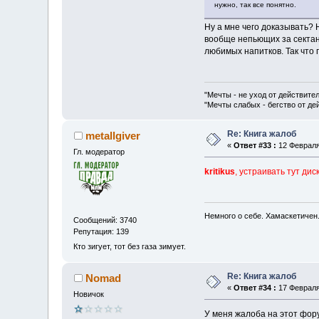
нужно, так все понятно.
Ну а мне чего доказывать? 
вообще непьющих за сектант
любимых напитков. Так что 
"Мечты - не уход от действите
"Мечты слабых - бегство от д
Re: Книга жалоб
metallgiver
«
Ответ #33 :
12 Февраля 
Гл. модератор
kritikus
, устраивать тут ди
Немного о себе. Хамаскетичен
Сообщений: 3740
Репутация: 139
Кто зигует, тот без газа зимует.
Re: Книга жалоб
Nomad
«
Ответ #34 :
17 Февраля 
Новичок
У меня жалоба на этот фору