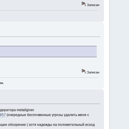
Записан
Записан
им.
ератора metallgiver.
9957
(очередные беспочвенные угрозы удалить меня с
общее обозрение ( хотя надежды на положительный исход