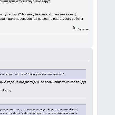
коментарием "пошатнул мою веру".
ступ возьму? Тут мне доказывать то ничего не надо.
арая шаха переваренная по десять раз, а место работы
Записан
мый выложил "картинку" "образу жизни анти-нпа нет".
за каждое не подтвержденное сообщение тоже все пойдут
ей богу.
Тут мне доказывать то ничего не надо. Берется знакомый НПА,
 а место работы "работа на дядю", то и доказывать ничего не