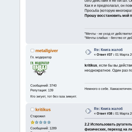
сего действия я не питал. О
Как я и предполагал, он по
Просьба (которую многократ
Прошу восстановить мой п
"Мечты - не уход от действите
"Мечты слабых - бегство от д
Re: Книга жалоб
metallgiver
«
Ответ #37 :
01 Марта 20
Гл. модератор
kritikus
, если бы вы действ
неоднократное. Один раз п
Сообщений: 3740
Немного о себе. Хамаскетичен
Репутация: 139
Кто зигует, тот без газа зимует.
Re: Книга жалоб
kritikus
«
Ответ #38 :
01 Марта 20
Старожил
2.2 Использовать ругател
Сообщений: 1289
физических, переход на л