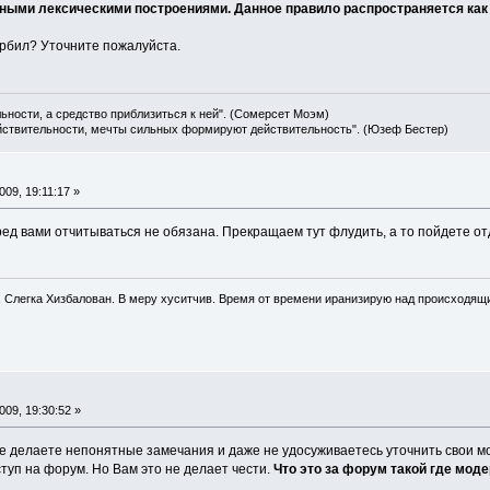
бными лексическими построениями. Данное правило распространяется как 
орбил? Уточните пожалуйста.
льности, а средство приблизиться к ней". (Сомерсет Моэм)
ействительности, мечты сильных формируют действительность". (Юзеф Бестер)
09, 19:11:17 »
ед вами отчитываться не обязана. Прекращаем тут флудить, а то пойдете отд
. Слегка Хизбалован. В меру хуситчив. Время от времени иранизирую над происходящ
09, 19:30:52 »
е делаете непонятные замечания и даже не удосуживаетесь уточнить свои м
ступ на форум. Но Вам это не делает чести.
Что это за форум такой где мод