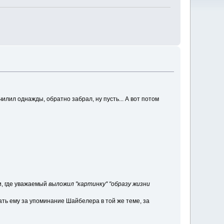
ачилил однажды, обратно забрал, ну пусть... А вот потом
ки, где уважаемый
выложил "картинку" "образу жизни
ть ему за упоминание Шайбелера в той же теме, за