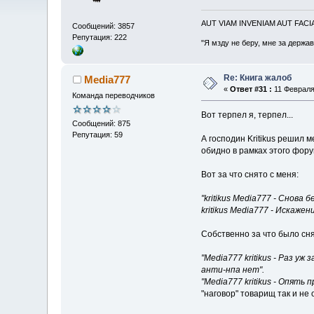
AUT VIAM INVENIAM AUT FAC
Сообщений: 3857
Репутация: 222
"Я мзду не беру, мне за держа
Re: Книга жалоб
Media777
«
Ответ #31 :
11 Февраля 
Команда переводчиков
Вот терпел я, терпел...
Сообщений: 875
Репутация: 59
А господин Kritikus решил м
обидно в рамках этого фору
Вот за что снято с меня:
"kritikus Media777 - Снов
kritikus Media777 - Искаже
Собственно за что было снят
"Media777 kritikus - Раз уж 
анти-нпа нет".
"Media777 kritikus - Опять 
"наговор" товарищ так и не 