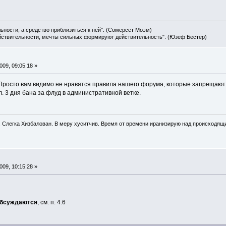
льности, а средство приблизиться к ней". (Сомерсет Моэм)
ействительности, мечты сильных формируют действительность". (Юзеф Бестер)
09, 09:05:18 »
 Просто вам видимо не нравятся правила нашего форума, которые запрещают о
. 3 дня бана за флуд в административной ветке.
. Слегка Хизбалован. В меру хуситчив. Время от времени иранизирую над происходящ
09, 10:15:28 »
обсуждаются
, см. п. 4.6