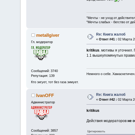
"Мечты - не уход от действите
"Мечты слабых - бегство от д
Re: Книга жалоб
metallgiver
«
Ответ #41 :
02 Марта 20
Гл. модератор
kritikus
. мотивы я уточнил.
1.1 вышеупомянутых правил
Сообщений: 3740
Немного о себе. Хамаскетичен
Репутация: 139
Кто зигует, тот без газа зимует.
Re: Книга жалоб
IvanOFF
«
Ответ #42 :
02 Марта 20
Администратор
kritikus
Действия модераторов
не 
Сообщений: 3857
Цитировать