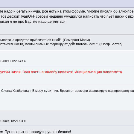
Не надо и бегать никуда. Все есть на этом форуме. Многие писали об алко-пр
ов держит, IvanOFF совсем недавно умудрился написать что пьет виски с ик
писал я не про Вас, не надо цепляться.
льности, а средство приблизиться к ней". (Сомерсет Моэм)
ействительности, мечты сильных формируют действительность". (Юзеф Бестер)
2009, 00:29:43 »
скуссии низзя. Ваш пост на жалобу нипахож. Инициализация плюсомета
. Слегка Хизбалован. В меру хуситчив. Время от времени иранизирую над происходящ
2009, 18:21:04 »
м. Тут говорят неправду и ругают бизнес!