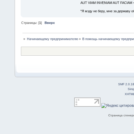
AUT VIAM INVENIAM AUT FACIAM
"Я мзду не беру, мне за державу о
Страницы: [
1
]
Вверх
»
Начинающему предпринимателю
»
В помощь начинающему предпр
SMF 2.0.1
Simp
XHTM
Страница сгенери