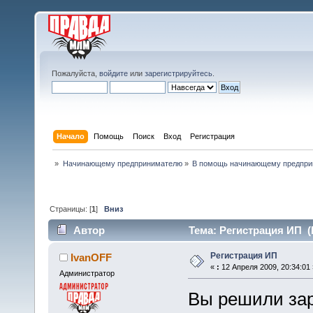
Пожалуйста,
войдите
или
зарегистрируйтесь
.
Начало
Помощь
Поиск
Вход
Регистрация
»
Начинающему предпринимателю
»
В помощь начинающему предпр
Страницы: [
1
]
Вниз
Автор
Тема: Регистрация ИП (
Регистрация ИП
IvanOFF
«
:
12 Апреля 2009, 20:34:01 
Администратор
Вы решили зар